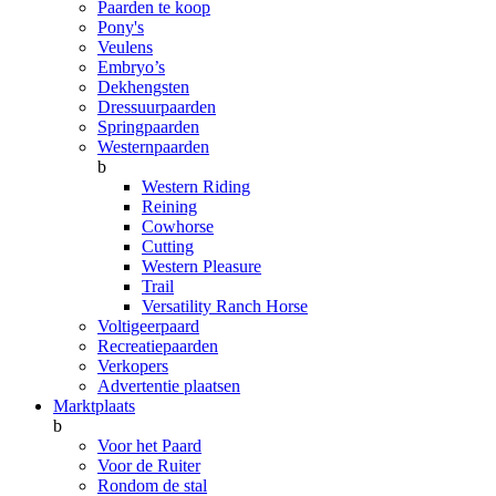
Paarden te koop
Pony's
Veulens
Embryo’s
Dekhengsten
Dressuurpaarden
Springpaarden
Westernpaarden
b
Western Riding
Reining
Cowhorse
Cutting
Western Pleasure
Trail
Versatility Ranch Horse
Voltigeerpaard
Recreatiepaarden
Verkopers
Advertentie plaatsen
Marktplaats
b
Voor het Paard
Voor de Ruiter
Rondom de stal