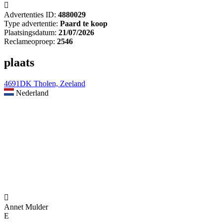

Advertenties ID:
4880029
Type advertentie:
Paard te koop
Plaatsingsdatum:
21/07/2026
Reclameoproep:
2546
plaats
4691DK Tholen, Zeeland
Nederland

Annet Mulder
E