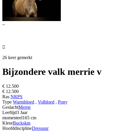
~

26 keer gemerkt
Bijzondere valk merrie v
€ 12.500
€ 12.500
Ras
NRPS
Type
Warmbloed
,
Volbloed
,
Pony
Geslacht
Merrie
Leeftijd
3 Jaar
momenteel
165 cm
Kleur
Buckskin
Hoofddiscipline
Dressuur