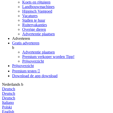
Koets en rijtuigen
Landbouwmachines
Hippisch Vastgoed
Vacatures
Stallen te huur
Ruitervakanties
Overige dieren
Advertentie plaatsen
Adverteren
Gratis adverteren
b
Advertentie plaatsen
Premium verkoper worden
Tipp!
Prijsoverzicht
Prijsoverzicht
Premium testen

Download de app
download
Nederlands
b
Deutsch
Deutsch
Deutsch
Italiano
Polski
English