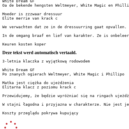
White Dream GF

Oa de bekende hengsten Weltmeyer, White Magic en Phillipo
Moeder is zzzwaar dressuur

Elite merrie van krack c

We verwachten dat ze in de dressuurring gaat opvallen. Z
In de omgang braaf en lief van karakter. Ze is onbeleerd
Keuren kosten koper
Deze tekst werd automatisch vertaald.
3-letnia klaczka z wyjątkową rodowodem

White Dream GF  

Po znanych ogierach Weltmeyer, White Magic i Phillipo

Matka jest ciężka do ujeżdżenia  

Elitarna klacz z poziomu krack c

Przewidujemy, że będzie wyróżniać się na ringach ujeżdże
W stajni łagodna i przyjazna w charakterze. Nie jest jesz
Koszty przeglądu pokrywa kupujący