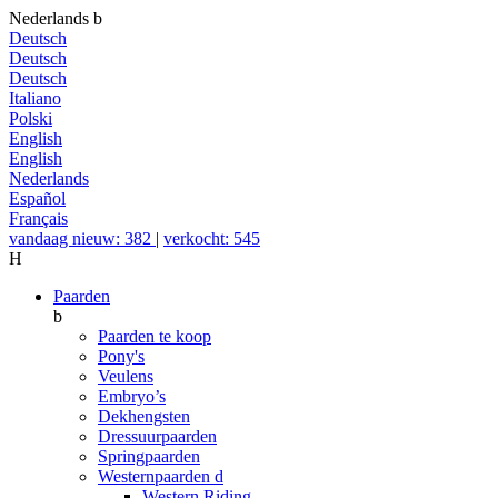
Nederlands
b
Deutsch
Deutsch
Deutsch
Italiano
Polski
English
English
Nederlands
Español
Français
vandaag nieuw: 382
|
verkocht: 545
H
Paarden
b
Paarden te koop
Pony's
Veulens
Embryo’s
Dekhengsten
Dressuurpaarden
Springpaarden
Westernpaarden
d
Western Riding