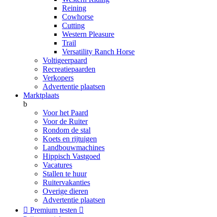
Reining
Cowhorse
Cutting
Western Pleasure
Trail
Versatility Ranch Horse
Voltigeerpaard
Recreatiepaarden
Verkopers
Advertentie plaatsen
Marktplaats
b
Voor het Paard
Voor de Ruiter
Rondom de stal
Koets en rijtuigen
Landbouwmachines
Hippisch Vastgoed
Vacatures
Stallen te huur
Ruitervakanties
Overige dieren
Advertentie plaatsen

Premium testen
