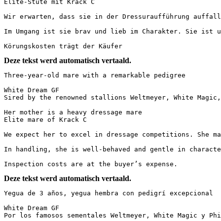
Elite-Stute mit Krack C

Wir erwarten, dass sie in der Dressuraufführung auffalle
Im Umgang ist sie brav und lieb im Charakter. Sie ist ung
Körungskosten trägt der Käufer
Deze tekst werd automatisch vertaald.
Three-year-old mare with a remarkable pedigree

White Dream GF  

Sired by the renowned stallions Weltmeyer, White Magic, a
Her mother is a heavy dressage mare  

Elite mare of Krack C

We expect her to excel in dressage competitions. She mak
In handling, she is well-behaved and gentle in character.
Inspection costs are at the buyer’s expense.
Deze tekst werd automatisch vertaald.
Yegua de 3 años, yegua hembra con pedigrí excepcional

White Dream GF  

Por los famosos sementales Weltmeyer, White Magic y Phill