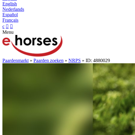
English
Nederlands
Español
Français
c


Menu
Paardenmarkt
»
Paarden zoeken
»
NRPS
» ID: 4880029