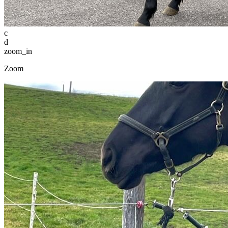
c
d
zoom_in
Zoom