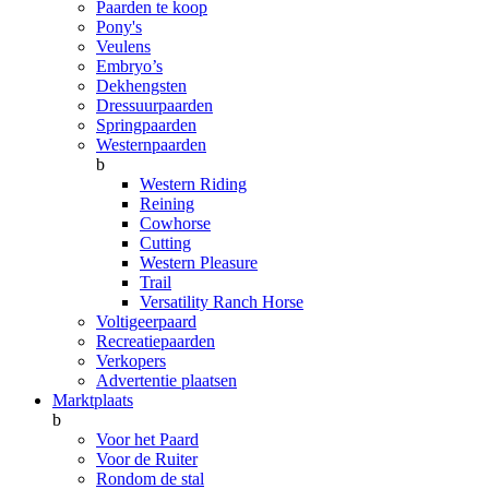
Paarden te koop
Pony's
Veulens
Embryo’s
Dekhengsten
Dressuurpaarden
Springpaarden
Westernpaarden
b
Western Riding
Reining
Cowhorse
Cutting
Western Pleasure
Trail
Versatility Ranch Horse
Voltigeerpaard
Recreatiepaarden
Verkopers
Advertentie plaatsen
Marktplaats
b
Voor het Paard
Voor de Ruiter
Rondom de stal