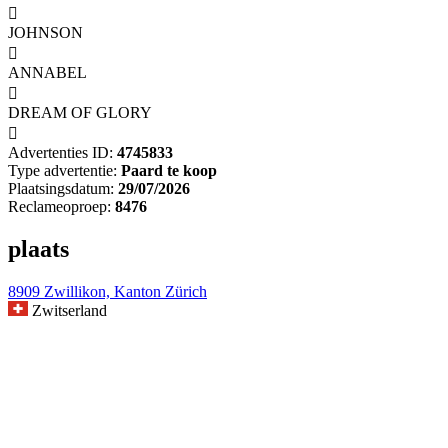

JOHNSON

ANNABEL

DREAM OF GLORY

Advertenties ID:
4745833
Type advertentie:
Paard te koop
Plaatsingsdatum:
29/07/2026
Reclameoproep:
8476
plaats
8909 Zwillikon, Kanton Zürich
Zwitserland