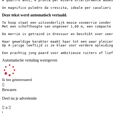
A quattro anni, è pronta per essere ulteriormente addes
Un magnifico puledro da crescita, ideale per cavalieri 
Deze tekst werd automatisch vertaald.
Te koop staat een uitzonderlijk mooie vosmerrie zonder a
Met een schofthoogte van ongeveer 1,60 m, een compacte b
De merrie is getraind in dressuur en beschikt over zeer
Haar geweldige karakter maakt haar tot een waar plezier
Op 4-jarige leeftijd is ze klaar voor verdere opleiding 
Een prachtig jong paard voor ambitieuze ruiters of lie
Automatische vertaling weergeven
Ik ben geïnteresseerd

Bewaren
Deel nu je advertentie

n

j