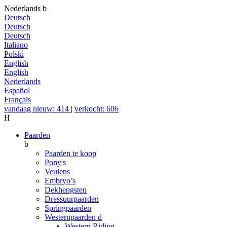
Nederlands
b
Deutsch
Deutsch
Deutsch
Italiano
Polski
English
English
Nederlands
Español
Français
vandaag nieuw: 414
|
verkocht: 606
H
Paarden
b
Paarden te koop
Pony's
Veulens
Embryo’s
Dekhengsten
Dressuurpaarden
Springpaarden
Westernpaarden
d
Western Riding