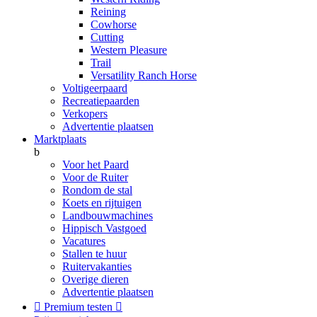
Reining
Cowhorse
Cutting
Western Pleasure
Trail
Versatility Ranch Horse
Voltigeerpaard
Recreatiepaarden
Verkopers
Advertentie plaatsen
Marktplaats
b
Voor het Paard
Voor de Ruiter
Rondom de stal
Koets en rijtuigen
Landbouwmachines
Hippisch Vastgoed
Vacatures
Stallen te huur
Ruitervakanties
Overige dieren
Advertentie plaatsen

Premium testen
