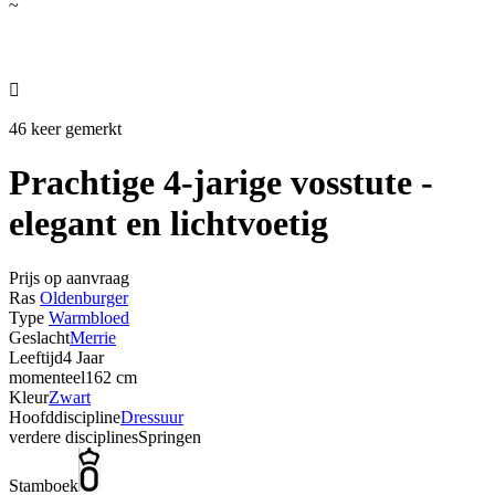
~

46 keer gemerkt
Prachtige 4-jarige vosstute -
elegant en lichtvoetig
Prijs op aanvraag
Ras
Oldenburger
Type
Warmbloed
Geslacht
Merrie
Leeftijd
4 Jaar
momenteel
162 cm
Kleur
Zwart
Hoofddiscipline
Dressuur
verdere disciplines
Springen
Stamboek