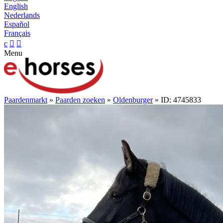
English
Nederlands
Español
Français
c


Menu
Paardenmarkt
»
Paarden zoeken
»
Oldenburger
» ID: 4745833