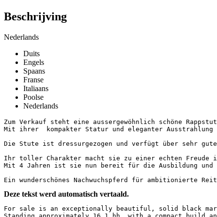
Beschrijving
Nederlands
Duits
Engels
Spaans
Franse
Italiaans
Poolse
Nederlands
Zum Verkauf steht eine aussergewöhnlich schöne Rappstute
Mit ihrer  kompakter Statur und eleganter Ausstrahlung ü
Die Stute ist dressurgezogen und verfügt über sehr gute
Ihr toller Charakter macht sie zu einer echten Freude i
Mit 4 Jahren ist sie nun bereit für die Ausbildung und w
Ein wunderschönes Nachwuchspferd für ambitionierte Reit
Deze tekst werd automatisch vertaald.
For sale is an exceptionally beautiful, solid black mare
Standing approximately 16.1 hh, with a compact build and