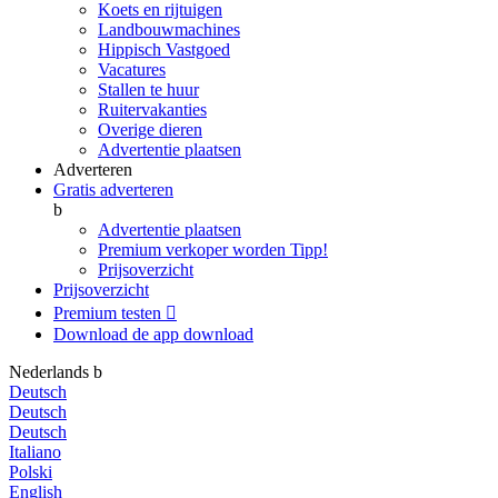
Koets en rijtuigen
Landbouwmachines
Hippisch Vastgoed
Vacatures
Stallen te huur
Ruitervakanties
Overige dieren
Advertentie plaatsen
Adverteren
Gratis adverteren
b
Advertentie plaatsen
Premium verkoper worden
Tipp!
Prijsoverzicht
Prijsoverzicht
Premium testen

Download de app
download
Nederlands
b
Deutsch
Deutsch
Deutsch
Italiano
Polski
English