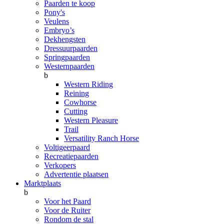
Paarden te koop
Pony's
Veulens
Embryo’s
Dekhengsten
Dressuurpaarden
Springpaarden
Westernpaarden
b
Western Riding
Reining
Cowhorse
Cutting
Western Pleasure
Trail
Versatility Ranch Horse
Voltigeerpaard
Recreatiepaarden
Verkopers
Advertentie plaatsen
Marktplaats
b
Voor het Paard
Voor de Ruiter
Rondom de stal