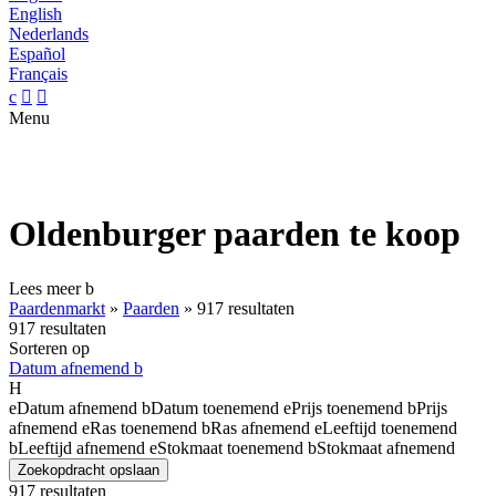
English
Nederlands
Español
Français
c


Menu
Oldenburger paarden te koop
Lees meer
b
Paardenmarkt
»
Paarden
»
917 resultaten
917 resultaten
Sorteren op
Datum afnemend
b
H
e
Datum afnemend
b
Datum toenemend
e
Prijs toenemend
b
Prijs
afnemend
e
Ras toenemend
b
Ras afnemend
e
Leeftijd toenemend
b
Leeftijd afnemend
e
Stokmaat toenemend
b
Stokmaat afnemend
Zoekopdracht opslaan
917 resultaten