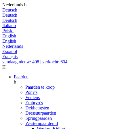
Nederlands
b
Deutsch
Deutsch
Deutsch
Italiano
Polski
English
English
Nederlands
Español
Français
vandaag nieuw: 408
|
verkocht: 604
H
Paarden
b
Paarden te koop
Pony's
Veulens
Embryo’s
Dekhengsten
Dressuurpaarden
Springpaarden
Westernpaarden
d
Western Riding