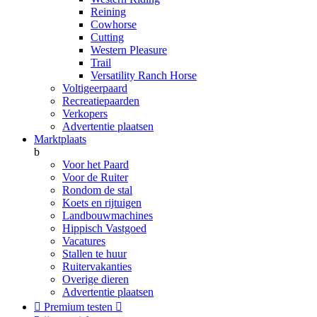
Reining
Cowhorse
Cutting
Western Pleasure
Trail
Versatility Ranch Horse
Voltigeerpaard
Recreatiepaarden
Verkopers
Advertentie plaatsen
Marktplaats
b
Voor het Paard
Voor de Ruiter
Rondom de stal
Koets en rijtuigen
Landbouwmachines
Hippisch Vastgoed
Vacatures
Stallen te huur
Ruitervakanties
Overige dieren
Advertentie plaatsen

Premium testen
