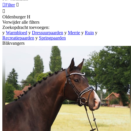

Filter


Oldenburger
H
Verwijder alle filters
Zoekopdracht toevoegen:
y
Warmbloed
y
Dressuurpaarden
y
Merrie
y
Ruin
y
Recreatiepaarden
y
Springpaarden
Blikvangers