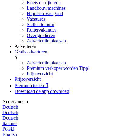
Koets en rijtuigen
Landbouwmachines
Hippisch Vastgoed
Vacatures
Stallen te huur
Ruitervakanties
Overige dieren
Advertentie plaatsen
Adverteren
Gratis adverteren
b
Advertentie plaatsen
Premium verkoper worden
Tipp!
Prijsoverzicht
Prijsoverzicht
Premium testen

Download de app
download
Nederlands
b
Deutsch
Deutsch
Deutsch
Italiano
Polski
English