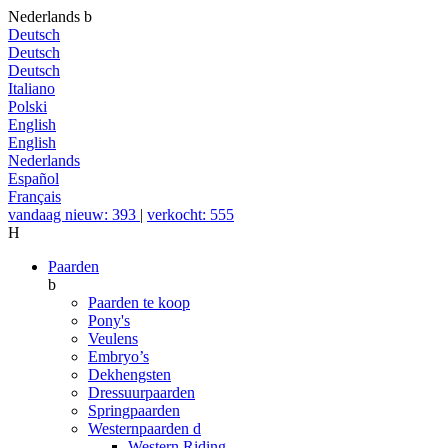
Nederlands
b
Deutsch
Deutsch
Deutsch
Italiano
Polski
English
English
Nederlands
Español
Français
vandaag nieuw: 393
|
verkocht: 555
H
Paarden
b
Paarden te koop
Pony's
Veulens
Embryo’s
Dekhengsten
Dressuurpaarden
Springpaarden
Westernpaarden
d
Western Riding