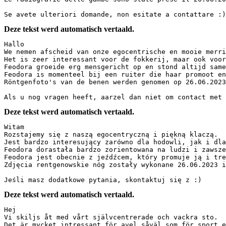
Se avete ulteriori domande, non esitate a contattare :)
Deze tekst werd automatisch vertaald.
Hallo

We nemen afscheid van onze egocentrische en mooie merrie
Het is zeer interessant voor de fokkerij, maar ook voor 
Feodora groeide erg mensgericht op en stond altijd samen
Feodora is momenteel bij een ruiter die haar promoot en 
Röntgenfoto's van de benen werden genomen op 26.06.2023 
Als u nog vragen heeft, aarzel dan niet om contact met 
Deze tekst werd automatisch vertaald.
Witam

Rozstajemy się z naszą egocentryczną i piękną klaczą.

Jest bardzo interesujący zarówno dla hodowli, jak i dla 
Feodora dorastała bardzo zorientowana na ludzi i zawsze 
Feodora jest obecnie z jeźdźcem, który promuje ją i tren
Zdjęcia rentgenowskie nóg zostały wykonane 26.06.2023 i 
Jeśli masz dodatkowe pytania, skontaktuj się z :)
Deze tekst werd automatisch vertaald.
Hej

Vi skiljs åt med vårt självcentrerade och vackra sto.

Det är mycket intressant för avel såväl som för sport el