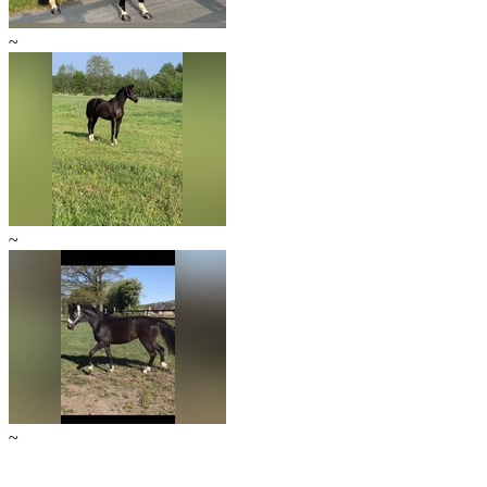
~
~
~