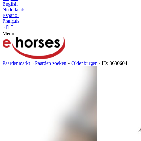
English
Nederlands
Español
Français
c


Menu
Paardenmarkt
»
Paarden zoeken
»
Oldenburger
» ID: 3630604