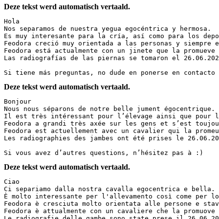
Deze tekst werd automatisch vertaald.
Hola

Nos separamos de nuestra yegua egocéntrica y hermosa.

Es muy interesante para la cría, así como para los depor
Feodora creció muy orientada a las personas y siempre es
Feodora está actualmente con un jinete que la promueve y
Las radiografías de las piernas se tomaron el 26.06.2023 
Si tiene más preguntas, no dude en ponerse en contacto 
Deze tekst werd automatisch vertaald.
Bonjour

Nous nous séparons de notre belle jument égocentrique.

Il est très intéressant pour l’élevage ainsi que pour le
Feodora a grandi très axée sur les gens et s’est toujour
Feodora est actuellement avec un cavalier qui la promeut
Les radiographies des jambes ont été prises le 26.06.202
Si vous avez d’autres questions, n’hésitez pas à :)
Deze tekst werd automatisch vertaald.
Ciao

Ci separiamo dalla nostra cavalla egocentrica e bella.

È molto interessante per l'allevamento così come per lo 
Feodora è cresciuta molto orientata alle persone e stava
Feodora è attualmente con un cavaliere che la promuove e
Le radiografie delle gambe sono state prese il 26.06.202