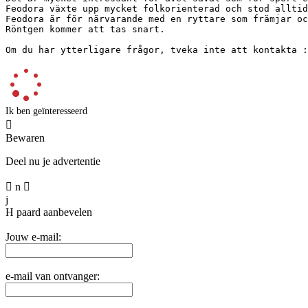
Feodora växte upp mycket folkorienterad och stod alltid 
Feodora är för närvarande med en ryttare som främjar och
Röntgen kommer att tas snart.

Om du har ytterligare frågor, tveka inte att kontakta :
Ik ben geïnteresseerd

Bewaren
Deel nu je advertentie

n

j
H
paard aanbevelen
Jouw e-mail:
e-mail van ontvanger: