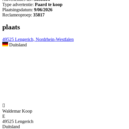
Type advertentie:
Paard te koop
Plaatsingsdatum:
9/06/2026
Reclameoproep:
35817
plaats
49525 Lengerich, Nordrhein-Westfalen
Duitsland

Waldemar Koop
E
49525 Lengerich
Duitsland