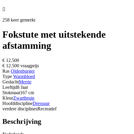

258 keer gemerkt
Fokstute met uitstekende
afstamming
€ 12.500
€ 12.500 vraagprijs
Ras
Oldenburger
Type
Warmbloed
Geslacht
Merrie
Leeftijd
8 Jaar
Stokmaat
167 cm
Kleur
Zwartbruin
Hoofddiscipline
Dressuur
verdere disciplines
Recreatief
Beschrijving