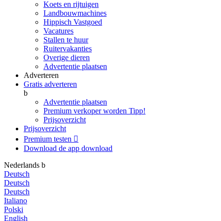
Koets en rijtuigen
Landbouwmachines
Hippisch Vastgoed
Vacatures
Stallen te huur
Ruitervakanties
Overige dieren
Advertentie plaatsen
Adverteren
Gratis adverteren
b
Advertentie plaatsen
Premium verkoper worden
Tipp!
Prijsoverzicht
Prijsoverzicht
Premium testen

Download de app
download
Nederlands
b
Deutsch
Deutsch
Deutsch
Italiano
Polski
English