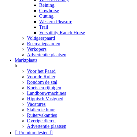
Reining
Cowhorse
Cutting
Western Pleasure
Trail
Versatility Ranch Horse
Voltigeerpaard
Recreatiepaarden
Verkopers
Advertentie plaatsen
Marktplaats
b
Voor het Paard
Voor de Ruiter
Rondom de stal
Koets en rijtuigen
Landbouwmachines
Hippisch Vastgoed
Vacatures
Stallen te huur
Ruitervakanties
Overige dieren
Advertentie plaatsen

Premium testen
