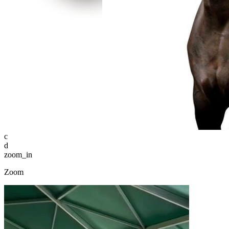
c
d
zoom_in
Zoom