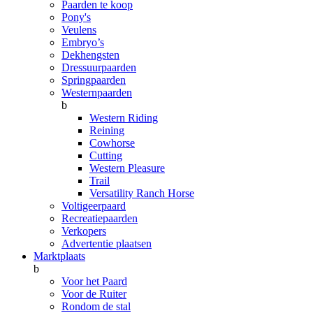
Paarden te koop
Pony's
Veulens
Embryo’s
Dekhengsten
Dressuurpaarden
Springpaarden
Westernpaarden
b
Western Riding
Reining
Cowhorse
Cutting
Western Pleasure
Trail
Versatility Ranch Horse
Voltigeerpaard
Recreatiepaarden
Verkopers
Advertentie plaatsen
Marktplaats
b
Voor het Paard
Voor de Ruiter
Rondom de stal