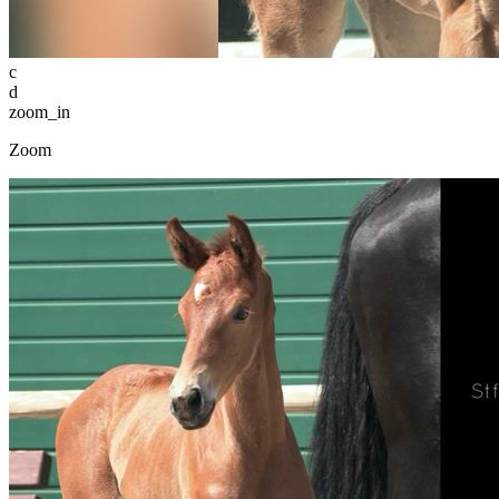
c
d
zoom_in
Zoom