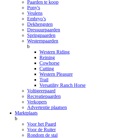
Paarden te koop
Pony's
Veulens
Embryo’s
Dekhengsten
Dressuurpaarden
Springpaarden
Westernpaarden
b
Western Riding
Reining
Cowhorse
Cutting
Western Pleasure
Trail
Versatility Ranch Horse
Voltigeerpaard
Recreatiepaarden
Verkopers
Advertentie plaatsen
Marktplaats
b
Voor het Paard
Voor de Ruiter
Rondom de stal