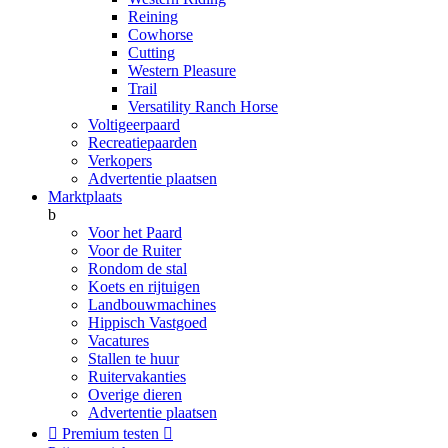
Reining
Cowhorse
Cutting
Western Pleasure
Trail
Versatility Ranch Horse
Voltigeerpaard
Recreatiepaarden
Verkopers
Advertentie plaatsen
Marktplaats
b
Voor het Paard
Voor de Ruiter
Rondom de stal
Koets en rijtuigen
Landbouwmachines
Hippisch Vastgoed
Vacatures
Stallen te huur
Ruitervakanties
Overige dieren
Advertentie plaatsen

Premium testen
