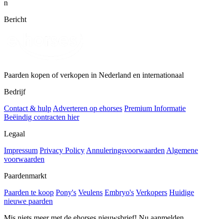
n
Bericht
Paarden kopen of verkopen in Nederland en internationaal
Bedrijf
Contact & hulp
Adverteren op ehorses
Premium Informatie
Beëindig contracten hier
Legaal
Impressum
Privacy Policy
Annuleringsvoorwaarden
Algemene
voorwaarden
Paardenmarkt
Paarden te koop
Pony's
Veulens
Embryo's
Verkopers
Huidige
nieuwe paarden
Mis niets meer met de ehorses nieuwsbrief! Nu aanmelden