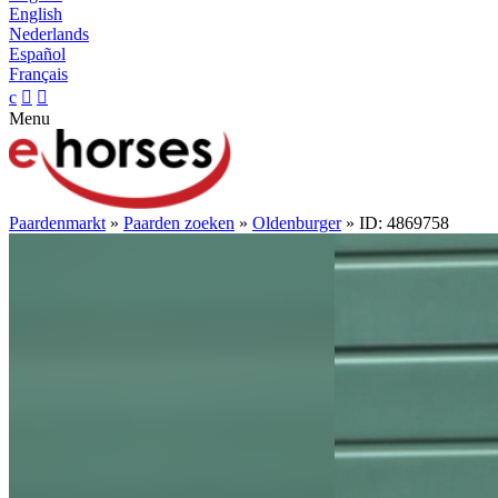
English
Nederlands
Español
Français
c


Menu
Paardenmarkt
»
Paarden zoeken
»
Oldenburger
» ID: 4869758