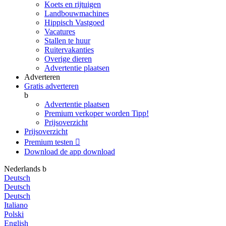
Koets en rijtuigen
Landbouwmachines
Hippisch Vastgoed
Vacatures
Stallen te huur
Ruitervakanties
Overige dieren
Advertentie plaatsen
Adverteren
Gratis adverteren
b
Advertentie plaatsen
Premium verkoper worden
Tipp!
Prijsoverzicht
Prijsoverzicht
Premium testen

Download de app
download
Nederlands
b
Deutsch
Deutsch
Deutsch
Italiano
Polski
English