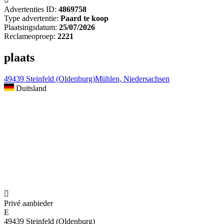
Advertenties ID:
4869758
Type advertentie:
Paard te koop
Plaatsingsdatum:
25/07/2026
Reclameoproep:
2221
plaats
49439 Steinfeld (Oldenburg)Mühlen, Niedersachsen
Duitsland

Privé aanbieder
E
49439 Steinfeld (Oldenburg)