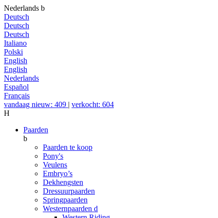
Nederlands
b
Deutsch
Deutsch
Deutsch
Italiano
Polski
English
English
Nederlands
Español
Français
vandaag nieuw: 409
|
verkocht: 604
H
Paarden
b
Paarden te koop
Pony's
Veulens
Embryo’s
Dekhengsten
Dressuurpaarden
Springpaarden
Westernpaarden
d
Western Riding