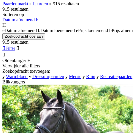
Paardenmarkt
»
Paarden
»
915 resultaten
915 resultaten
Sorteren op
Datum afnemend
b
H
e
Datum afnemend
b
Datum toenemend
e
Prijs toenemend
b
Prijs afne
Zoekopdracht opslaan
915 resultaten

Filter


Oldenburger
H
Verwijder alle filters
Zoekopdracht toevoegen:
y
Warmbloed
y
Dressuurpaarden
y
Merrie
y
Ruin
y
Recreatiepaarden
Blikvangers