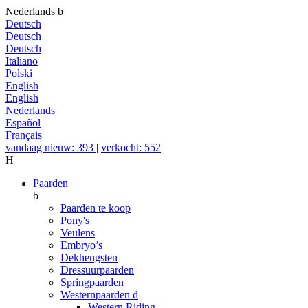
Nederlands
b
Deutsch
Deutsch
Deutsch
Italiano
Polski
English
English
Nederlands
Español
Français
vandaag nieuw: 393
|
verkocht: 552
H
Paarden
b
Paarden te koop
Pony's
Veulens
Embryo’s
Dekhengsten
Dressuurpaarden
Springpaarden
Westernpaarden
d
Western Riding