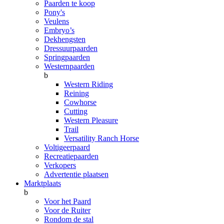
Paarden te koop
Pony's
Veulens
Embryo’s
Dekhengsten
Dressuurpaarden
Springpaarden
Westernpaarden
b
Western Riding
Reining
Cowhorse
Cutting
Western Pleasure
Trail
Versatility Ranch Horse
Voltigeerpaard
Recreatiepaarden
Verkopers
Advertentie plaatsen
Marktplaats
b
Voor het Paard
Voor de Ruiter
Rondom de stal