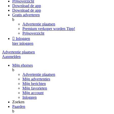
Prijsoverzicht
Download de app
Download de app
Gratis adverteren
b
Advertentie plaatsen
Premium verkoper worden
Tipp!
Prijsoverzicht

Inloggen
hier inloggen
Advertentie plaatsen
Aanmelden
Mijn ehorses
b
Advertentie plaatsen
Mijn advertenties
Mijn berichten
Mijn favorieten
Mijn account
Inloggen
Zoeken
Paarden
b