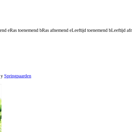
mend
e
Ras toenemend
b
Ras afnemend
e
Leeftijd toenemend
b
Leeftijd a
y
Springpaarden