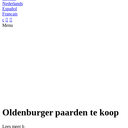
Nederlands
Español
Français
c


Menu
Oldenburger paarden te koop
Lees meer
b