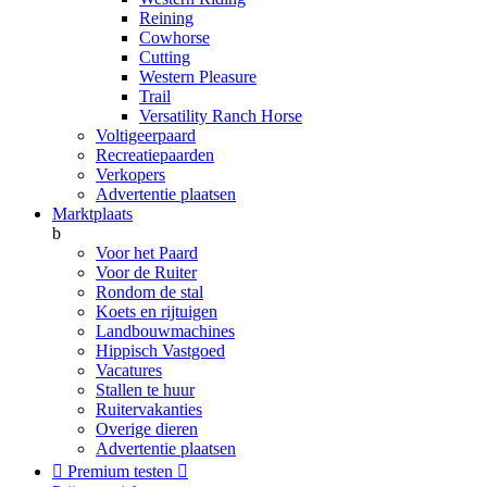
Reining
Cowhorse
Cutting
Western Pleasure
Trail
Versatility Ranch Horse
Voltigeerpaard
Recreatiepaarden
Verkopers
Advertentie plaatsen
Marktplaats
b
Voor het Paard
Voor de Ruiter
Rondom de stal
Koets en rijtuigen
Landbouwmachines
Hippisch Vastgoed
Vacatures
Stallen te huur
Ruitervakanties
Overige dieren
Advertentie plaatsen

Premium testen
