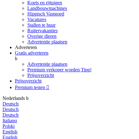
Koets en rijtuigen
Landbouwmachines
Hippisch Vastgoed
Vacatures
Stallen te huur
Ruitervakanties
Overige dieren
Advertentie plaatsen
Adverteren
Gratis adverteren
b
Advertentie plaatsen
Premium verkoper worden
Tipp!
Prijsoverzicht
Prijsoverzicht
Premium testen

Nederlands
b
Deutsch
Deutsch
Deutsch
Italiano
Polski
English
English