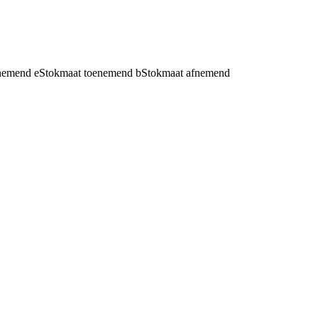
fnemend
e
Stokmaat toenemend
b
Stokmaat afnemend