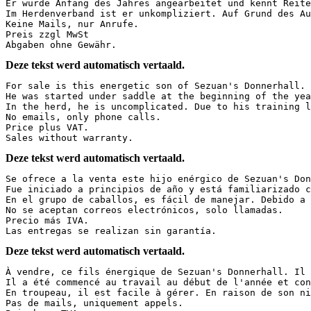
Er wurde Anfang des Jahres angearbeitet und kennt Reite
Im Herdenverband ist er unkompliziert. Auf Grund des Au
Keine Mails, nur Anrufe.

Preis zzgl MwSt 

Abgaben ohne Gewähr.
Deze tekst werd automatisch vertaald.
For sale is this energetic son of Sezuan's Donnerhall. 
He was started under saddle at the beginning of the yea
In the herd, he is uncomplicated. Due to his training l
No emails, only phone calls.  

Price plus VAT.  

Sales without warranty.
Deze tekst werd automatisch vertaald.
Se ofrece a la venta este hijo enérgico de Sezuan's Don
Fue iniciado a principios de año y está familiarizado c
En el grupo de caballos, es fácil de manejar. Debido a 
No se aceptan correos electrónicos, solo llamadas.  

Precio más IVA.  

Las entregas se realizan sin garantía.
Deze tekst werd automatisch vertaald.
À vendre, ce fils énergique de Sezuan's Donnerhall. Il 
Il a été commencé au travail au début de l'année et con
En troupeau, il est facile à gérer. En raison de son ni
Pas de mails, uniquement appels.  
