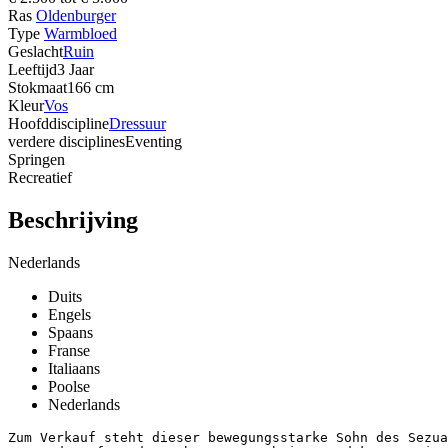
Ras
Oldenburger
Type
Warmbloed
Geslacht
Ruin
Leeftijd
3 Jaar
Stokmaat
166 cm
Kleur
Vos
Hoofddiscipline
Dressuur
verdere disciplines
Eventing
Springen
Recreatief
Beschrijving
Nederlands
Duits
Engels
Spaans
Franse
Italiaans
Poolse
Nederlands
Zum Verkauf steht dieser bewegungsstarke Sohn des Sezua