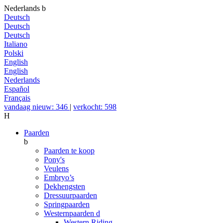
Nederlands
b
Deutsch
Deutsch
Deutsch
Italiano
Polski
English
English
Nederlands
Español
Français
vandaag nieuw: 346
|
verkocht: 598
H
Paarden
b
Paarden te koop
Pony's
Veulens
Embryo’s
Dekhengsten
Dressuurpaarden
Springpaarden
Westernpaarden
d
Western Riding