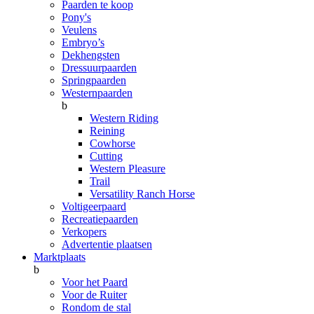
Paarden te koop
Pony's
Veulens
Embryo’s
Dekhengsten
Dressuurpaarden
Springpaarden
Westernpaarden
b
Western Riding
Reining
Cowhorse
Cutting
Western Pleasure
Trail
Versatility Ranch Horse
Voltigeerpaard
Recreatiepaarden
Verkopers
Advertentie plaatsen
Marktplaats
b
Voor het Paard
Voor de Ruiter
Rondom de stal