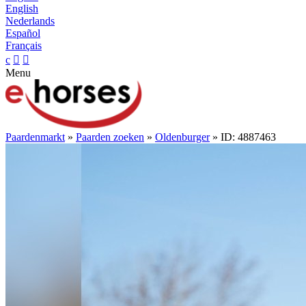
English
Nederlands
Español
Français
c


Menu
Paardenmarkt
»
Paarden zoeken
»
Oldenburger
» ID: 4887463