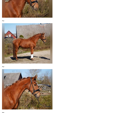
~
~
~