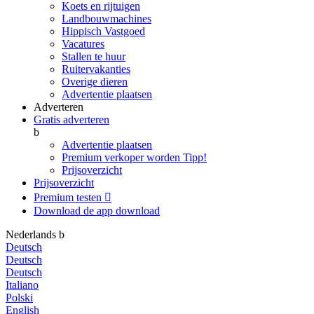
Koets en rijtuigen
Landbouwmachines
Hippisch Vastgoed
Vacatures
Stallen te huur
Ruitervakanties
Overige dieren
Advertentie plaatsen
Adverteren
Gratis adverteren
b
Advertentie plaatsen
Premium verkoper worden
Tipp!
Prijsoverzicht
Prijsoverzicht
Premium testen

Download de app
download
Nederlands
b
Deutsch
Deutsch
Deutsch
Italiano
Polski
English