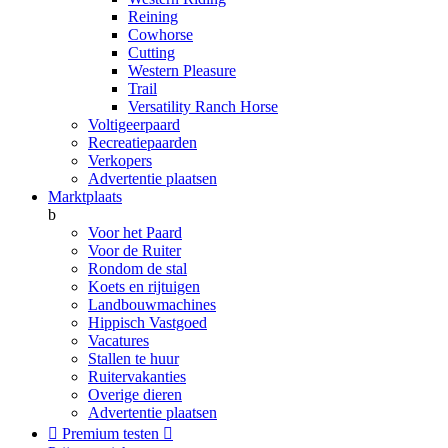
Reining
Cowhorse
Cutting
Western Pleasure
Trail
Versatility Ranch Horse
Voltigeerpaard
Recreatiepaarden
Verkopers
Advertentie plaatsen
Marktplaats
b
Voor het Paard
Voor de Ruiter
Rondom de stal
Koets en rijtuigen
Landbouwmachines
Hippisch Vastgoed
Vacatures
Stallen te huur
Ruitervakanties
Overige dieren
Advertentie plaatsen

Premium testen
