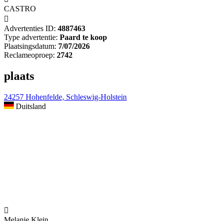
CASTRO

Advertenties ID:
4887463
Type advertentie:
Paard te koop
Plaatsingsdatum:
7/07/2026
Reclameoproep:
2742
plaats
24257 Hohenfelde, Schleswig-Holstein
Duitsland

Melanie Klein