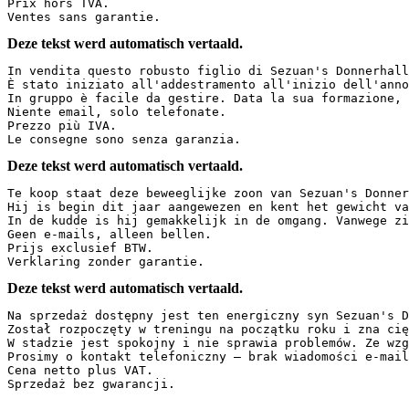
Prix hors TVA.  

Ventes sans garantie.
Deze tekst werd automatisch vertaald.
In vendita questo robusto figlio di Sezuan's Donnerhall
È stato iniziato all'addestramento all'inizio dell'anno
In gruppo è facile da gestire. Data la sua formazione, 
Niente email, solo telefonate.  

Prezzo più IVA.  

Le consegne sono senza garanzia.
Deze tekst werd automatisch vertaald.
Te koop staat deze beweeglijke zoon van Sezuan's Donner
Hij is begin dit jaar aangewezen en kent het gewicht va
In de kudde is hij gemakkelijk in de omgang. Vanwege zi
Geen e-mails, alleen bellen.  

Prijs exclusief BTW.  

Verklaring zonder garantie.
Deze tekst werd automatisch vertaald.
Na sprzedaż dostępny jest ten energiczny syn Sezuan's D
Został rozpoczęty w treningu na początku roku i zna cię
W stadzie jest spokojny i nie sprawia problemów. Ze wzg
Prosimy o kontakt telefoniczny – brak wiadomości e-mail
Cena netto plus VAT.  

Sprzedaż bez gwarancji.