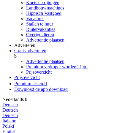
Koets en rijtuigen
Landbouwmachines
Hippisch Vastgoed
Vacatures
Stallen te huur
Ruitervakanties
Overige dieren
Advertentie plaatsen
Adverteren
Gratis adverteren
b
Advertentie plaatsen
Premium verkoper worden
Tipp!
Prijsoverzicht
Prijsoverzicht
Premium testen

Download de app
download
Nederlands
b
Deutsch
Deutsch
Deutsch
Italiano
Polski
English