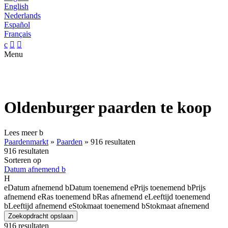
English
Nederlands
Español
Français
c


Menu
Oldenburger paarden te koop
Lees meer
b
Paardenmarkt
»
Paarden
»
916 resultaten
916 resultaten
Sorteren op
Datum afnemend
b
H
e
Datum afnemend
b
Datum toenemend
e
Prijs toenemend
b
Prijs
afnemend
e
Ras toenemend
b
Ras afnemend
e
Leeftijd toenemend
b
Leeftijd afnemend
e
Stokmaat toenemend
b
Stokmaat afnemend
Zoekopdracht opslaan
916 resultaten