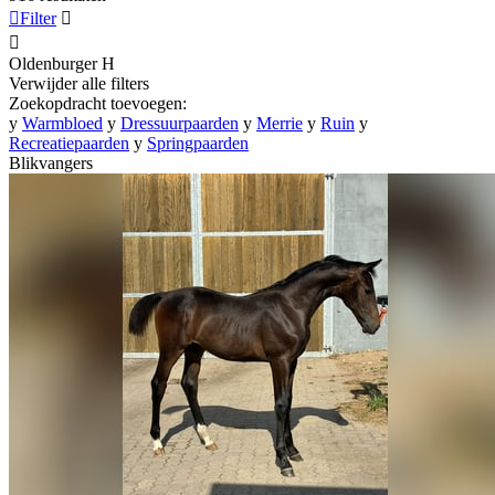

Filter


Oldenburger
H
Verwijder alle filters
Zoekopdracht toevoegen:
y
Warmbloed
y
Dressuurpaarden
y
Merrie
y
Ruin
y
Recreatiepaarden
y
Springpaarden
Blikvangers