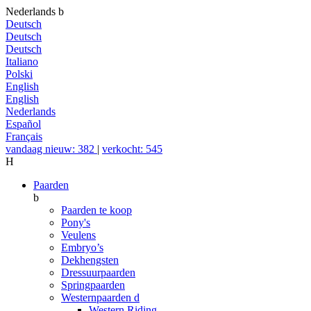
Nederlands
b
Deutsch
Deutsch
Deutsch
Italiano
Polski
English
English
Nederlands
Español
Français
vandaag nieuw: 382
|
verkocht: 545
H
Paarden
b
Paarden te koop
Pony's
Veulens
Embryo’s
Dekhengsten
Dressuurpaarden
Springpaarden
Westernpaarden
d
Western Riding