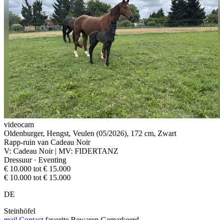
videocam
Oldenburger, Hengst, Veulen (05/2026), 172 cm, Zwart
Rapp-ruin van Cadeau Noir
V: Cadeau Noir | MV: FIDERTANZ
Dressuur · Eventing
€ 10.000 tot € 15.000
€ 10.000 tot € 15.000
DE
Steinhöfel
mail
Contact
favorite
Bewaren
Gemarkeerd