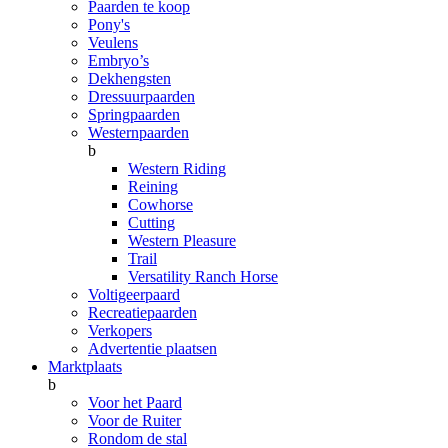
Paarden te koop
Pony's
Veulens
Embryo’s
Dekhengsten
Dressuurpaarden
Springpaarden
Westernpaarden
b
Western Riding
Reining
Cowhorse
Cutting
Western Pleasure
Trail
Versatility Ranch Horse
Voltigeerpaard
Recreatiepaarden
Verkopers
Advertentie plaatsen
Marktplaats
b
Voor het Paard
Voor de Ruiter
Rondom de stal