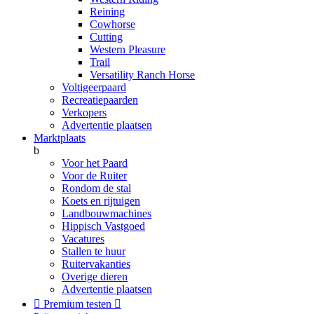
Reining
Cowhorse
Cutting
Western Pleasure
Trail
Versatility Ranch Horse
Voltigeerpaard
Recreatiepaarden
Verkopers
Advertentie plaatsen
Marktplaats
b
Voor het Paard
Voor de Ruiter
Rondom de stal
Koets en rijtuigen
Landbouwmachines
Hippisch Vastgoed
Vacatures
Stallen te huur
Ruitervakanties
Overige dieren
Advertentie plaatsen

Premium testen
