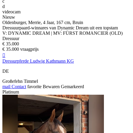
c
d
videocam
Nieuw
Oldenburger, Merrie, 4 Jaar, 167 cm, Bruin
Dressuurpaard-winnares van Dynamic Dream uit een topstam
V: DYNAMIC DREAM | MV: FÜRST ROMANCIER (OLD)
Dressuur
€ 35.000
€ 35.000 vraagprijs

Dressurpferde Ludwig Kathmann KG
DE
Großefehn Timmel
mail
Contact
favorite
Bewaren
Gemarkeerd
Platinum