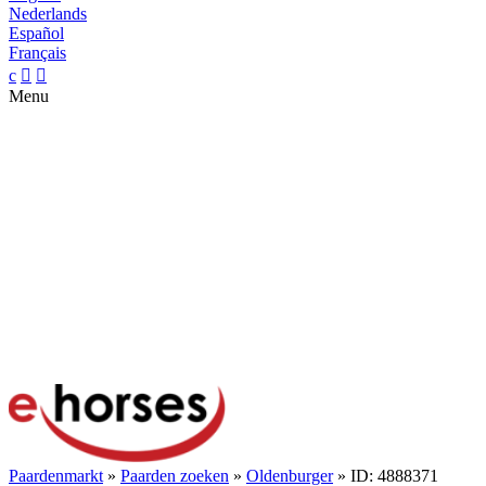
Nederlands
Español
Français
c


Menu
Paardenmarkt
»
Paarden zoeken
»
Oldenburger
» ID: 4888371