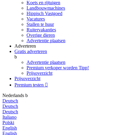
Koets en rijtuigen
Landbouwmachines
Hippisch Vastgoed
Vacatures
Stallen te huur
Ruitervakanties
Overige dieren
Advertentie plaatsen
Adverteren
Gratis adverteren
b
Advertentie plaatsen
Premium verkoper worden
Tipp!
Prijsoverzicht
Prijsoverzicht
Premium testen

Nederlands
b
Deutsch
Deutsch
Deutsch
Italiano
Polski
English
English