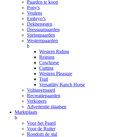
Paarden te koop
Pony's
Veulens
Embryo’s
Dekhengsten
Dressuurpaarden
Springpaarden
Westernpaarden
b
Western Riding
Reining
Cowhorse
Cutting
Western Pleasure
Trail
Versatility Ranch Horse
Voltigeerpaard
Recreatiepaarden
Verkopers
Advertentie plaatsen
Marktplaats
b
Voor het Paard
Voor de Ruiter
Rondom de stal