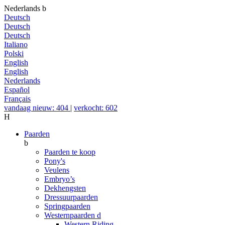
Nederlands
b
Deutsch
Deutsch
Deutsch
Italiano
Polski
English
English
Nederlands
Español
Français
vandaag nieuw: 404
|
verkocht: 602
H
Paarden
b
Paarden te koop
Pony's
Veulens
Embryo’s
Dekhengsten
Dressuurpaarden
Springpaarden
Westernpaarden
d
Western Riding