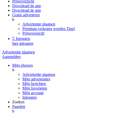
Prijsoverzicht
Download de app
Download de app
Gratis adverteren
b
Advertentie plaatsen
Premium verkoper worden
Tipp!
Prijsoverzicht

Inloggen
hier inloggen
Advertentie plaatsen
Aanmelden
Mijn ehorses
b
Advertentie plaatsen
Mijn advertenties
Mijn berichten
Mijn favorieten
Mijn account
Inloggen
Zoeken
Paarden
b