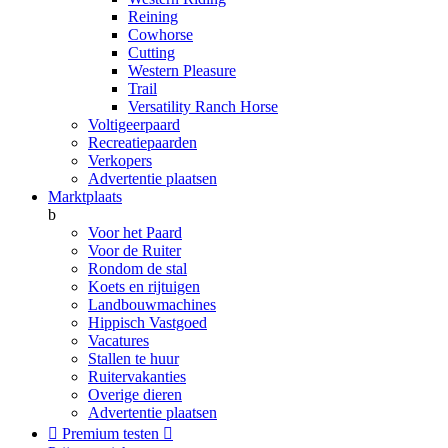
Reining
Cowhorse
Cutting
Western Pleasure
Trail
Versatility Ranch Horse
Voltigeerpaard
Recreatiepaarden
Verkopers
Advertentie plaatsen
Marktplaats
b
Voor het Paard
Voor de Ruiter
Rondom de stal
Koets en rijtuigen
Landbouwmachines
Hippisch Vastgoed
Vacatures
Stallen te huur
Ruitervakanties
Overige dieren
Advertentie plaatsen

Premium testen
