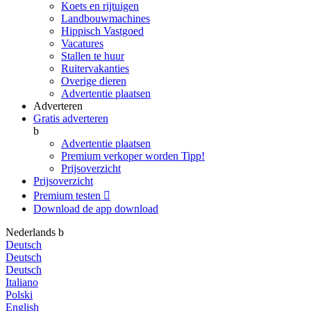
Koets en rijtuigen
Landbouwmachines
Hippisch Vastgoed
Vacatures
Stallen te huur
Ruitervakanties
Overige dieren
Advertentie plaatsen
Adverteren
Gratis adverteren
b
Advertentie plaatsen
Premium verkoper worden
Tipp!
Prijsoverzicht
Prijsoverzicht
Premium testen

Download de app
download
Nederlands
b
Deutsch
Deutsch
Deutsch
Italiano
Polski
English