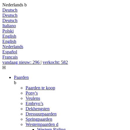
Nederlands
b
Deutsch
Deutsch
Deutsch
Italiano
Polski
English
English
Nederlands
Español
Français
vandaag nieuw: 296
|
verkocht: 582
H
Paarden
b
Paarden te koop
Pony's
Veulens
Embryo’s
Dekhengsten
Dressuurpaarden
Springpaarden
Westernpaarden
d
Western Riding