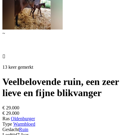
~

13 keer gemerkt
Veelbelovende ruin, een zeer
lieve en fijne blikvanger
€ 29.000
€ 29.000
Ras
Oldenburger
Type
Warmbloed
Geslacht
Ruin
Leeftijd
7 Jaar