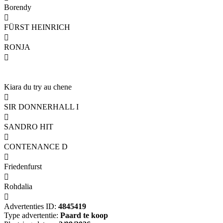
Borendy

FÜRST HEINRICH

RONJA

Kiara du try au chene

SIR DONNERHALL I

SANDRO HIT

CONTENANCE D

Friedenfurst

Rohdalia

Advertenties ID:
4845419
Type advertentie:
Paard te koop