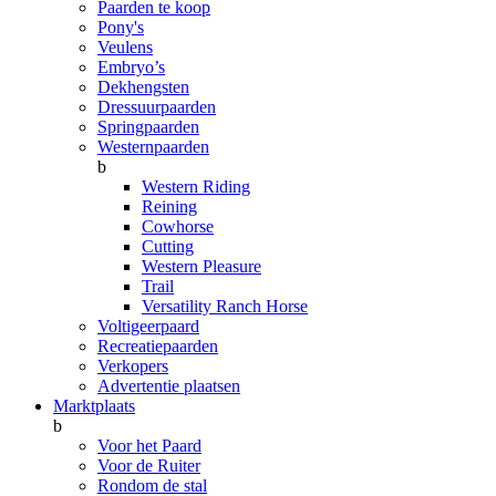
Paarden te koop
Pony's
Veulens
Embryo’s
Dekhengsten
Dressuurpaarden
Springpaarden
Westernpaarden
b
Western Riding
Reining
Cowhorse
Cutting
Western Pleasure
Trail
Versatility Ranch Horse
Voltigeerpaard
Recreatiepaarden
Verkopers
Advertentie plaatsen
Marktplaats
b
Voor het Paard
Voor de Ruiter
Rondom de stal