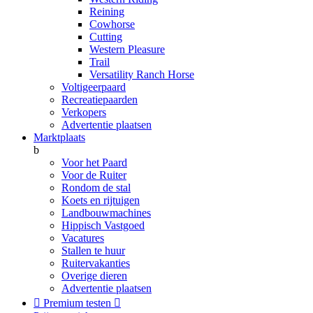
Reining
Cowhorse
Cutting
Western Pleasure
Trail
Versatility Ranch Horse
Voltigeerpaard
Recreatiepaarden
Verkopers
Advertentie plaatsen
Marktplaats
b
Voor het Paard
Voor de Ruiter
Rondom de stal
Koets en rijtuigen
Landbouwmachines
Hippisch Vastgoed
Vacatures
Stallen te huur
Ruitervakanties
Overige dieren
Advertentie plaatsen

Premium testen
