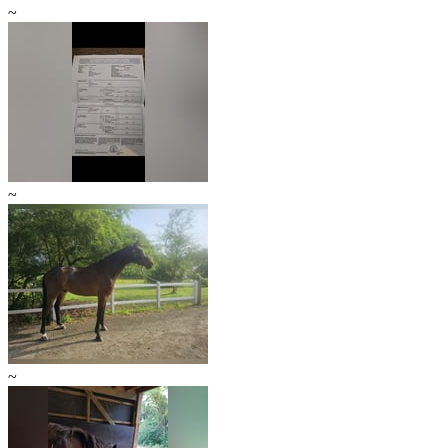
~
~
~