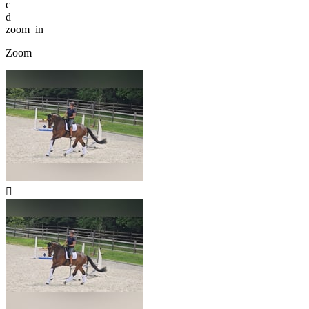
c
d
zoom_in
Zoom
