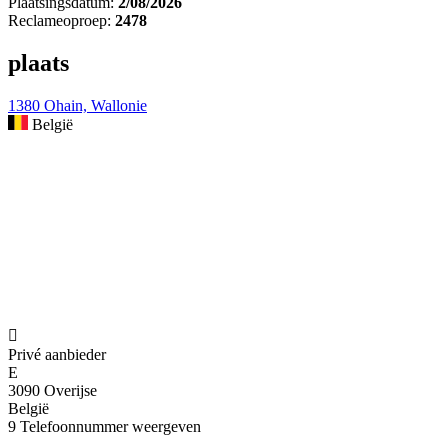
Plaatsingsdatum:
2/08/2026
Reclameoproep:
2478
plaats
1380 Ohain, Wallonie
België

Privé aanbieder
E
3090 Overijse
België
9
Telefoonnummer weergeven