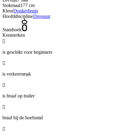
Stokmaat
177 cm
Kleur
Donkerbruin
Hoofddiscipline
Dressuur
Stamboek
Kenmerken

is geschikt voor beginners

is verkeersmak

is braaf op trailer

braaf bij de hoefsmid
