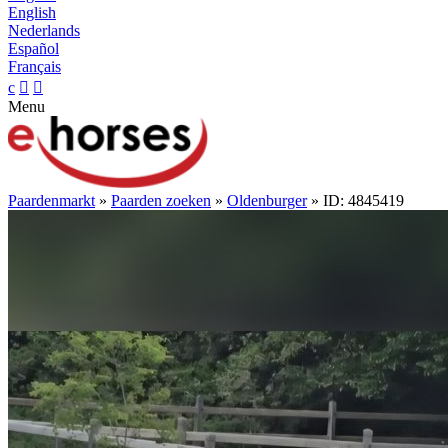
English
Nederlands
Español
Français
c


Menu
Paardenmarkt
»
Paarden zoeken
»
Oldenburger
» ID: 4845419