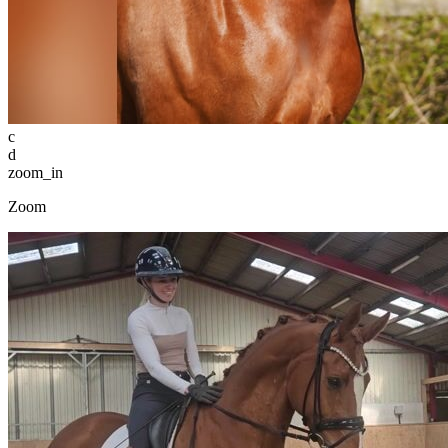
c
d
zoom_in
Zoom