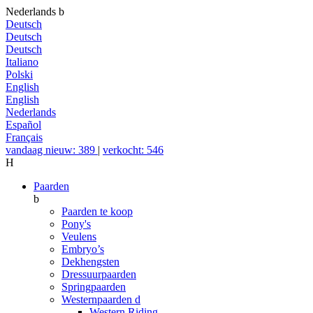
Nederlands
b
Deutsch
Deutsch
Deutsch
Italiano
Polski
English
English
Nederlands
Español
Français
vandaag nieuw: 389
|
verkocht: 546
H
Paarden
b
Paarden te koop
Pony's
Veulens
Embryo’s
Dekhengsten
Dressuurpaarden
Springpaarden
Westernpaarden
d
Western Riding