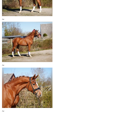
~
~
~