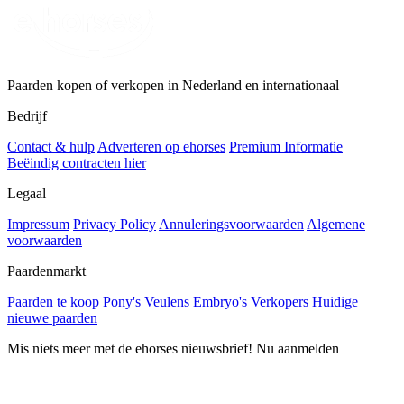
Paarden kopen of verkopen in Nederland en internationaal
Bedrijf
Contact & hulp
Adverteren op ehorses
Premium Informatie
Beëindig contracten hier
Legaal
Impressum
Privacy Policy
Annuleringsvoorwaarden
Algemene
voorwaarden
Paardenmarkt
Paarden te koop
Pony's
Veulens
Embryo's
Verkopers
Huidige
nieuwe paarden
Mis niets meer met de ehorses nieuwsbrief! Nu aanmelden