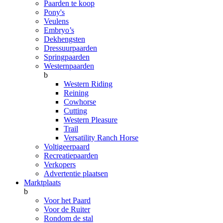
Paarden te koop
Pony's
Veulens
Embryo’s
Dekhengsten
Dressuurpaarden
Springpaarden
Westernpaarden
b
Western Riding
Reining
Cowhorse
Cutting
Western Pleasure
Trail
Versatility Ranch Horse
Voltigeerpaard
Recreatiepaarden
Verkopers
Advertentie plaatsen
Marktplaats
b
Voor het Paard
Voor de Ruiter
Rondom de stal