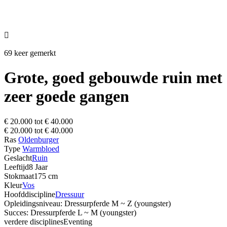

69 keer gemerkt
Grote, goed gebouwde ruin met
zeer goede gangen
€ 20.000 tot € 40.000
€ 20.000 tot € 40.000
Ras
Oldenburger
Type
Warmbloed
Geslacht
Ruin
Leeftijd
8 Jaar
Stokmaat
175 cm
Kleur
Vos
Hoofddiscipline
Dressuur
Opleidingsniveau: Dressurpferde M ~ Z (youngster)
Succes: Dressurpferde L ~ M (youngster)
verdere disciplines
Eventing