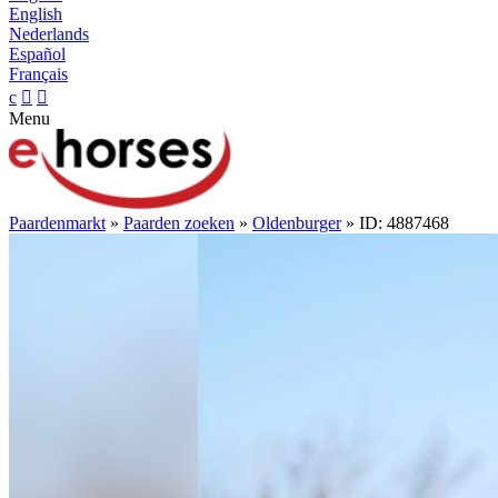
English
Nederlands
Español
Français
c


Menu
Paardenmarkt
»
Paarden zoeken
»
Oldenburger
» ID: 4887468