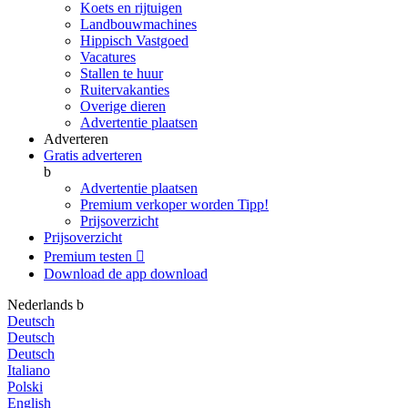
Koets en rijtuigen
Landbouwmachines
Hippisch Vastgoed
Vacatures
Stallen te huur
Ruitervakanties
Overige dieren
Advertentie plaatsen
Adverteren
Gratis adverteren
b
Advertentie plaatsen
Premium verkoper worden
Tipp!
Prijsoverzicht
Prijsoverzicht
Premium testen

Download de app
download
Nederlands
b
Deutsch
Deutsch
Deutsch
Italiano
Polski
English