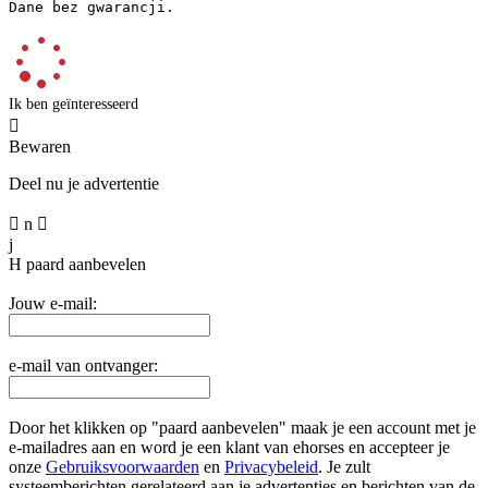
Dane bez gwarancji.
Ik ben geïnteresseerd

Bewaren
Deel nu je advertentie

n

j
H
paard aanbevelen
Jouw e-mail:
e-mail van ontvanger:
Door het klikken op "paard aanbevelen" maak je een account met je
e-mailadres aan en word je een klant van ehorses en accepteer je
onze
Gebruiksvoorwaarden
en
Privacybeleid
. Je zult
systeemberichten gerelateerd aan je advertenties en berichten van de