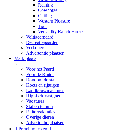
Reining
Cowhorse
Cutting
Western Pleasure
Trail
Versatility Ranch Horse
Voltigeerpaard
Recreatiepaarden
Verkopers
Advertentie plaatsen
Marktplaats
b
Voor het Paard
Voor de Ruiter
Rondom de stal
Koets en rijtuigen
Landbouwmachines
Hippisch Vastgoed
Vacatures
Stallen te huur
Ruitervakanties
Overige dieren
Advertentie plaatsen

Premium testen
