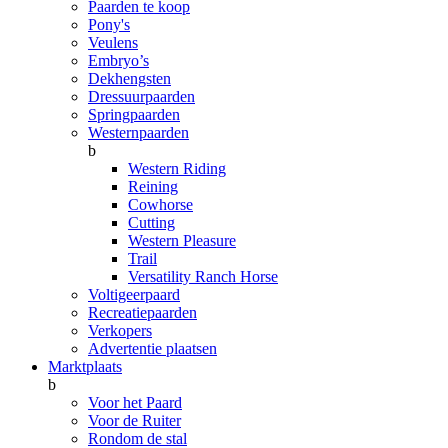
Paarden te koop
Pony's
Veulens
Embryo’s
Dekhengsten
Dressuurpaarden
Springpaarden
Westernpaarden
b
Western Riding
Reining
Cowhorse
Cutting
Western Pleasure
Trail
Versatility Ranch Horse
Voltigeerpaard
Recreatiepaarden
Verkopers
Advertentie plaatsen
Marktplaats
b
Voor het Paard
Voor de Ruiter
Rondom de stal