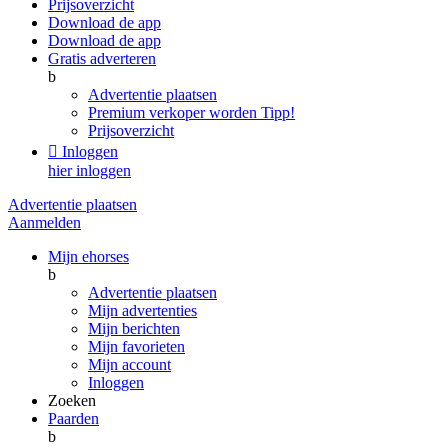
Prijsoverzicht
Download de app
Download de app
Gratis adverteren
b
Advertentie plaatsen
Premium verkoper worden
Tipp!
Prijsoverzicht

Inloggen
hier inloggen
Advertentie plaatsen
Aanmelden
Mijn ehorses
b
Advertentie plaatsen
Mijn advertenties
Mijn berichten
Mijn favorieten
Mijn account
Inloggen
Zoeken
Paarden
b