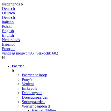
Nederlands
b
Deutsch
Deutsch
Deutsch
Italiano
Polski
English
English
Nederlands
Español
Français
vandaag nieuw: 405
|
verkocht: 602
H
Paarden
b
Paarden te koop
Pony's
Veulens
Embryo’s
Dekhengsten
Dressuurpaarden
Springpaarden
Westernpaarden
d
Western Riding