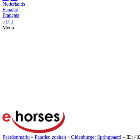
Nederlands
Español
Français
c


Menu
Paardenmarkt
»
Paarden zoeken
»
Oldenburger Springpaard
» ID: 48