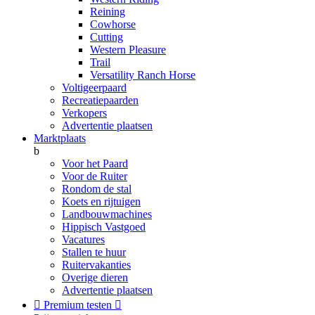
Reining
Cowhorse
Cutting
Western Pleasure
Trail
Versatility Ranch Horse
Voltigeerpaard
Recreatiepaarden
Verkopers
Advertentie plaatsen
Marktplaats
b
Voor het Paard
Voor de Ruiter
Rondom de stal
Koets en rijtuigen
Landbouwmachines
Hippisch Vastgoed
Vacatures
Stallen te huur
Ruitervakanties
Overige dieren
Advertentie plaatsen

Premium testen
