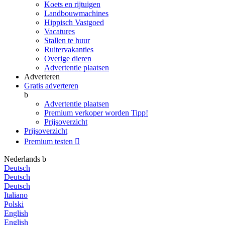
Koets en rijtuigen
Landbouwmachines
Hippisch Vastgoed
Vacatures
Stallen te huur
Ruitervakanties
Overige dieren
Advertentie plaatsen
Adverteren
Gratis adverteren
b
Advertentie plaatsen
Premium verkoper worden
Tipp!
Prijsoverzicht
Prijsoverzicht
Premium testen

Nederlands
b
Deutsch
Deutsch
Deutsch
Italiano
Polski
English
English