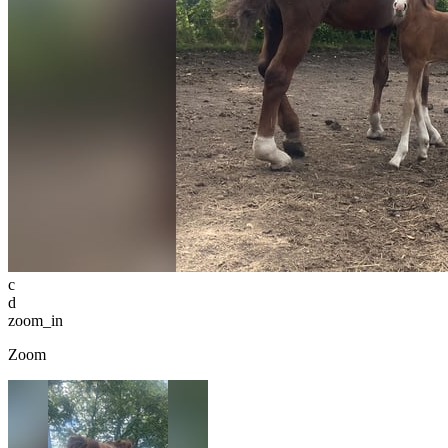
c
d
zoom_in
Zoom