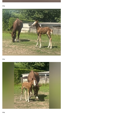
~
~
~