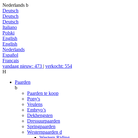
Nederlands
b
Deutsch
Deutsch
Deutsch
Italiano
Polski
English
English
Nederlands
Español
Français
vandaag nieuw: 473
|
verkocht: 554
H
Paarden
b
Paarden te koop
Pony's
Veulens
Embryo’s
Dekhengsten
Dressuurpaarden
Springpaarden
Westernpaarden
d
Western Riding