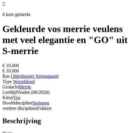

6 keer gemerkt
Gekleurde vos merrie veulens
met veel elegantie en "GO" uit
S-merrie
€ 10.000
€ 10.000
Ras
Oldenburger Springpaard
Type
Warmbloed
Geslacht
Merrie
Leeftijd
Veulen (06/2026)
Kleur
Vos
Hoofddiscipline
Springen
verdere disciplines
Fokken
Beschrijving