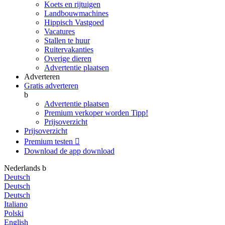
Koets en rijtuigen
Landbouwmachines
Hippisch Vastgoed
Vacatures
Stallen te huur
Ruitervakanties
Overige dieren
Advertentie plaatsen
Adverteren
Gratis adverteren
b
Advertentie plaatsen
Premium verkoper worden
Tipp!
Prijsoverzicht
Prijsoverzicht
Premium testen

Download de app
download
Nederlands
b
Deutsch
Deutsch
Deutsch
Italiano
Polski
English