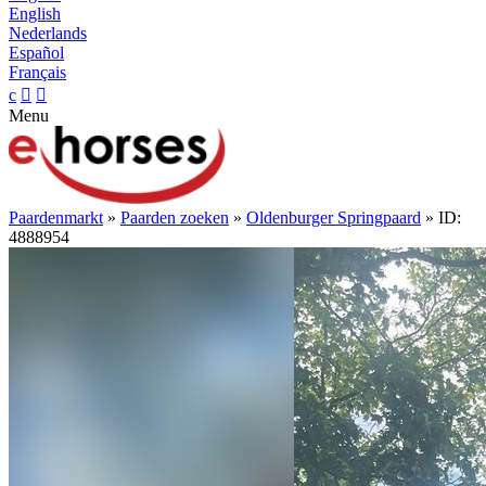
English
Nederlands
Español
Français
c


Menu
Paardenmarkt
»
Paarden zoeken
»
Oldenburger Springpaard
» ID:
4888954