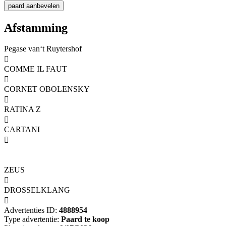
Afstamming
Pegase van‘t Ruytershof

COMME IL FAUT

CORNET OBOLENSKY

RATINA Z

CARTANI

ZEUS

DROSSELKLANG

Advertenties ID:
4888954
Type advertentie:
Paard te koop