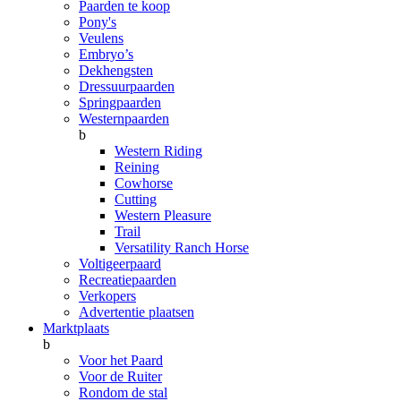
Paarden te koop
Pony's
Veulens
Embryo’s
Dekhengsten
Dressuurpaarden
Springpaarden
Westernpaarden
b
Western Riding
Reining
Cowhorse
Cutting
Western Pleasure
Trail
Versatility Ranch Horse
Voltigeerpaard
Recreatiepaarden
Verkopers
Advertentie plaatsen
Marktplaats
b
Voor het Paard
Voor de Ruiter
Rondom de stal