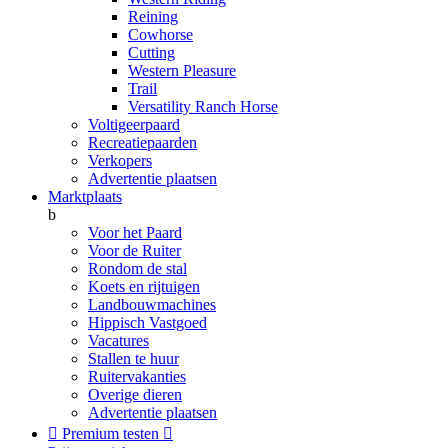
Reining
Cowhorse
Cutting
Western Pleasure
Trail
Versatility Ranch Horse
Voltigeerpaard
Recreatiepaarden
Verkopers
Advertentie plaatsen
Marktplaats
b
Voor het Paard
Voor de Ruiter
Rondom de stal
Koets en rijtuigen
Landbouwmachines
Hippisch Vastgoed
Vacatures
Stallen te huur
Ruitervakanties
Overige dieren
Advertentie plaatsen

Premium testen
