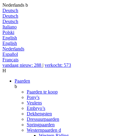
Nederlands
b
Deutsch
Deutsch
Deutsch
Italiano
Polski
English
English
Nederlands
Español
Français
vandaag nieuw: 288
|
verkocht: 573
H
Paarden
b
Paarden te koop
Pony's
Veulens
Embryo’s
Dekhengsten
Dressuurpaarden
Springpaarden
Westernpaarden
d
Western Riding