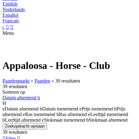
English
Nederlands
Español
Français
c


Menu
Appaloosa - Horse - Club
Paardenmarkt
»
Paarden
»
39 resultaten
39 resultaten
Sorteren op
Datum afnemend
b
H
e
Datum afnemend
b
Datum toenemend
e
Prijs toenemend
b
Prijs
afnemend
e
Ras toenemend
b
Ras afnemend
e
Leeftijd toenemend
b
Leeftijd afnemend
e
Stokmaat toenemend
b
Stokmaat afnemend
Zoekopdracht opslaan
39 resultaten

Filter
