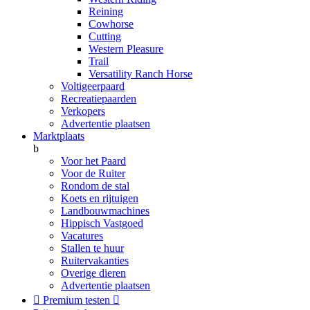
Reining
Cowhorse
Cutting
Western Pleasure
Trail
Versatility Ranch Horse
Voltigeerpaard
Recreatiepaarden
Verkopers
Advertentie plaatsen
Marktplaats
b
Voor het Paard
Voor de Ruiter
Rondom de stal
Koets en rijtuigen
Landbouwmachines
Hippisch Vastgoed
Vacatures
Stallen te huur
Ruitervakanties
Overige dieren
Advertentie plaatsen

Premium testen
