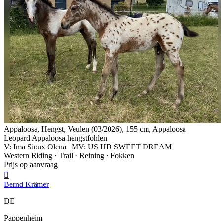
Appaloosa, Hengst, Veulen (03/2026), 155 cm, Appaloosa
Leopard Appaloosa hengstfohlen
V: Ima Sioux Olena | MV: US HD SWEET DREAM
Western Riding · Trail · Reining · Fokken
Prijs op aanvraag

Bernd Krämer
DE
Pappenheim