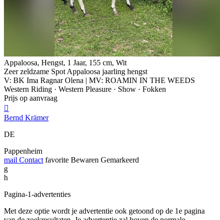
Appaloosa, Hengst, 1 Jaar, 155 cm, Wit
Zeer zeldzame Spot Appaloosa jaarling hengst
V: BK Ima Ragnar Olena | MV: ROAMIN IN THE WEEDS
Western Riding · Western Pleasure · Show · Fokken
Prijs op aanvraag

Bernd Krämer
DE
Pappenheim
mail
Contact
favorite
Bewaren
Gemarkeerd
g
h
Pagina-1-advertenties
Met deze optie wordt je advertentie ook getoond op de 1e pagina
van de zoekresultaten. Je advertentie zal boven de normale