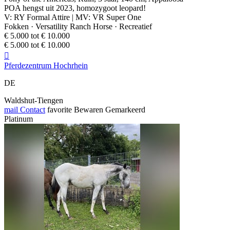
POA hengst uit 2023, homozygoot leopard!
V: RY Formal Attire | MV: VR Super One
Fokken · Versatility Ranch Horse · Recreatief
€ 5.000 tot € 10.000
€ 5.000 tot € 10.000

Pferdezentrum Hochrhein
DE
Waldshut-Tiengen
mail
Contact
favorite
Bewaren
Gemarkeerd
Platinum