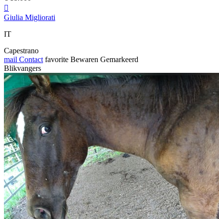

Giulia Migliorati
IT
Capestrano
mail
Contact
favorite
Bewaren
Gemarkeerd
Blikvangers