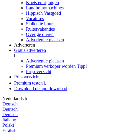
Koets en rijtuigen
Landbouwmachines
Hippisch Vastgoed
Vacatures
Stallen te huur
Ruitervakanties
Overige dieren
Advertentie plaatsen
Adverteren
Gratis adverteren
b
Advertentie plaatsen
Premium verkoper worden
Tipp!
Prijsoverzicht
Prijsoverzicht
Premium testen

Download de app
download
Nederlands
b
Deutsch
Deutsch
Deutsch
Italiano
Polski
English