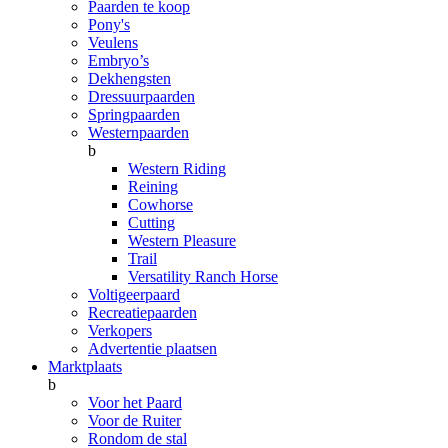
Paarden te koop
Pony's
Veulens
Embryo’s
Dekhengsten
Dressuurpaarden
Springpaarden
Westernpaarden
b
Western Riding
Reining
Cowhorse
Cutting
Western Pleasure
Trail
Versatility Ranch Horse
Voltigeerpaard
Recreatiepaarden
Verkopers
Advertentie plaatsen
Marktplaats
b
Voor het Paard
Voor de Ruiter
Rondom de stal