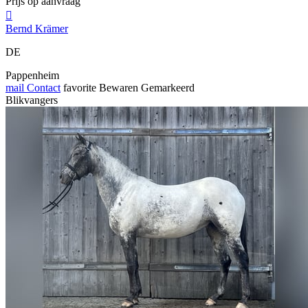
Prijs op aanvraag

Bernd Krämer
DE
Pappenheim
mail
Contact
favorite
Bewaren
Gemarkeerd
Blikvangers