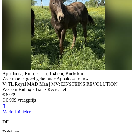
Appaloosa, Ruin, 2 Jaar, 154 cm, Buckskin
Zeer mooie, goed gebouwde Appaloosa ruin -
V: TL Royal MAD Man | MV: EINSTEINS REVOLUTION
Western Riding · Trail · Recreatief
€ 6.999
€ 6.999 vraagprijs

Marie Hünteler
DE
Daleiden