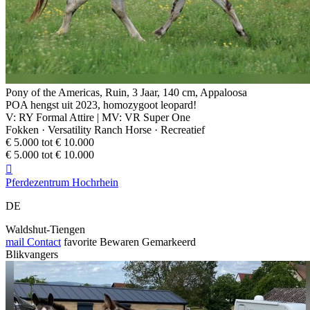
Pony of the Americas, Ruin, 3 Jaar, 140 cm, Appaloosa
POA hengst uit 2023, homozygoot leopard!
V: RY Formal Attire | MV: VR Super One
Fokken · Versatility Ranch Horse · Recreatief
€ 5.000 tot € 10.000
€ 5.000 tot € 10.000

Pferdezentrum Hochrhein
DE
Waldshut-Tiengen
mail
Contact
favorite
Bewaren
Gemarkeerd
Blikvangers