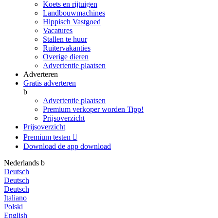
Koets en rijtuigen
Landbouwmachines
Hippisch Vastgoed
Vacatures
Stallen te huur
Ruitervakanties
Overige dieren
Advertentie plaatsen
Adverteren
Gratis adverteren
b
Advertentie plaatsen
Premium verkoper worden
Tipp!
Prijsoverzicht
Prijsoverzicht
Premium testen

Download de app
download
Nederlands
b
Deutsch
Deutsch
Deutsch
Italiano
Polski
English