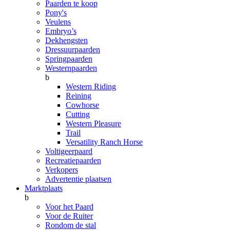
Paarden te koop
Pony's
Veulens
Embryo’s
Dekhengsten
Dressuurpaarden
Springpaarden
Westernpaarden
b
Western Riding
Reining
Cowhorse
Cutting
Western Pleasure
Trail
Versatility Ranch Horse
Voltigeerpaard
Recreatiepaarden
Verkopers
Advertentie plaatsen
Marktplaats
b
Voor het Paard
Voor de Ruiter
Rondom de stal