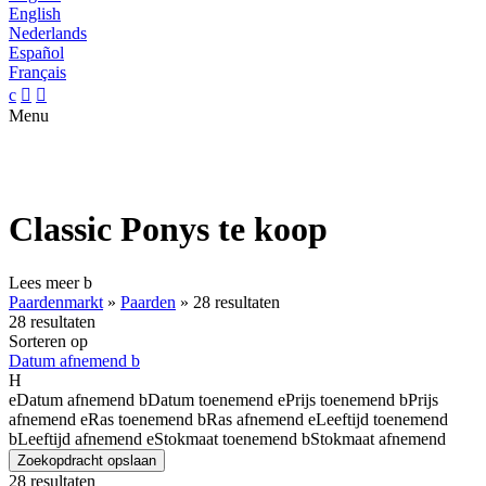
English
Nederlands
Español
Français
c


Menu
Classic Ponys te koop
Lees meer
b
Paardenmarkt
»
Paarden
»
28 resultaten
28 resultaten
Sorteren op
Datum afnemend
b
H
e
Datum afnemend
b
Datum toenemend
e
Prijs toenemend
b
Prijs
afnemend
e
Ras toenemend
b
Ras afnemend
e
Leeftijd toenemend
b
Leeftijd afnemend
e
Stokmaat toenemend
b
Stokmaat afnemend
Zoekopdracht opslaan
28 resultaten