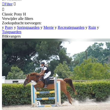

Filter


Classic Pony
H
Verwijder alle filters
Zoekopdracht toevoegen:
y
Pony
y
Springpaarden
y
Merrie
y
Recreatiepaarden
y
Ruin
y
Tuigpaarden
Blikvangers