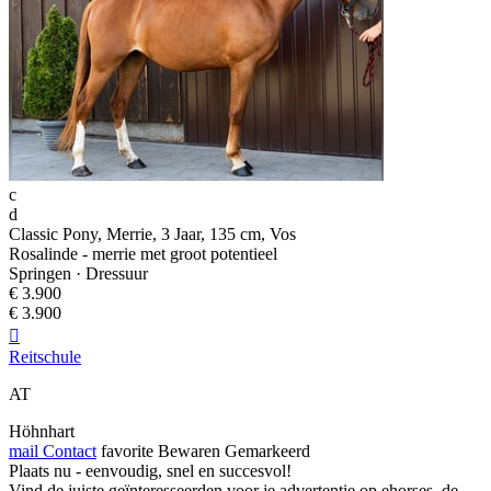
c
d
Classic Pony, Merrie, 3 Jaar, 135 cm, Vos
Rosalinde - merrie met groot potentieel
Springen · Dressuur
€ 3.900
€ 3.900

Reitschule
AT
Höhnhart
mail
Contact
favorite
Bewaren
Gemarkeerd
Plaats nu - eenvoudig, snel en succesvol!
Vind de juiste geïnteresseerden voor je advertentie op ehorses, de