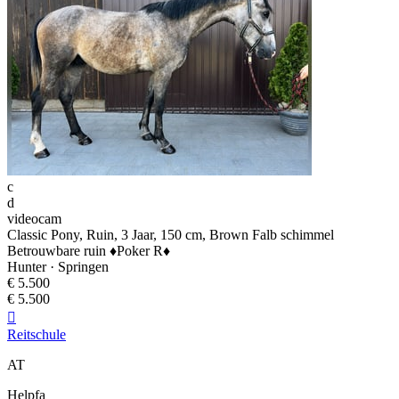
c
d
videocam
Classic Pony, Ruin, 3 Jaar, 150 cm, Brown Falb schimmel
Betrouwbare ruin ♦️Poker R♦️
Hunter · Springen
€ 5.500
€ 5.500

Reitschule
AT
Helpfa