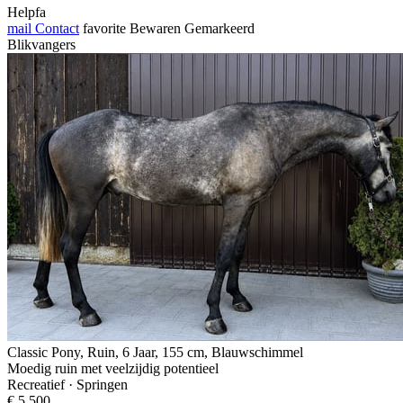
Helpfa
mail
Contact
favorite
Bewaren
Gemarkeerd
Blikvangers
Classic Pony, Ruin, 6 Jaar, 155 cm, Blauwschimmel
Moedig ruin met veelzijdig potentieel
Recreatief · Springen
€ 5.500