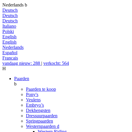
Nederlands
b
Deutsch
Deutsch
Deutsch
Italiano
Polski
English
English
Nederlands
Español
Français
vandaag nieuw: 288
|
verkocht: 564
H
Paarden
b
Paarden te koop
Pony's
Veulens
Embryo’s
Dekhengsten
Dressuurpaarden
Springpaarden
Westernpaarden
d
Western Riding