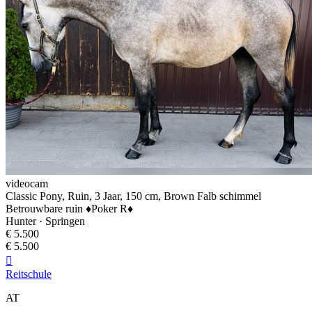
videocam
Classic Pony, Ruin, 3 Jaar, 150 cm, Brown Falb schimmel
Betrouwbare ruin ♦️Poker R♦️
Hunter · Springen
€ 5.500
€ 5.500

Reitschule
AT