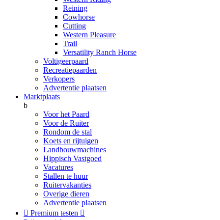
Reining
Cowhorse
Cutting
Western Pleasure
Trail
Versatility Ranch Horse
Voltigeerpaard
Recreatiepaarden
Verkopers
Advertentie plaatsen
Marktplaats
b
Voor het Paard
Voor de Ruiter
Rondom de stal
Koets en rijtuigen
Landbouwmachines
Hippisch Vastgoed
Vacatures
Stallen te huur
Ruitervakanties
Overige dieren
Advertentie plaatsen

Premium testen
