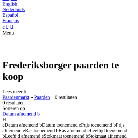
English
Nederlands
Español
Français
c


Menu
Frederiksborger paarden te
koop
Lees meer
b
Paardenmarkt
»
Paarden
»
0 resultaten
0 resultaten
Sorteren op
Datum afnemend
b
H
e
Datum afnemend
b
Datum toenemend
e
Prijs toenemend
b
Prijs
afnemend
e
Ras toenemend
b
Ras afnemend
e
Leeftijd toenemend
b
Leeftijd afnemend
e
Stokmaat toenemend
b
Stokmaat afnemend