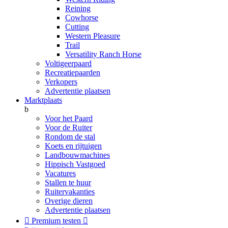
Reining
Cowhorse
Cutting
Western Pleasure
Trail
Versatility Ranch Horse
Voltigeerpaard
Recreatiepaarden
Verkopers
Advertentie plaatsen
Marktplaats
b
Voor het Paard
Voor de Ruiter
Rondom de stal
Koets en rijtuigen
Landbouwmachines
Hippisch Vastgoed
Vacatures
Stallen te huur
Ruitervakanties
Overige dieren
Advertentie plaatsen

Premium testen
