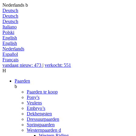
Nederlands
b
Deutsch
Deutsch
Deutsch
Italiano
Polski
English
English
Nederlands
Español
Français
vandaag nieuw: 473
|
verkocht: 551
H
Paarden
b
Paarden te koop
Pony's
Veulens
Embryo’s
Dekhengsten
Dressuurpaarden
Springpaarden
Westernpaarden
d
Western Riding