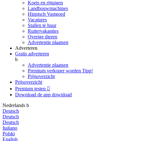
Koets en rijtuigen
Landbouwmachines
Hippisch Vastgoed
Vacatures
Stallen te huur
Ruitervakanties
Overige dieren
Advertentie plaatsen
Adverteren
Gratis adverteren
b
Advertentie plaatsen
Premium verkoper worden
Tipp!
Prijsoverzicht
Prijsoverzicht
Premium testen

Download de app
download
Nederlands
b
Deutsch
Deutsch
Deutsch
Italiano
Polski
English