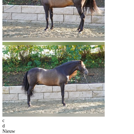
c
d
Nieuw