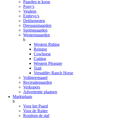
Paarden te koop
Pony's
Veulens
Embryo’s
Dekhengsten
Dressuurpaarden
Springpaarden
Westernpaarden
b
Western Riding
Reining
Cowhorse
Cutting
Western Pleasure
Trail
Versatility Ranch Horse
Voltigeerpaard
Recreatiepaarden
Verkopers
Advertentie plaatsen
Marktplaats
b
Voor het Paard
Voor de Ruiter
Rondom de stal