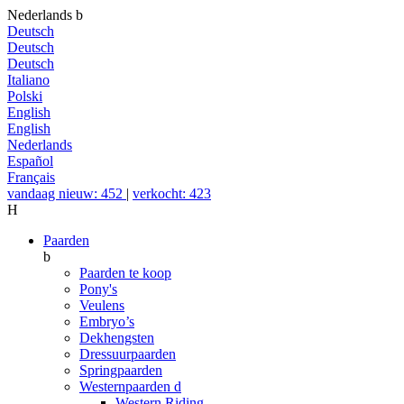
Nederlands
b
Deutsch
Deutsch
Deutsch
Italiano
Polski
English
English
Nederlands
Español
Français
vandaag nieuw: 452
|
verkocht: 423
H
Paarden
b
Paarden te koop
Pony's
Veulens
Embryo’s
Dekhengsten
Dressuurpaarden
Springpaarden
Westernpaarden
d
Western Riding