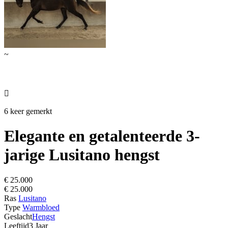
~

6 keer gemerkt
Elegante en getalenteerde 3-
jarige Lusitano hengst
€ 25.000
€ 25.000
Ras
Lusitano
Type
Warmbloed
Geslacht
Hengst
Leeftijd
3 Jaar