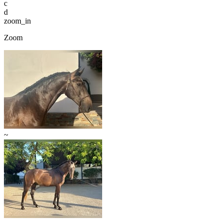
c
d
zoom_in
Zoom
~