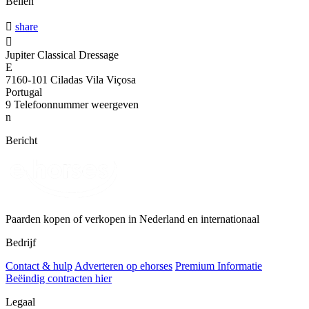
Bellen

share

Jupiter Classical Dressage
E
7160-101 Ciladas Vila Viçosa
Portugal
9
Telefoonnummer weergeven
n
Bericht
Paarden kopen of verkopen in Nederland en internationaal
Bedrijf
Contact & hulp
Adverteren op ehorses
Premium Informatie
Beëindig contracten hier
Legaal