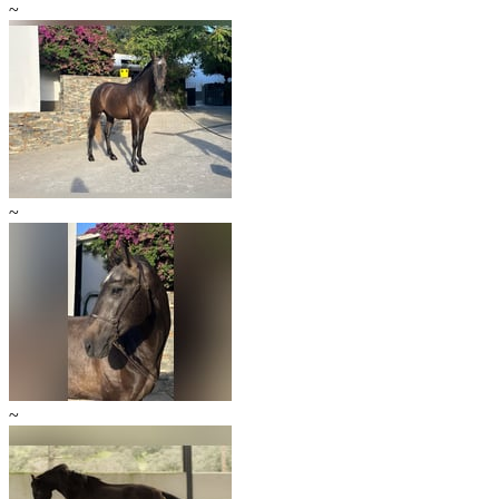
~
~
~