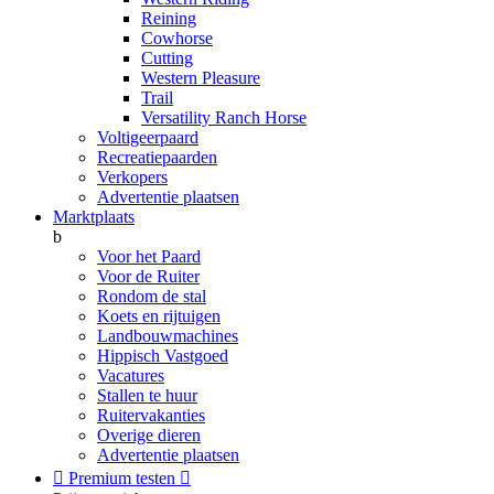
Reining
Cowhorse
Cutting
Western Pleasure
Trail
Versatility Ranch Horse
Voltigeerpaard
Recreatiepaarden
Verkopers
Advertentie plaatsen
Marktplaats
b
Voor het Paard
Voor de Ruiter
Rondom de stal
Koets en rijtuigen
Landbouwmachines
Hippisch Vastgoed
Vacatures
Stallen te huur
Ruitervakanties
Overige dieren
Advertentie plaatsen

Premium testen
