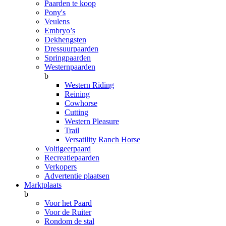
Paarden te koop
Pony's
Veulens
Embryo’s
Dekhengsten
Dressuurpaarden
Springpaarden
Westernpaarden
b
Western Riding
Reining
Cowhorse
Cutting
Western Pleasure
Trail
Versatility Ranch Horse
Voltigeerpaard
Recreatiepaarden
Verkopers
Advertentie plaatsen
Marktplaats
b
Voor het Paard
Voor de Ruiter
Rondom de stal