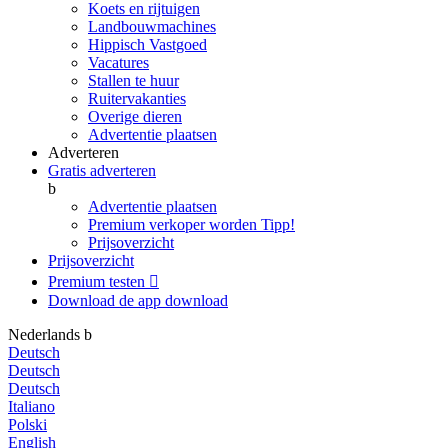
Koets en rijtuigen
Landbouwmachines
Hippisch Vastgoed
Vacatures
Stallen te huur
Ruitervakanties
Overige dieren
Advertentie plaatsen
Adverteren
Gratis adverteren
b
Advertentie plaatsen
Premium verkoper worden
Tipp!
Prijsoverzicht
Prijsoverzicht
Premium testen

Download de app
download
Nederlands
b
Deutsch
Deutsch
Deutsch
Italiano
Polski
English