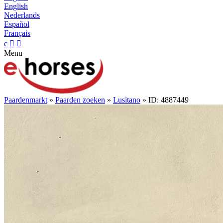
English
Nederlands
Español
Français
c


Menu
Paardenmarkt
»
Paarden zoeken
»
Lusitano
» ID: 4887449