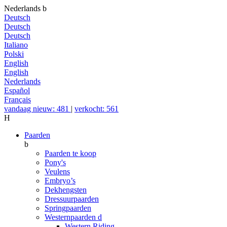
Nederlands
b
Deutsch
Deutsch
Deutsch
Italiano
Polski
English
English
Nederlands
Español
Français
vandaag nieuw: 481
|
verkocht: 561
H
Paarden
b
Paarden te koop
Pony's
Veulens
Embryo’s
Dekhengsten
Dressuurpaarden
Springpaarden
Westernpaarden
d
Western Riding