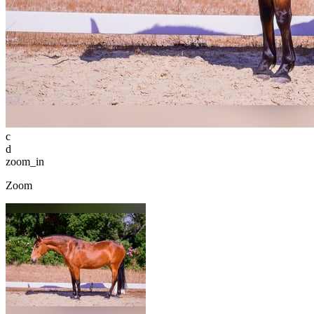
c
d
zoom_in
Zoom