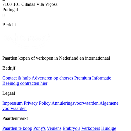
7160-101 Ciladas Vila Viçosa
Portugal
n
Bericht
Paarden kopen of verkopen in Nederland en internationaal
Bedrijf
Contact & hulp
Adverteren op ehorses
Premium Informatie
Beëindig contracten hier
Legaal
Impressum
Privacy Policy
Annuleringsvoorwaarden
Algemene
voorwaarden
Paardenmarkt
Paarden te koop
Pony's
Veulens
Embryo's
Verkopers
Huidige