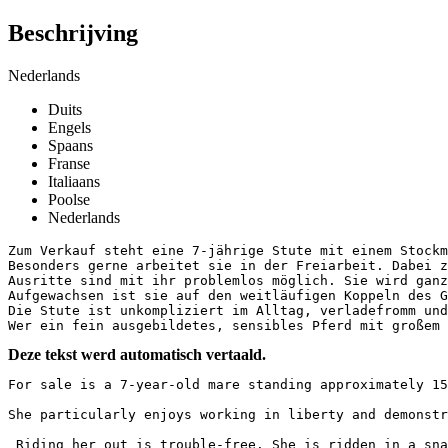
Beschrijving
Nederlands
Duits
Engels
Spaans
Franse
Italiaans
Poolse
Nederlands
Zum Verkauf steht eine 7-jährige Stute mit einem Stockm
Besonders gerne arbeitet sie in der Freiarbeit. Dabei z
Ausritte sind mit ihr problemlos möglich. Sie wird ganz
Aufgewachsen ist sie auf den weitläufigen Koppeln des G
Die Stute ist unkompliziert im Alltag, verladefromm und 
Wer ein fein ausgebildetes, sensibles Pferd mit großem 
Deze tekst werd automatisch vertaald.
For sale is a 7-year-old mare standing approximately 15
She particularly enjoys working in liberty and demonstr
 Riding her out is trouble-free. She is ridden in a sna