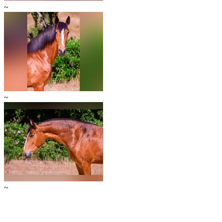
~
~
~