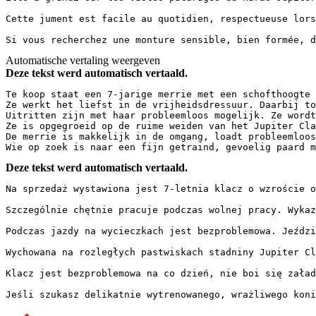
Cette jument est facile au quotidien, respectueuse lors
Si vous recherchez une monture sensible, bien formée, d
Automatische vertaling weergeven
Deze tekst werd automatisch vertaald.
Te koop staat een 7-jarige merrie met een schofthoogte 
Ze werkt het liefst in de vrijheidsdressuur. Daarbij to
Uitritten zijn met haar probleemloos mogelijk. Ze wordt
Ze is opgegroeid op de ruime weiden van het Jupiter Cla
De merrie is makkelijk in de omgang, loadt probleemloos
Wie op zoek is naar een fijn getraind, gevoelig paard m
Deze tekst werd automatisch vertaald.
Na sprzedaż wystawiona jest 7-letnia klacz o wzroście o
Szczególnie chętnie pracuje podczas wolnej pracy. Wykaz
Podczas jazdy na wycieczkach jest bezproblemowa. Jeździ
Wychowana na rozległych pastwiskach stadniny Jupiter Cl
Klacz jest bezproblemowa na co dzień, nie boi się załad
Jeśli szukasz delikatnie wytrenowanego, wrażliwego koni