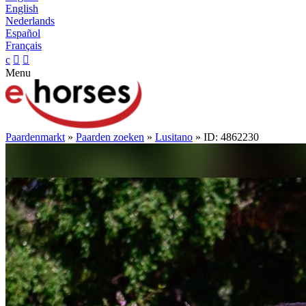
English
Nederlands
Español
Français
c


Menu
Paardenmarkt
»
Paarden zoeken
»
Lusitano
» ID: 4862230