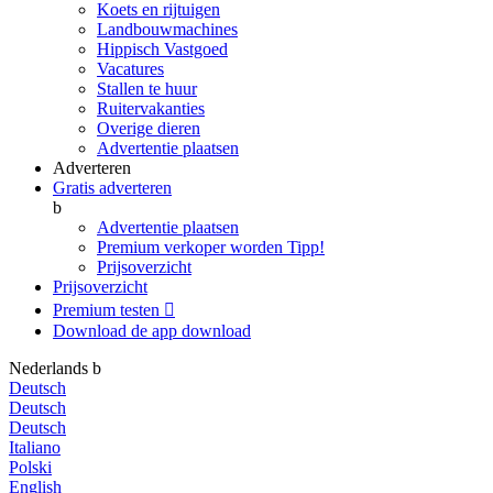
Koets en rijtuigen
Landbouwmachines
Hippisch Vastgoed
Vacatures
Stallen te huur
Ruitervakanties
Overige dieren
Advertentie plaatsen
Adverteren
Gratis adverteren
b
Advertentie plaatsen
Premium verkoper worden
Tipp!
Prijsoverzicht
Prijsoverzicht
Premium testen

Download de app
download
Nederlands
b
Deutsch
Deutsch
Deutsch
Italiano
Polski
English