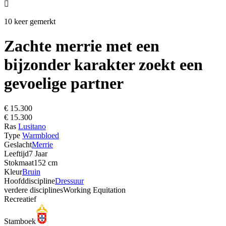

10 keer gemerkt
Zachte merrie met een
bijzonder karakter zoekt een
gevoelige partner
€ 15.300
€ 15.300
Ras
Lusitano
Type
Warmbloed
Geslacht
Merrie
Leeftijd
7 Jaar
Stokmaat
152 cm
Kleur
Bruin
Hoofddiscipline
Dressuur
verdere disciplines
Working Equitation
Recreatief
Stamboek