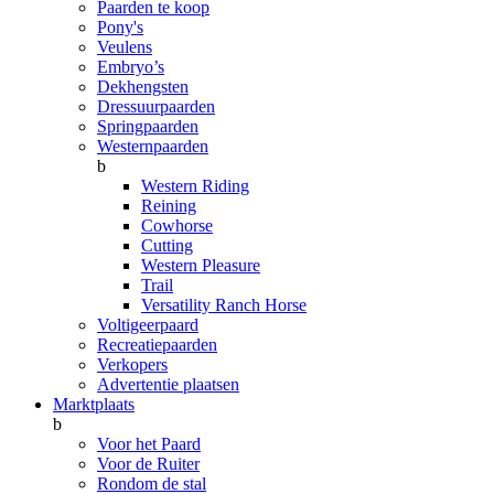
Paarden te koop
Pony's
Veulens
Embryo’s
Dekhengsten
Dressuurpaarden
Springpaarden
Westernpaarden
b
Western Riding
Reining
Cowhorse
Cutting
Western Pleasure
Trail
Versatility Ranch Horse
Voltigeerpaard
Recreatiepaarden
Verkopers
Advertentie plaatsen
Marktplaats
b
Voor het Paard
Voor de Ruiter
Rondom de stal