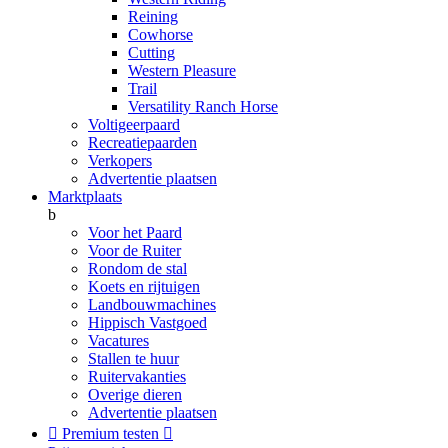
Reining
Cowhorse
Cutting
Western Pleasure
Trail
Versatility Ranch Horse
Voltigeerpaard
Recreatiepaarden
Verkopers
Advertentie plaatsen
Marktplaats
b
Voor het Paard
Voor de Ruiter
Rondom de stal
Koets en rijtuigen
Landbouwmachines
Hippisch Vastgoed
Vacatures
Stallen te huur
Ruitervakanties
Overige dieren
Advertentie plaatsen

Premium testen
