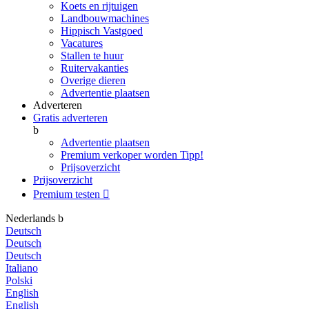
Koets en rijtuigen
Landbouwmachines
Hippisch Vastgoed
Vacatures
Stallen te huur
Ruitervakanties
Overige dieren
Advertentie plaatsen
Adverteren
Gratis adverteren
b
Advertentie plaatsen
Premium verkoper worden
Tipp!
Prijsoverzicht
Prijsoverzicht
Premium testen

Nederlands
b
Deutsch
Deutsch
Deutsch
Italiano
Polski
English
English