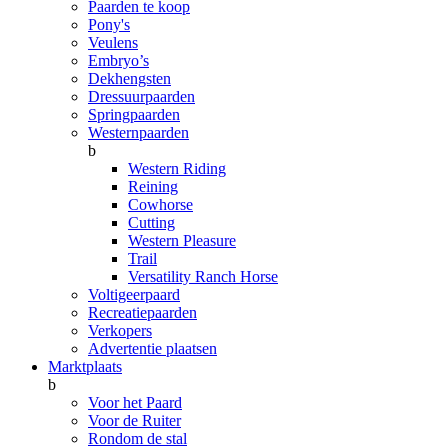
Paarden te koop
Pony's
Veulens
Embryo’s
Dekhengsten
Dressuurpaarden
Springpaarden
Westernpaarden
b
Western Riding
Reining
Cowhorse
Cutting
Western Pleasure
Trail
Versatility Ranch Horse
Voltigeerpaard
Recreatiepaarden
Verkopers
Advertentie plaatsen
Marktplaats
b
Voor het Paard
Voor de Ruiter
Rondom de stal