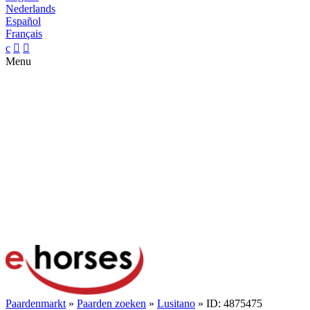
Nederlands
Español
Français
c


Menu
Paardenmarkt
»
Paarden zoeken
»
Lusitano
» ID: 4875475