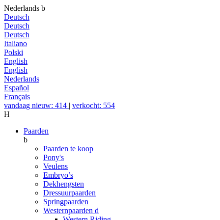
Nederlands
b
Deutsch
Deutsch
Deutsch
Italiano
Polski
English
English
Nederlands
Español
Français
vandaag nieuw: 414
|
verkocht: 554
H
Paarden
b
Paarden te koop
Pony's
Veulens
Embryo’s
Dekhengsten
Dressuurpaarden
Springpaarden
Westernpaarden
d
Western Riding