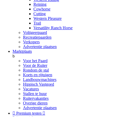
Reining
Cowhorse
Cutting
Western Pleasure
Trail
Versatility Ranch Horse
Voltigeerpaard
Recreatiepaarden
Verkopers
Advertentie plaatsen
Marktplaats
b
Voor het Paard
Voor de Ruiter
Rondom de stal
Koets en rijtuigen
Landbouwmachines
Hippisch Vastgoed
Vacatures
Stallen te huur
Ruitervakanties
Overige dieren
Advertentie plaatsen

Premium testen
