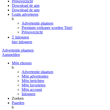
Prijsoverzicht
Download de app
Download de app
Gratis adverteren
b
Advertentie plaatsen
Premium verkoper worden
Tipp!
Prijsoverzicht

Inloggen
hier inloggen
Advertentie plaatsen
Aanmelden
Mijn ehorses
b
Advertentie plaatsen
Mijn advertenties
Mijn berichten
Mijn favorieten
Mijn account
Inloggen
Zoeken
Paarden
b