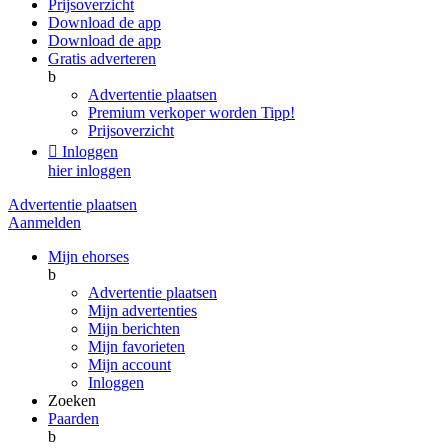
Prijsoverzicht
Download de app
Download de app
Gratis adverteren
b
Advertentie plaatsen
Premium verkoper worden
Tipp!
Prijsoverzicht

Inloggen
hier inloggen
Advertentie plaatsen
Aanmelden
Mijn ehorses
b
Advertentie plaatsen
Mijn advertenties
Mijn berichten
Mijn favorieten
Mijn account
Inloggen
Zoeken
Paarden
b