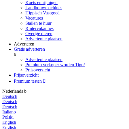
Koets en rijtuigen
Landbouwmachines
Hippisch Vastgoed
Vacatures
Stallen te huur
Ruitervakanties
Overige dieren
Advertentie plaatsen
Adverteren
Gratis adverteren
b
Advertentie plaatsen
Premium verkoper worden
Tipp!
Prijsoverzicht
Prijsoverzicht
Premium testen

Nederlands
b
Deutsch
Deutsch
Deutsch
Italiano
Polski
English
English