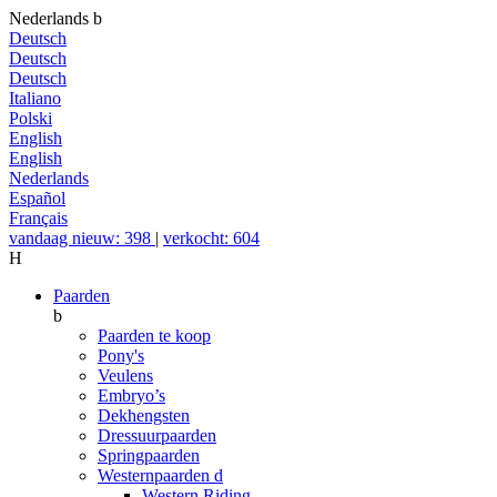
Nederlands
b
Deutsch
Deutsch
Deutsch
Italiano
Polski
English
English
Nederlands
Español
Français
vandaag nieuw: 398
|
verkocht: 604
H
Paarden
b
Paarden te koop
Pony's
Veulens
Embryo’s
Dekhengsten
Dressuurpaarden
Springpaarden
Westernpaarden
d
Western Riding