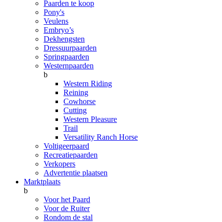
Paarden te koop
Pony's
Veulens
Embryo’s
Dekhengsten
Dressuurpaarden
Springpaarden
Westernpaarden
b
Western Riding
Reining
Cowhorse
Cutting
Western Pleasure
Trail
Versatility Ranch Horse
Voltigeerpaard
Recreatiepaarden
Verkopers
Advertentie plaatsen
Marktplaats
b
Voor het Paard
Voor de Ruiter
Rondom de stal