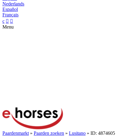
Nederlands
Español
Français
c


Menu
Paardenmarkt
»
Paarden zoeken
»
Lusitano
» ID: 4874605