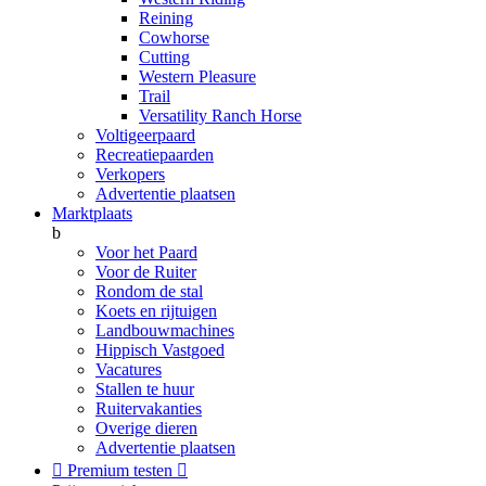
Reining
Cowhorse
Cutting
Western Pleasure
Trail
Versatility Ranch Horse
Voltigeerpaard
Recreatiepaarden
Verkopers
Advertentie plaatsen
Marktplaats
b
Voor het Paard
Voor de Ruiter
Rondom de stal
Koets en rijtuigen
Landbouwmachines
Hippisch Vastgoed
Vacatures
Stallen te huur
Ruitervakanties
Overige dieren
Advertentie plaatsen

Premium testen
