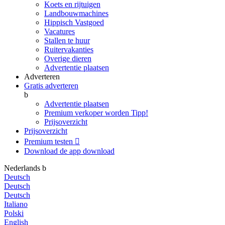
Koets en rijtuigen
Landbouwmachines
Hippisch Vastgoed
Vacatures
Stallen te huur
Ruitervakanties
Overige dieren
Advertentie plaatsen
Adverteren
Gratis adverteren
b
Advertentie plaatsen
Premium verkoper worden
Tipp!
Prijsoverzicht
Prijsoverzicht
Premium testen

Download de app
download
Nederlands
b
Deutsch
Deutsch
Deutsch
Italiano
Polski
English