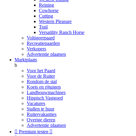
Reining
Cowhorse
Cutting
Western Pleasure
Trail
Versatility Ranch Horse
Voltigeerpaard
Recreatiepaarden
Verkopers
Advertentie plaatsen
Marktplaats
b
Voor het Paard
Voor de Ruiter
Rondom de stal
Koets en rijtuigen
Landbouwmachines
Hippisch Vastgoed
Vacatures
Stallen te huur
Ruitervakanties
Overige dieren
Advertentie plaatsen

Premium testen
