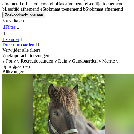
afnemend
e
Ras toenemend
b
Ras afnemend
e
Leeftijd toenemend
b
Leeftijd afnemend
e
Stokmaat toenemend
b
Stokmaat afnemend
Zoekopdracht opslaan
5 resultaten

Filter


IJslander
H
Dressuurpaarden
H
Verwijder alle filters
Zoekopdracht toevoegen:
y
Pony
y
Recreatiepaarden
y
Ruin
y
Gangpaarden
y
Merrie
y
Springpaarden
Blikvangers