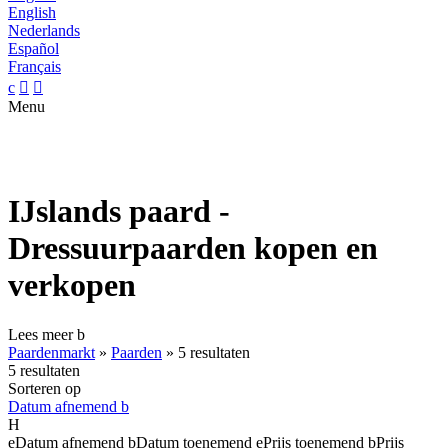
English
Nederlands
Español
Français
c


Menu
IJslands paard -
Dressuurpaarden kopen en
verkopen
Lees meer
b
Paardenmarkt
»
Paarden
»
5 resultaten
5 resultaten
Sorteren op
Datum afnemend
b
H
e
Datum afnemend
b
Datum toenemend
e
Prijs toenemend
b
Prijs