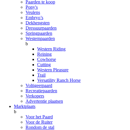
Paarden te koop
Pony's
Veulens
Embryo’s
Dekhengsten
Dressuurpaarden
Springpaarden
Westernpaarden
b
Western Riding
Reining
Cowhorse
Cutting
Western Pleasure
Trail
Versatility Ranch Horse
Voltigeerpaard
Recreatiepaarden
Verkopers
Advertentie plaatsen
Marktplaats
b
Voor het Paard
Voor de Ruiter
Rondom de stal