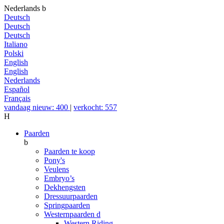
Nederlands
b
Deutsch
Deutsch
Deutsch
Italiano
Polski
English
English
Nederlands
Español
Français
vandaag nieuw: 400
|
verkocht: 557
H
Paarden
b
Paarden te koop
Pony's
Veulens
Embryo’s
Dekhengsten
Dressuurpaarden
Springpaarden
Westernpaarden
d
Western Riding