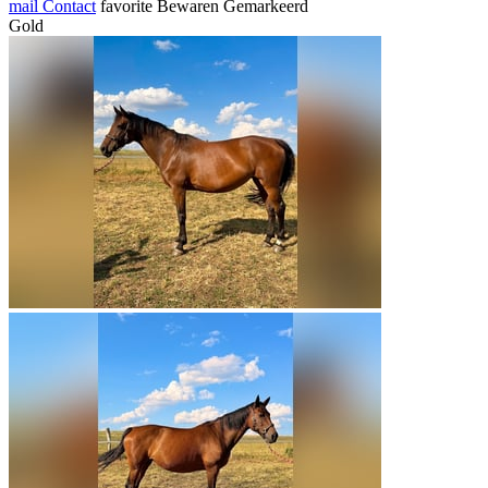
mail
Contact
favorite
Bewaren
Gemarkeerd
Gold