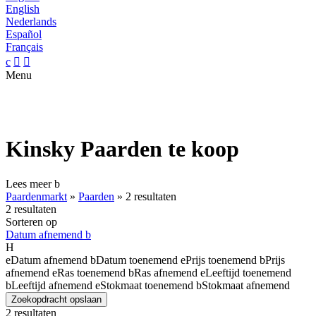
English
Nederlands
Español
Français
c


Menu
Kinsky Paarden te koop
Lees meer
b
Paardenmarkt
»
Paarden
»
2 resultaten
2 resultaten
Sorteren op
Datum afnemend
b
H
e
Datum afnemend
b
Datum toenemend
e
Prijs toenemend
b
Prijs
afnemend
e
Ras toenemend
b
Ras afnemend
e
Leeftijd toenemend
b
Leeftijd afnemend
e
Stokmaat toenemend
b
Stokmaat afnemend
Zoekopdracht opslaan
2 resultaten