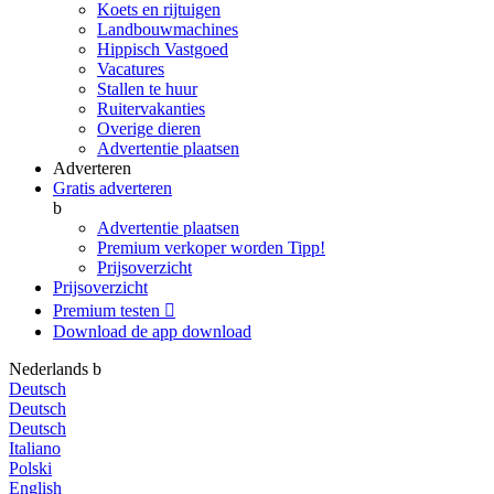
Koets en rijtuigen
Landbouwmachines
Hippisch Vastgoed
Vacatures
Stallen te huur
Ruitervakanties
Overige dieren
Advertentie plaatsen
Adverteren
Gratis adverteren
b
Advertentie plaatsen
Premium verkoper worden
Tipp!
Prijsoverzicht
Prijsoverzicht
Premium testen

Download de app
download
Nederlands
b
Deutsch
Deutsch
Deutsch
Italiano
Polski
English