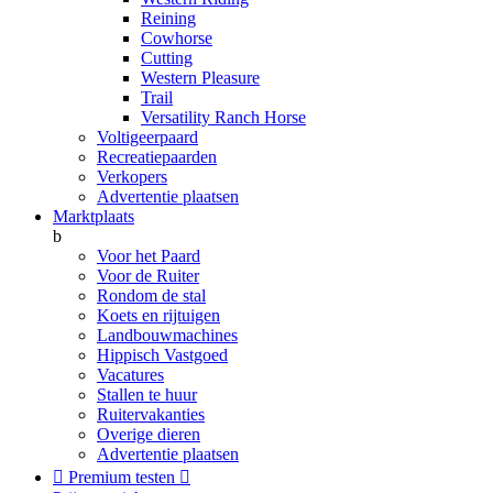
Reining
Cowhorse
Cutting
Western Pleasure
Trail
Versatility Ranch Horse
Voltigeerpaard
Recreatiepaarden
Verkopers
Advertentie plaatsen
Marktplaats
b
Voor het Paard
Voor de Ruiter
Rondom de stal
Koets en rijtuigen
Landbouwmachines
Hippisch Vastgoed
Vacatures
Stallen te huur
Ruitervakanties
Overige dieren
Advertentie plaatsen

Premium testen
