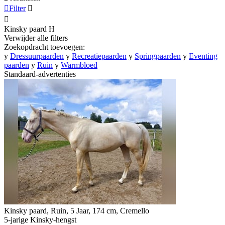

Filter


Kinsky paard
H
Verwijder alle filters
Zoekopdracht toevoegen:
y
Dressuurpaarden
y
Recreatiepaarden
y
Springpaarden
y
Eventing
paarden
y
Ruin
y
Warmbloed
Standaard-advertenties
Kinsky paard, Ruin, 5 Jaar, 174 cm, Cremello
5-jarige Kinsky-hengst