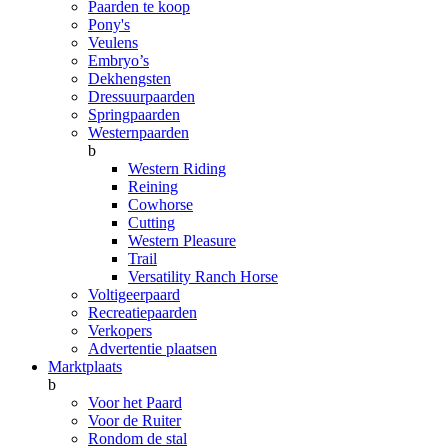
Paarden te koop
Pony's
Veulens
Embryo’s
Dekhengsten
Dressuurpaarden
Springpaarden
Westernpaarden
b
Western Riding
Reining
Cowhorse
Cutting
Western Pleasure
Trail
Versatility Ranch Horse
Voltigeerpaard
Recreatiepaarden
Verkopers
Advertentie plaatsen
Marktplaats
b
Voor het Paard
Voor de Ruiter
Rondom de stal