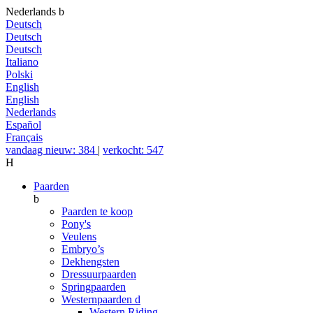
Nederlands
b
Deutsch
Deutsch
Deutsch
Italiano
Polski
English
English
Nederlands
Español
Français
vandaag nieuw: 384
|
verkocht: 547
H
Paarden
b
Paarden te koop
Pony's
Veulens
Embryo’s
Dekhengsten
Dressuurpaarden
Springpaarden
Westernpaarden
d
Western Riding