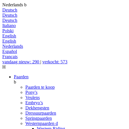
Nederlands
b
Deutsch
Deutsch
Deutsch
Italiano
Polski
English
English
Nederlands
Español
Français
vandaag nieuw: 290
|
verkocht: 573
H
Paarden
b
Paarden te koop
Pony's
Veulens
Embryo’s
Dekhengsten
Dressuurpaarden
Springpaarden
Westernpaarden
d
Western Riding