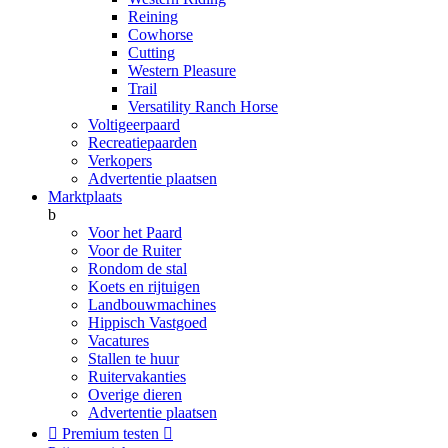
Reining
Cowhorse
Cutting
Western Pleasure
Trail
Versatility Ranch Horse
Voltigeerpaard
Recreatiepaarden
Verkopers
Advertentie plaatsen
Marktplaats
b
Voor het Paard
Voor de Ruiter
Rondom de stal
Koets en rijtuigen
Landbouwmachines
Hippisch Vastgoed
Vacatures
Stallen te huur
Ruitervakanties
Overige dieren
Advertentie plaatsen

Premium testen
