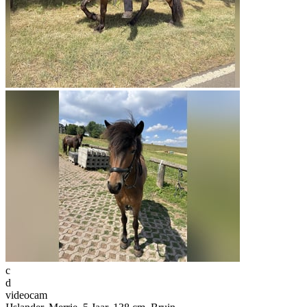
c
d
videocam