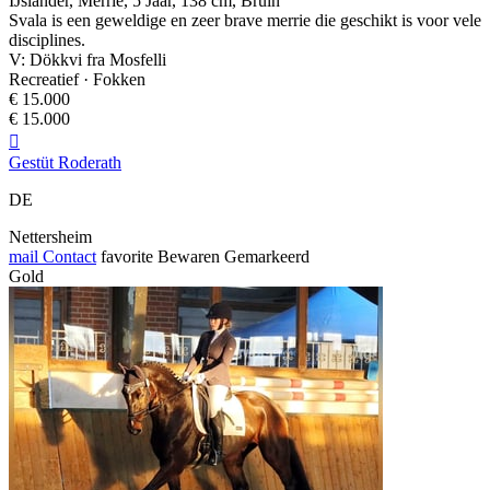
IJslander, Merrie, 5 Jaar, 138 cm, Bruin
Svala is een geweldige en zeer brave merrie die geschikt is voor vele
disciplines.
V: Dökkvi fra Mosfelli
Recreatief · Fokken
€ 15.000
€ 15.000

Gestüt Roderath
DE
Nettersheim
mail
Contact
favorite
Bewaren
Gemarkeerd
Gold