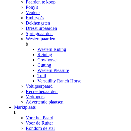
Paarden te koop
Pony's
Veulens
Embryo’s
Dekhengsten
Dressuurpaarden
Springpaarden
Westernpaarden
b
Western Riding
Reining
Cowhorse
Cutting
Western Pleasure
Trail
Versatility Ranch Horse
Voltigeerpaard
Recreatiepaarden
Verkopers
Advertentie plaatsen
Marktplaats
b
Voor het Paard
Voor de Ruiter
Rondom de stal