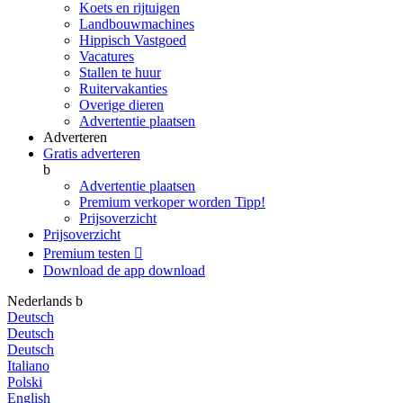
Koets en rijtuigen
Landbouwmachines
Hippisch Vastgoed
Vacatures
Stallen te huur
Ruitervakanties
Overige dieren
Advertentie plaatsen
Adverteren
Gratis adverteren
b
Advertentie plaatsen
Premium verkoper worden
Tipp!
Prijsoverzicht
Prijsoverzicht
Premium testen

Download de app
download
Nederlands
b
Deutsch
Deutsch
Deutsch
Italiano
Polski
English