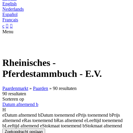
English
Nederlands
Español
Français
c


Menu
Rheinisches -
Pferdestammbuch - E.V.
Paardenmarkt
»
Paarden
»
90 resultaten
90 resultaten
Sorteren op
Datum afnemend
b
H
e
Datum afnemend
b
Datum toenemend
e
Prijs toenemend
b
Prijs
afnemend
e
Ras toenemend
b
Ras afnemend
e
Leeftijd toenemend
b
Leeftijd afnemend
e
Stokmaat toenemend
b
Stokmaat afnemend
Zoekopdracht opslaan