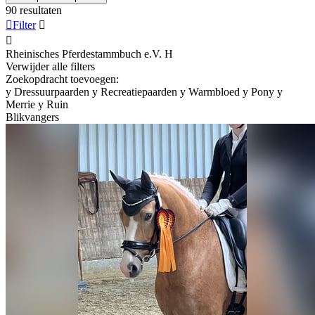
90 resultaten

Filter


Rheinisches Pferdestammbuch e.V.
H
Verwijder alle filters
Zoekopdracht toevoegen:
y
Dressuurpaarden
y
Recreatiepaarden
y
Warmbloed
y
Pony
y
Merrie
y
Ruin
Blikvangers