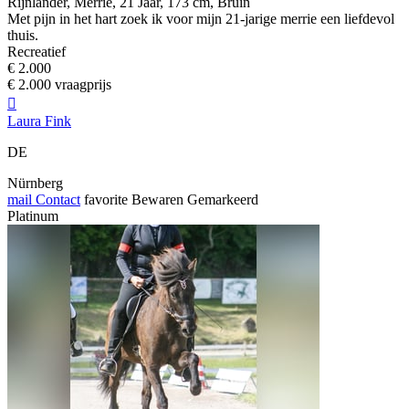
Rijnlander, Merrie, 21 Jaar, 173 cm, Bruin
Met pijn in het hart zoek ik voor mijn 21-jarige merrie een liefdevol
thuis.
Recreatief
€ 2.000
€ 2.000 vraagprijs

Laura Fink
DE
Nürnberg
mail
Contact
favorite
Bewaren
Gemarkeerd
Platinum