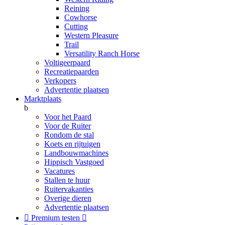
Reining
Cowhorse
Cutting
Western Pleasure
Trail
Versatility Ranch Horse
Voltigeerpaard
Recreatiepaarden
Verkopers
Advertentie plaatsen
Marktplaats
b
Voor het Paard
Voor de Ruiter
Rondom de stal
Koets en rijtuigen
Landbouwmachines
Hippisch Vastgoed
Vacatures
Stallen te huur
Ruitervakanties
Overige dieren
Advertentie plaatsen

Premium testen
