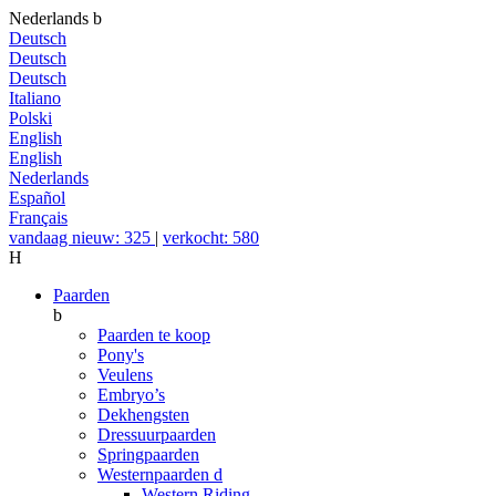
Nederlands
b
Deutsch
Deutsch
Deutsch
Italiano
Polski
English
English
Nederlands
Español
Français
vandaag nieuw: 325
|
verkocht: 580
H
Paarden
b
Paarden te koop
Pony's
Veulens
Embryo’s
Dekhengsten
Dressuurpaarden
Springpaarden
Westernpaarden
d
Western Riding