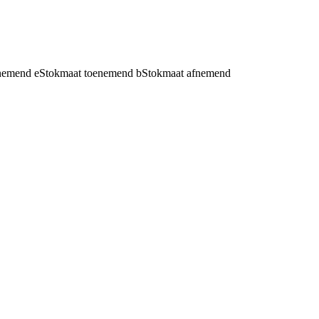
fnemend
e
Stokmaat toenemend
b
Stokmaat afnemend