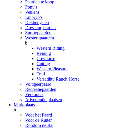
Paarden te koop
Pony's
Veulens
Embryo’s
Dekhengsten
Dressuurpaarden
Springpaarden
Westernpaarden
b
Western Riding
Reining
Cowhorse
Cutting
Western Pleasure
Trail
Versatility Ranch Horse
Voltigeerpaard
Recreatiepaarden
Verkopers
Advertentie plaatsen
Marktplaats
b
Voor het Paard
Voor de Ruiter
Rondom de stal