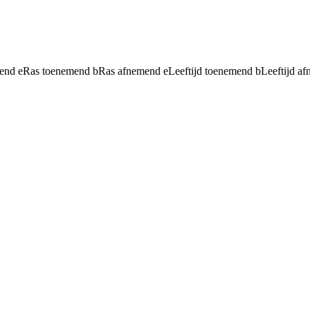
mend
e
Ras toenemend
b
Ras afnemend
e
Leeftijd toenemend
b
Leeftijd a