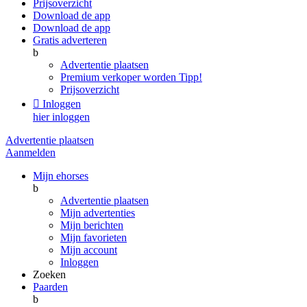
Prijsoverzicht
Download de app
Download de app
Gratis adverteren
b
Advertentie plaatsen
Premium verkoper worden
Tipp!
Prijsoverzicht

Inloggen
hier inloggen
Advertentie plaatsen
Aanmelden
Mijn ehorses
b
Advertentie plaatsen
Mijn advertenties
Mijn berichten
Mijn favorieten
Mijn account
Inloggen
Zoeken
Paarden
b