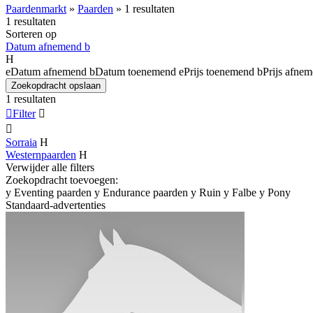
Paardenmarkt
»
Paarden
»
1 resultaten
1 resultaten
Sorteren op
Datum afnemend
b
H
e
Datum afnemend
b
Datum toenemend
e
Prijs toenemend
b
Prijs afne
Zoekopdracht opslaan
1 resultaten

Filter


Sorraia
H
Westernpaarden
H
Verwijder alle filters
Zoekopdracht toevoegen:
y
Eventing paarden
y
Endurance paarden
y
Ruin
y
Falbe
y
Pony
Standaard-advertenties