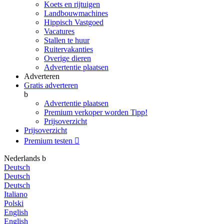
Koets en rijtuigen
Landbouwmachines
Hippisch Vastgoed
Vacatures
Stallen te huur
Ruitervakanties
Overige dieren
Advertentie plaatsen
Adverteren
Gratis adverteren
b
Advertentie plaatsen
Premium verkoper worden
Tipp!
Prijsoverzicht
Prijsoverzicht
Premium testen

Nederlands
b
Deutsch
Deutsch
Deutsch
Italiano
Polski
English
English