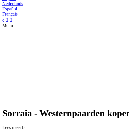
Nederlands
Español
Français
c


Menu
Sorraia - Westernpaarden kope
Lees meer
b