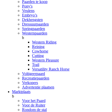
Paarden te koop
Pony's
Veulens
Embryo’s
Dekhengsten
Dressuurpaarden
Springpaarden
Westernpaarden
b
Western Riding
Reining
Cowhorse
Cutting
Western Pleasure
Trail
Versatility Ranch Horse
Voltigeerpaard
Recreatiepaarden
Verkopers
Advertentie plaatsen
Marktplaats
b
Voor het Paard
Voor de Ruiter
Rondom de stal