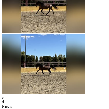
c
d
Nieuw