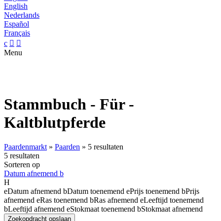
English
Nederlands
Español
Français
c


Menu
Stammbuch - Für -
Kaltblutpferde
Paardenmarkt
»
Paarden
»
5 resultaten
5 resultaten
Sorteren op
Datum afnemend
b
H
e
Datum afnemend
b
Datum toenemend
e
Prijs toenemend
b
Prijs
afnemend
e
Ras toenemend
b
Ras afnemend
e
Leeftijd toenemend
b
Leeftijd afnemend
e
Stokmaat toenemend
b
Stokmaat afnemend
Zoekopdracht opslaan