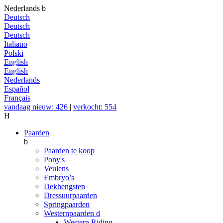
Nederlands
b
Deutsch
Deutsch
Deutsch
Italiano
Polski
English
English
Nederlands
Español
Français
vandaag nieuw: 426
|
verkocht: 554
H
Paarden
b
Paarden te koop
Pony's
Veulens
Embryo’s
Dekhengsten
Dressuurpaarden
Springpaarden
Westernpaarden
d
Western Riding