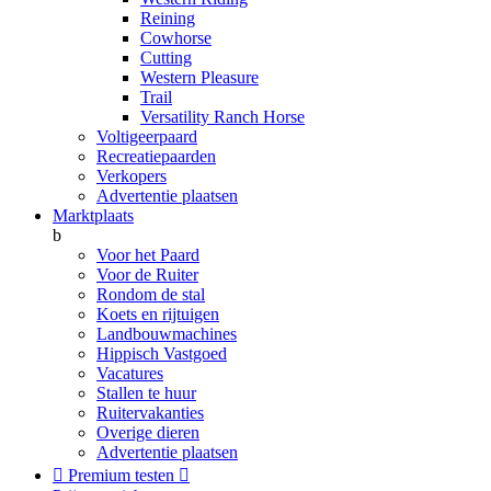
Reining
Cowhorse
Cutting
Western Pleasure
Trail
Versatility Ranch Horse
Voltigeerpaard
Recreatiepaarden
Verkopers
Advertentie plaatsen
Marktplaats
b
Voor het Paard
Voor de Ruiter
Rondom de stal
Koets en rijtuigen
Landbouwmachines
Hippisch Vastgoed
Vacatures
Stallen te huur
Ruitervakanties
Overige dieren
Advertentie plaatsen

Premium testen
