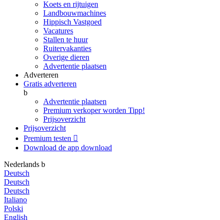
Koets en rijtuigen
Landbouwmachines
Hippisch Vastgoed
Vacatures
Stallen te huur
Ruitervakanties
Overige dieren
Advertentie plaatsen
Adverteren
Gratis adverteren
b
Advertentie plaatsen
Premium verkoper worden
Tipp!
Prijsoverzicht
Prijsoverzicht
Premium testen

Download de app
download
Nederlands
b
Deutsch
Deutsch
Deutsch
Italiano
Polski
English