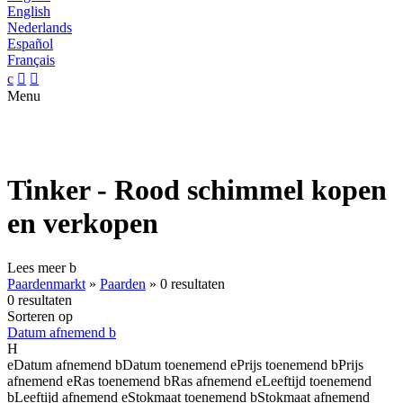
English
Nederlands
Español
Français
c


Menu
Tinker - Rood schimmel kopen
en verkopen
Lees meer
b
Paardenmarkt
»
Paarden
»
0 resultaten
0 resultaten
Sorteren op
Datum afnemend
b
H
e
Datum afnemend
b
Datum toenemend
e
Prijs toenemend
b
Prijs
afnemend
e
Ras toenemend
b
Ras afnemend
e
Leeftijd toenemend
b
Leeftijd afnemend
e
Stokmaat toenemend
b
Stokmaat afnemend