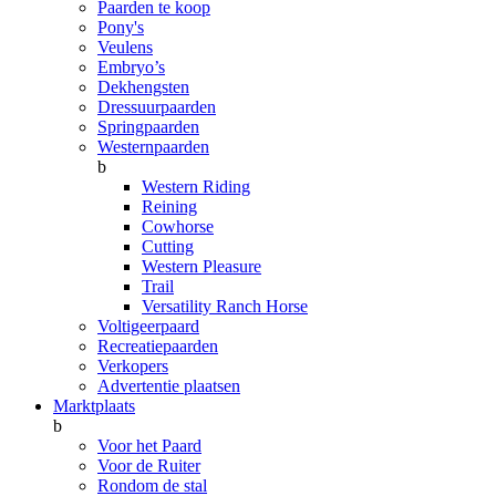
Paarden te koop
Pony's
Veulens
Embryo’s
Dekhengsten
Dressuurpaarden
Springpaarden
Westernpaarden
b
Western Riding
Reining
Cowhorse
Cutting
Western Pleasure
Trail
Versatility Ranch Horse
Voltigeerpaard
Recreatiepaarden
Verkopers
Advertentie plaatsen
Marktplaats
b
Voor het Paard
Voor de Ruiter
Rondom de stal