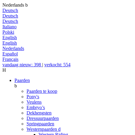
Nederlands
b
Deutsch
Deutsch
Deutsch
Italiano
Polski
English
English
Nederlands
Español
Français
vandaag nieuw: 398
|
verkocht: 554
H
Paarden
b
Paarden te koop
Pony's
Veulens
Embryo’s
Dekhengsten
Dressuurpaarden
Springpaarden
Westernpaarden
d
Western Riding