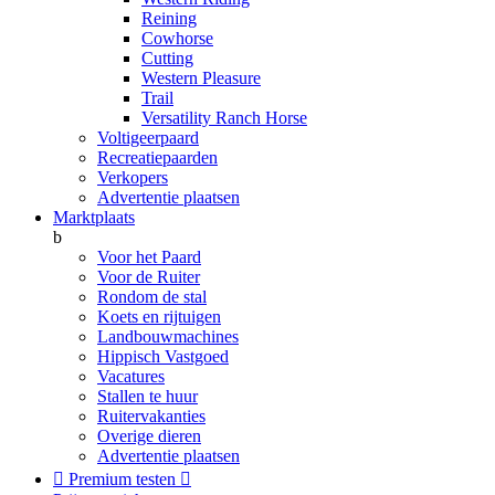
Reining
Cowhorse
Cutting
Western Pleasure
Trail
Versatility Ranch Horse
Voltigeerpaard
Recreatiepaarden
Verkopers
Advertentie plaatsen
Marktplaats
b
Voor het Paard
Voor de Ruiter
Rondom de stal
Koets en rijtuigen
Landbouwmachines
Hippisch Vastgoed
Vacatures
Stallen te huur
Ruitervakanties
Overige dieren
Advertentie plaatsen

Premium testen
