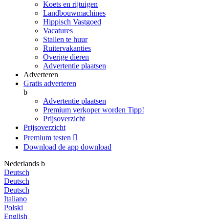
Koets en rijtuigen
Landbouwmachines
Hippisch Vastgoed
Vacatures
Stallen te huur
Ruitervakanties
Overige dieren
Advertentie plaatsen
Adverteren
Gratis adverteren
b
Advertentie plaatsen
Premium verkoper worden
Tipp!
Prijsoverzicht
Prijsoverzicht
Premium testen

Download de app
download
Nederlands
b
Deutsch
Deutsch
Deutsch
Italiano
Polski
English