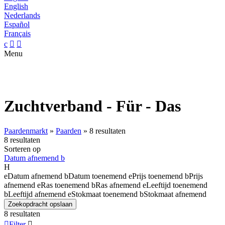
English
Nederlands
Español
Français
c


Menu
Zuchtverband - Für - Das
Paardenmarkt
»
Paarden
»
8 resultaten
8 resultaten
Sorteren op
Datum afnemend
b
H
e
Datum afnemend
b
Datum toenemend
e
Prijs toenemend
b
Prijs
afnemend
e
Ras toenemend
b
Ras afnemend
e
Leeftijd toenemend
b
Leeftijd afnemend
e
Stokmaat toenemend
b
Stokmaat afnemend
Zoekopdracht opslaan
8 resultaten

Filter
