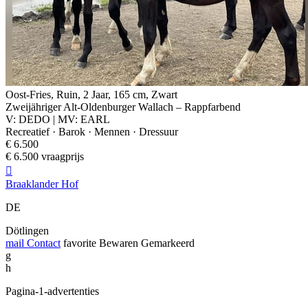
Oost-Fries, Ruin, 2 Jaar, 165 cm, Zwart
Zweijähriger Alt-Oldenburger Wallach – Rappfarbend
V: DEDO | MV: EARL
Recreatief · Barok · Mennen · Dressuur
€ 6.500
€ 6.500 vraagprijs

Braaklander Hof
DE
Dötlingen
mail
Contact
favorite
Bewaren
Gemarkeerd
g
h
Pagina-1-advertenties