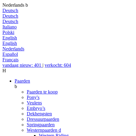
Nederlands
b
Deutsch
Deutsch
Deutsch
Italiano
Polski
English
English
Nederlands
Español
Français
vandaag nieuw: 401
|
verkocht: 604
H
Paarden
b
Paarden te koop
Pony's
Veulens
Embryo’s
Dekhengsten
Dressuurpaarden
Springpaarden
Westernpaarden
d
Western Riding