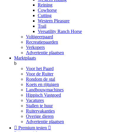
Reining
Cowhorse
Cutting
Western Pleasure
Trail
Versatility Ranch Horse
Voltigeerpaard
Recreatiepaarden
Verkopers
Advertentie plaatsen
Marktplaats
b
Voor het Paard
Voor de Ruiter
Rondom de stal
Koets en rijtuigen
Landbouwmachines
Hippisch Vastgoed
Vacatures
Stallen te huur
Ruitervakanties
Overige dieren
Advertentie plaatsen

Premium testen
