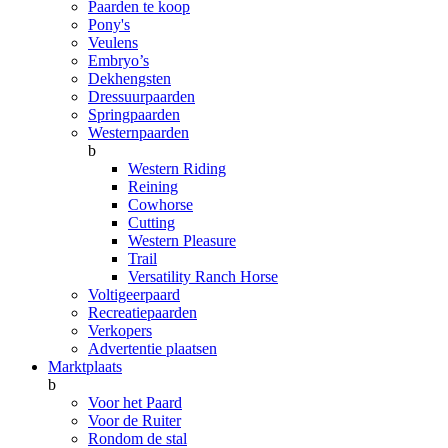
Paarden te koop
Pony's
Veulens
Embryo’s
Dekhengsten
Dressuurpaarden
Springpaarden
Westernpaarden
b
Western Riding
Reining
Cowhorse
Cutting
Western Pleasure
Trail
Versatility Ranch Horse
Voltigeerpaard
Recreatiepaarden
Verkopers
Advertentie plaatsen
Marktplaats
b
Voor het Paard
Voor de Ruiter
Rondom de stal