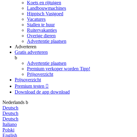
Koets en rijtuigen
Landbouwmachines
Hippisch Vastgoed
Vacatures
Stallen te huur
Ruitervakanties
Overige dieren
Advertentie plaatsen
Adverteren
Gratis adverteren
b
Advertentie plaatsen
Premium verkoper worden
Tipp!
Prijsoverzicht
Prijsoverzicht
Premium testen

Download de app
download
Nederlands
b
Deutsch
Deutsch
Deutsch
Italiano
Polski
English