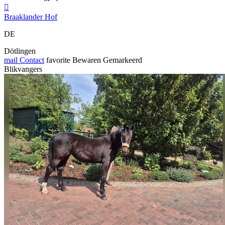

Braaklander Hof
DE
Dötlingen
mail
Contact
favorite
Bewaren
Gemarkeerd
Blikvangers