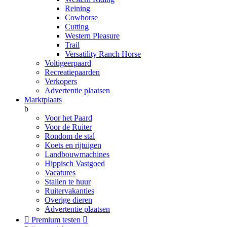
Reining
Cowhorse
Cutting
Western Pleasure
Trail
Versatility Ranch Horse
Voltigeerpaard
Recreatiepaarden
Verkopers
Advertentie plaatsen
Marktplaats
b
Voor het Paard
Voor de Ruiter
Rondom de stal
Koets en rijtuigen
Landbouwmachines
Hippisch Vastgoed
Vacatures
Stallen te huur
Ruitervakanties
Overige dieren
Advertentie plaatsen

Premium testen
