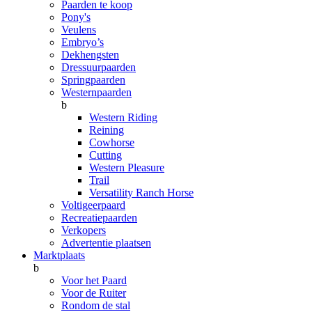
Paarden te koop
Pony's
Veulens
Embryo’s
Dekhengsten
Dressuurpaarden
Springpaarden
Westernpaarden
b
Western Riding
Reining
Cowhorse
Cutting
Western Pleasure
Trail
Versatility Ranch Horse
Voltigeerpaard
Recreatiepaarden
Verkopers
Advertentie plaatsen
Marktplaats
b
Voor het Paard
Voor de Ruiter
Rondom de stal