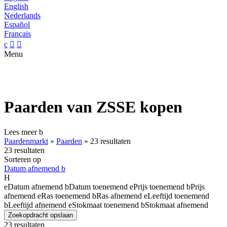
English
Nederlands
Español
Français
c


Menu
Paarden van ZSSE kopen
Lees meer
b
Paardenmarkt
»
Paarden
»
23 resultaten
23 resultaten
Sorteren op
Datum afnemend
b
H
e
Datum afnemend
b
Datum toenemend
e
Prijs toenemend
b
Prijs
afnemend
e
Ras toenemend
b
Ras afnemend
e
Leeftijd toenemend
b
Leeftijd afnemend
e
Stokmaat toenemend
b
Stokmaat afnemend
Zoekopdracht opslaan
23 resultaten