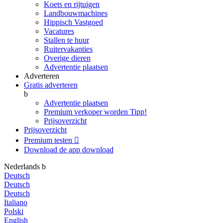
Koets en rijtuigen
Landbouwmachines
Hippisch Vastgoed
Vacatures
Stallen te huur
Ruitervakanties
Overige dieren
Advertentie plaatsen
Adverteren
Gratis adverteren
b
Advertentie plaatsen
Premium verkoper worden
Tipp!
Prijsoverzicht
Prijsoverzicht
Premium testen

Download de app
download
Nederlands
b
Deutsch
Deutsch
Deutsch
Italiano
Polski
English