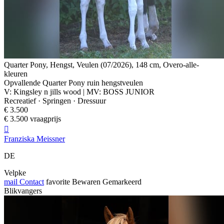
Quarter Pony, Hengst, Veulen (07/2026), 148 cm, Overo-alle-
kleuren
Opvallende Quarter Pony ruin hengstveulen
V: Kingsley n jills wood | MV: BOSS JUNIOR
Recreatief · Springen · Dressuur
€ 3.500
€ 3.500 vraagprijs

Franziska Meissner
DE
Velpke
mail
Contact
favorite
Bewaren
Gemarkeerd
Blikvangers