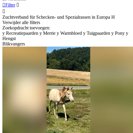

Filter


Zuchtverband für Schecken- und Spezialrassen in Europa
H
Verwijder alle filters
Zoekopdracht toevoegen:
y
Recreatiepaarden
y
Merrie
y
Warmbloed
y
Tuigpaarden
y
Pony
y
Hengst
Blikvangers