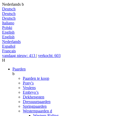
Nederlands
b
Deutsch
Deutsch
Deutsch
Italiano
Polski
English
English
Nederlands
Español
Français
vandaag nieuw: 413
|
verkocht: 603
H
Paarden
b
Paarden te koop
Pony's
Veulens
Embryo’s
Dekhengsten
Dressuurpaarden
Springpaarden
Westernpaarden
d
Western Riding