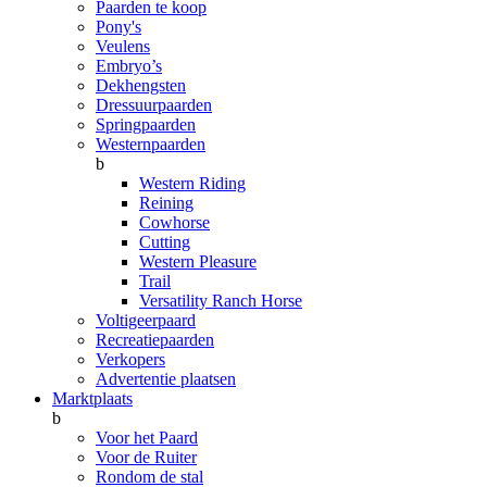
Paarden te koop
Pony's
Veulens
Embryo’s
Dekhengsten
Dressuurpaarden
Springpaarden
Westernpaarden
b
Western Riding
Reining
Cowhorse
Cutting
Western Pleasure
Trail
Versatility Ranch Horse
Voltigeerpaard
Recreatiepaarden
Verkopers
Advertentie plaatsen
Marktplaats
b
Voor het Paard
Voor de Ruiter
Rondom de stal