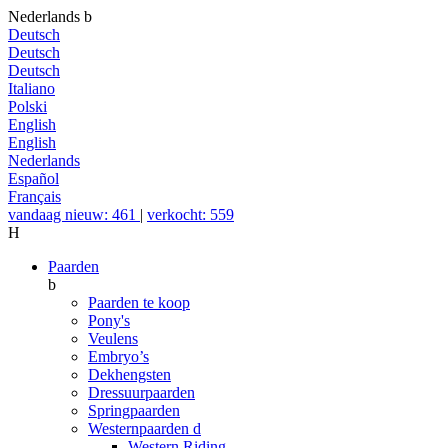
Nederlands
b
Deutsch
Deutsch
Deutsch
Italiano
Polski
English
English
Nederlands
Español
Français
vandaag nieuw: 461
|
verkocht: 559
H
Paarden
b
Paarden te koop
Pony's
Veulens
Embryo’s
Dekhengsten
Dressuurpaarden
Springpaarden
Westernpaarden
d
Western Riding