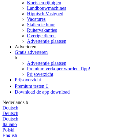
Koets en rijtuigen
Landbouwmachines
Hippisch Vastgoed
Vacatures
Stallen te huur
Ruitervakanties
Overige dieren
Advertentie plaatsen
Adverteren
Gratis adverteren
b
Advertentie plaatsen
Premium verkoper worden
Tipp!
Prijsoverzicht
Prijsoverzicht
Premium testen

Download de app
download
Nederlands
b
Deutsch
Deutsch
Deutsch
Italiano
Polski
English