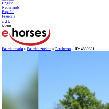
English
Nederlands
Español
Français
c


Menu
Paardenmarkt
»
Paarden zoeken
»
Percheron
» ID: 4880881