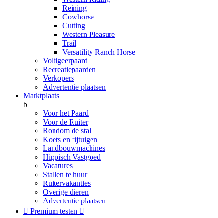
Reining
Cowhorse
Cutting
Western Pleasure
Trail
Versatility Ranch Horse
Voltigeerpaard
Recreatiepaarden
Verkopers
Advertentie plaatsen
Marktplaats
b
Voor het Paard
Voor de Ruiter
Rondom de stal
Koets en rijtuigen
Landbouwmachines
Hippisch Vastgoed
Vacatures
Stallen te huur
Ruitervakanties
Overige dieren
Advertentie plaatsen

Premium testen
