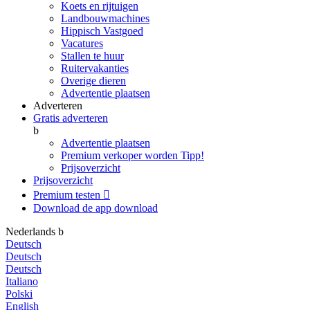
Koets en rijtuigen
Landbouwmachines
Hippisch Vastgoed
Vacatures
Stallen te huur
Ruitervakanties
Overige dieren
Advertentie plaatsen
Adverteren
Gratis adverteren
b
Advertentie plaatsen
Premium verkoper worden
Tipp!
Prijsoverzicht
Prijsoverzicht
Premium testen

Download de app
download
Nederlands
b
Deutsch
Deutsch
Deutsch
Italiano
Polski
English