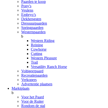
Paarden te koop
Pony's
Veulens
Embryo’s
Dekhengsten
Dressuurpaarden
Springpaarden
Westernpaarden
b
Western Riding
Reining
Cowhorse
Cutting
Western Pleasure
Trail
Versatility Ranch Horse
Voltigeerpaard
Recreatiepaarden
Verkopers
Advertentie plaatsen
Marktplaats
b
Voor het Paard
Voor de Ruiter
Rondom de stal