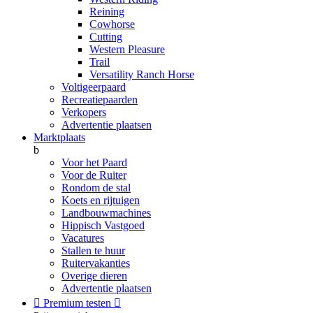
Reining
Cowhorse
Cutting
Western Pleasure
Trail
Versatility Ranch Horse
Voltigeerpaard
Recreatiepaarden
Verkopers
Advertentie plaatsen
Marktplaats
b
Voor het Paard
Voor de Ruiter
Rondom de stal
Koets en rijtuigen
Landbouwmachines
Hippisch Vastgoed
Vacatures
Stallen te huur
Ruitervakanties
Overige dieren
Advertentie plaatsen

Premium testen
