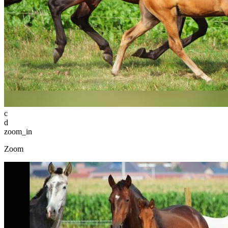
c
d
zoom_in
Zoom