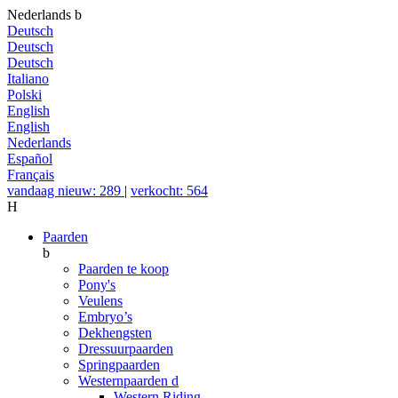
Nederlands
b
Deutsch
Deutsch
Deutsch
Italiano
Polski
English
English
Nederlands
Español
Français
vandaag nieuw: 289
|
verkocht: 564
H
Paarden
b
Paarden te koop
Pony's
Veulens
Embryo’s
Dekhengsten
Dressuurpaarden
Springpaarden
Westernpaarden
d
Western Riding