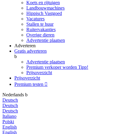
Koets en rijtuigen
Landbouwmachines
Hippisch Vastgoed
Vacatures
Stallen te huur
Ruitervakanties
Overige dieren
Advertentie plaatsen
Adverteren
Gratis adverteren
b
Advertentie plaatsen
Premium verkoper worden
Tipp!
Prijsoverzicht
Prijsoverzicht
Premium testen

Nederlands
b
Deutsch
Deutsch
Deutsch
Italiano
Polski
English
English