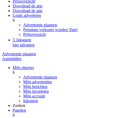
Prijsoverzicht
Download de app
Download de app
Gratis adverteren
b
Advertentie plaatsen
Premium verkoper worden
Tipp!
Prijsoverzicht

Inloggen
hier inloggen
Advertentie plaatsen
Aanmelden
Mijn ehorses
b
Advertentie plaatsen
Mijn advertenties
Mijn berichten
Mijn favorieten
Mijn account
Inloggen
Zoeken
Paarden
b