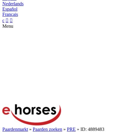
Nederlands
Español
Français
c


Menu
Paardenmarkt
»
Paarden zoeken
»
PRE
» ID: 4889483