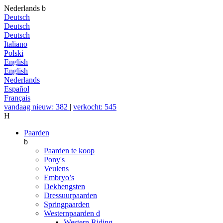
Nederlands
b
Deutsch
Deutsch
Deutsch
Italiano
Polski
English
English
Nederlands
Español
Français
vandaag nieuw: 382
|
verkocht: 545
H
Paarden
b
Paarden te koop
Pony's
Veulens
Embryo’s
Dekhengsten
Dressuurpaarden
Springpaarden
Westernpaarden
d
Western Riding