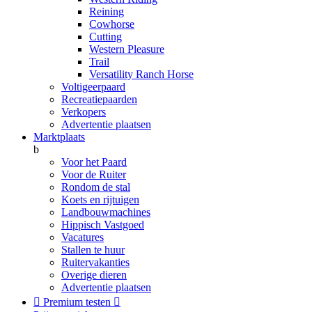
Reining
Cowhorse
Cutting
Western Pleasure
Trail
Versatility Ranch Horse
Voltigeerpaard
Recreatiepaarden
Verkopers
Advertentie plaatsen
Marktplaats
b
Voor het Paard
Voor de Ruiter
Rondom de stal
Koets en rijtuigen
Landbouwmachines
Hippisch Vastgoed
Vacatures
Stallen te huur
Ruitervakanties
Overige dieren
Advertentie plaatsen

Premium testen
