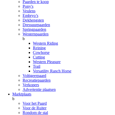
Paarden te koop
Pony's
Veulens
Embryo’s
Dekhengsten
Dressuurpaarden
Springpaarden
Westernpaarden
b
Western Riding
Reining
Cowhorse
Cutting
Western Pleasure
Trail
Versatility Ranch Horse
Voltigeerpaard
Recreatiepaarden
Verkopers
Advertentie plaatsen
Marktplaats
b
Voor het Paard
Voor de Ruiter
Rondom de stal