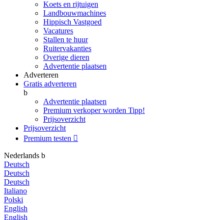
Koets en rijtuigen
Landbouwmachines
Hippisch Vastgoed
Vacatures
Stallen te huur
Ruitervakanties
Overige dieren
Advertentie plaatsen
Adverteren
Gratis adverteren
b
Advertentie plaatsen
Premium verkoper worden
Tipp!
Prijsoverzicht
Prijsoverzicht
Premium testen

Nederlands
b
Deutsch
Deutsch
Deutsch
Italiano
Polski
English
English