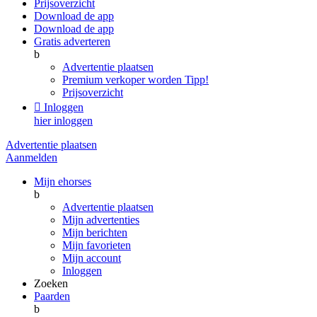
Prijsoverzicht
Download de app
Download de app
Gratis adverteren
b
Advertentie plaatsen
Premium verkoper worden
Tipp!
Prijsoverzicht

Inloggen
hier inloggen
Advertentie plaatsen
Aanmelden
Mijn ehorses
b
Advertentie plaatsen
Mijn advertenties
Mijn berichten
Mijn favorieten
Mijn account
Inloggen
Zoeken
Paarden
b