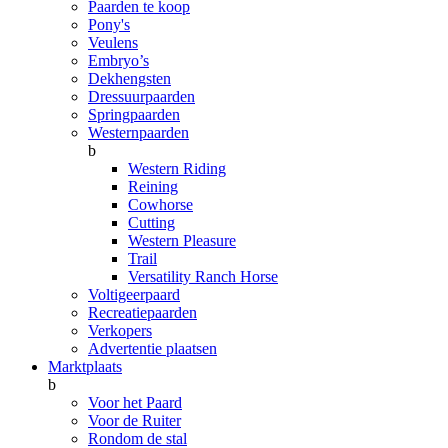
Paarden te koop
Pony's
Veulens
Embryo’s
Dekhengsten
Dressuurpaarden
Springpaarden
Westernpaarden
b
Western Riding
Reining
Cowhorse
Cutting
Western Pleasure
Trail
Versatility Ranch Horse
Voltigeerpaard
Recreatiepaarden
Verkopers
Advertentie plaatsen
Marktplaats
b
Voor het Paard
Voor de Ruiter
Rondom de stal