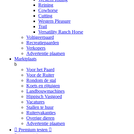
Reining
Cowhorse
Cutting
Western Pleasure
Trail
Versatility Ranch Horse
Voltigeerpaard
Recreatiepaarden
Verkopers
Advertentie plaatsen
Marktplaats
b
Voor het Paard
Voor de Ruiter
Rondom de stal
Koets en rijtuigen
Landbouwmachines
Hippisch Vastgoed
Vacatures
Stallen te huur
Ruitervakanties
Overige dieren
Advertentie plaatsen

Premium testen
