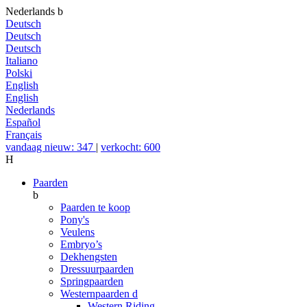
Nederlands
b
Deutsch
Deutsch
Deutsch
Italiano
Polski
English
English
Nederlands
Español
Français
vandaag nieuw: 347
|
verkocht: 600
H
Paarden
b
Paarden te koop
Pony's
Veulens
Embryo’s
Dekhengsten
Dressuurpaarden
Springpaarden
Westernpaarden
d
Western Riding