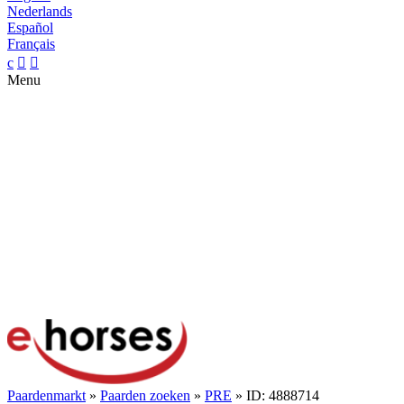
Nederlands
Español
Français
c


Menu
Paardenmarkt
»
Paarden zoeken
»
PRE
» ID: 4888714