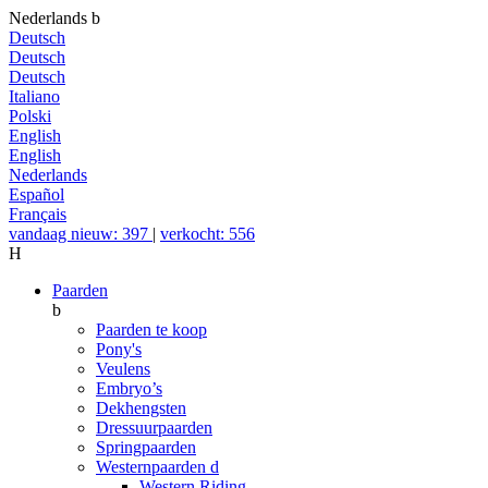
Nederlands
b
Deutsch
Deutsch
Deutsch
Italiano
Polski
English
English
Nederlands
Español
Français
vandaag nieuw: 397
|
verkocht: 556
H
Paarden
b
Paarden te koop
Pony's
Veulens
Embryo’s
Dekhengsten
Dressuurpaarden
Springpaarden
Westernpaarden
d
Western Riding