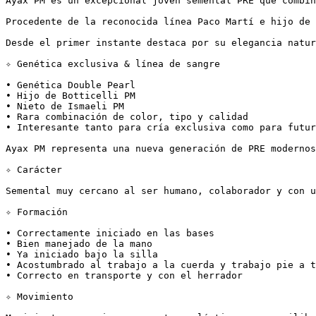
Ayax PM es un excepcional joven semental PRE que combina
Procedente de la reconocida línea Paco Martí e hijo de 
Desde el primer instante destaca por su elegancia natur
✧ Genética exclusiva & línea de sangre

• Genética Double Pearl  

• Hijo de Botticelli PM  

• Nieto de Ismaeli PM  

• Rara combinación de color, tipo y calidad  

• Interesante tanto para cría exclusiva como para futuro 
Ayax PM representa una nueva generación de PRE modernos 
✧ Carácter

Semental muy cercano al ser humano, colaborador y con u
✧ Formación

• Correctamente iniciado en las bases  

• Bien manejado de la mano  

• Ya iniciado bajo la silla  

• Acostumbrado al trabajo a la cuerda y trabajo pie a ti
• Correcto en transporte y con el herrador

✧ Movimiento
