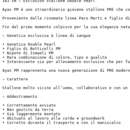
163 cm – Esclusivo stallone Double Pearl

Ayax PM è uno straordinario giovane stallone PRE che com
Proveniente dalla rinomata linea Paco Martí e figlio di
Fin dal primo momento colpisce per la sua eleganza natu
✧ Genetica esclusiva & linea di sangue

• Genetica Double Pearl  

• Figlio di Botticelli PM  

• Nipote di Ismaeli PM  

• Rara combinazione di colore, tipo e qualità  

• Interessante sia per allevamento esclusivo che per futu
Ayax PM rappresenta una nuova generazione di PRE moderni
✧ Carattere

Stallone molto vicino all’uomo, collaborativo e con un 
✧ Addestramento

• Correttamente avviato  

• Ben gestito da terra  

• Già leggermente montato  

• Abituato al lavoro alla corda e groundwork  

• Corretto durante il trasporto e con il maniscalco
