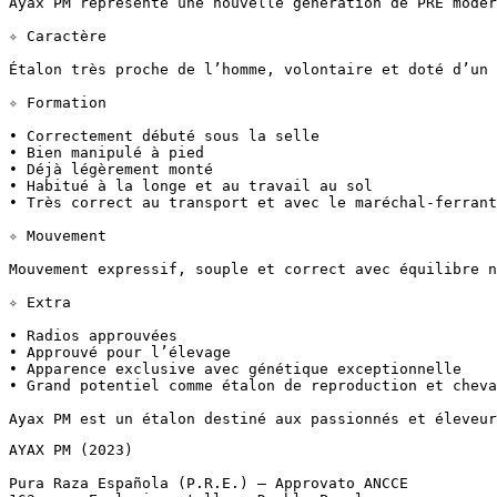
Ayax PM représente une nouvelle génération de PRE modern
✧ Caractère

Étalon très proche de l’homme, volontaire et doté d’un c
✧ Formation

• Correctement débuté sous la selle  

• Bien manipulé à pied  

• Déjà légèrement monté  

• Habitué à la longe et au travail au sol  

• Très correct au transport et avec le maréchal-ferrant

✧ Mouvement

Mouvement expressif, souple et correct avec équilibre na
✧ Extra

• Radios approuvées  

• Approuvé pour l’élevage  

• Apparence exclusive avec génétique exceptionnelle  

• Grand potentiel comme étalon de reproduction et cheval 
Ayax PM est un étalon destiné aux passionnés et éleveur
AYAX PM (2023)

Pura Raza Española (P.R.E.) – Approvato ANCCE  
