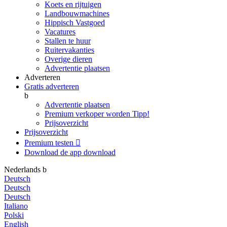
Koets en rijtuigen
Landbouwmachines
Hippisch Vastgoed
Vacatures
Stallen te huur
Ruitervakanties
Overige dieren
Advertentie plaatsen
Adverteren
Gratis adverteren
b
Advertentie plaatsen
Premium verkoper worden
Tipp!
Prijsoverzicht
Prijsoverzicht
Premium testen

Download de app
download
Nederlands
b
Deutsch
Deutsch
Deutsch
Italiano
Polski
English