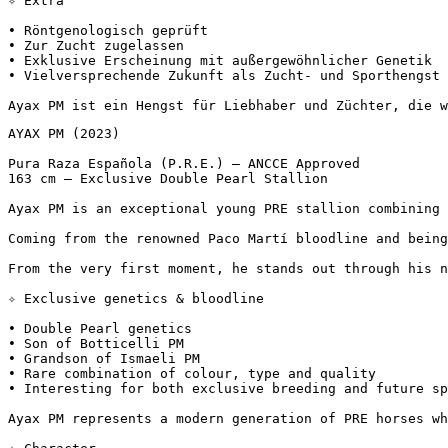
✧ Extra

• Röntgenologisch geprüft  

• Zur Zucht zugelassen  

• Exklusive Erscheinung mit außergewöhnlicher Genetik  

• Vielversprechende Zukunft als Zucht- und Sporthengst

Ayax PM ist ein Hengst für Liebhaber und Züchter, die w
AYAX PM (2023)

Pura Raza Española (P.R.E.) – ANCCE Approved  

163 cm – Exclusive Double Pearl Stallion

Ayax PM is an exceptional young PRE stallion combining r
Coming from the renowned Paco Martí bloodline and being
From the very first moment, he stands out through his n
✧ Exclusive genetics & bloodline

• Double Pearl genetics  

• Son of Botticelli PM  

• Grandson of Ismaeli PM  

• Rare combination of colour, type and quality  

• Interesting for both exclusive breeding and future spor
Ayax PM represents a modern generation of PRE horses whe