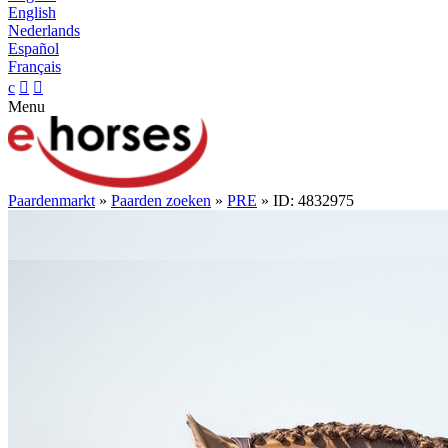
English
Nederlands
Español
Français
c


Menu
Paardenmarkt
»
Paarden zoeken
»
PRE
» ID: 4832975