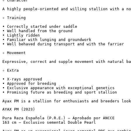
✧ Character

A highly people-oriented and willing stallion with a nob
✧ Training

• Correctly started under saddle  

• Well handled from the ground  

• Lightly ridden  

• Familiar with lunging and groundwork  

• Well behaved during transport and with the farrier

✧ Movement

Expressive, correct and supple movement with natural bal
✧ Extra

• X-rays approved  

• Approved for breeding  

• Exclusive appearance with exceptional genetics  

• Promising future as breeding and sport stallion

Ayax PM is a stallion for enthusiasts and breeders look
AYAX PM (2023)

Pura Raza Española (P.R.E.) – Aprobado por ANCCE  

163 cm – Exclusivo semental Double Pearl
