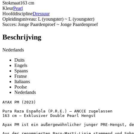
Stokmaat
163 cm
Kleur
Pearl
Hoofddiscipline
Dressuur
Opleidingsniveau: L (youngster) ~ L (youngster)
Succes: Jonge Paardenproef ~ Jonge Paardenproef
Beschrijving
Nederlands
Duits
Engels
Spaans
Franse
Italiaans
Poolse
Nederlands
AYAX PM (2023)

Pura Raza Española (P.R.E.) – ANCCE zugelassen  

163 cm – Exklusiver Double Pearl Hengst

Ayax PM ist ein außergewöhnlicher junger PRE-Hengst, der
Aus der renommierten Paco-Martí-Linie stammend und Sohn