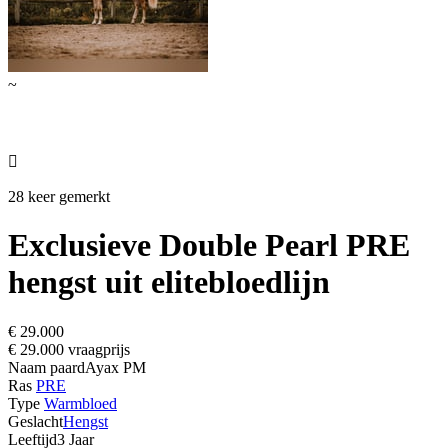
~

28 keer gemerkt
Exclusieve Double Pearl PRE
hengst uit elitebloedlijn
€ 29.000
€ 29.000 vraagprijs
Naam paard
Ayax PM
Ras
PRE
Type
Warmbloed
Geslacht
Hengst
Leeftijd
3 Jaar