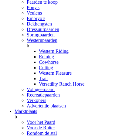
Paarden te koop
Pony's
Veulens
Embryo’s
Dekhengsten
Dressuurpaarden
Springpaarden
Westernpaarden
b
Western Riding
Reining
Cowhorse
Cutting
Western Pleasure
Trail
Versatility Ranch Horse
Voltigeerpaard
Recreatiepaarden
Verkopers
Advertentie plaatsen
Marktplaats
b
Voor het Paard
Voor de Ruiter
Rondom de stal