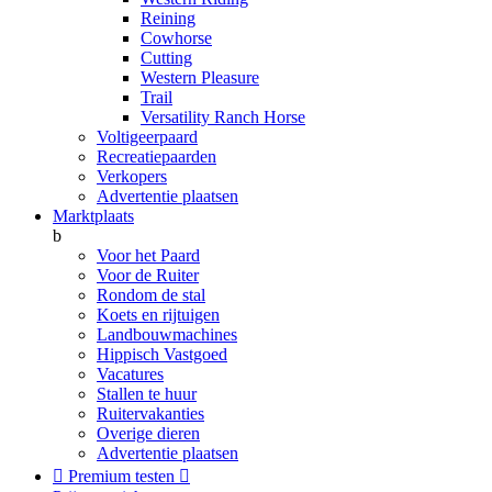
Reining
Cowhorse
Cutting
Western Pleasure
Trail
Versatility Ranch Horse
Voltigeerpaard
Recreatiepaarden
Verkopers
Advertentie plaatsen
Marktplaats
b
Voor het Paard
Voor de Ruiter
Rondom de stal
Koets en rijtuigen
Landbouwmachines
Hippisch Vastgoed
Vacatures
Stallen te huur
Ruitervakanties
Overige dieren
Advertentie plaatsen

Premium testen
