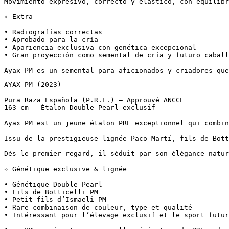
Movimiento expresivo, correcto y elástico, con equilibri
✧ Extra

• Radiografías correctas  

• Aprobado para la cría  

• Apariencia exclusiva con genética excepcional  

• Gran proyección como semental de cría y futuro caballo 
Ayax PM es un semental para aficionados y criadores que
AYAX PM (2023)

Pura Raza Española (P.R.E.) – Approuvé ANCCE  

163 cm – Étalon Double Pearl exclusif

Ayax PM est un jeune étalon PRE exceptionnel qui combine
Issu de la prestigieuse lignée Paco Martí, fils de Bott
Dès le premier regard, il séduit par son élégance natur
✧ Génétique exclusive & lignée

• Génétique Double Pearl  

• Fils de Botticelli PM  

• Petit-fils d’Ismaeli PM  

• Rare combinaison de couleur, type et qualité  

• Intéressant pour l’élevage exclusif et le sport futur
