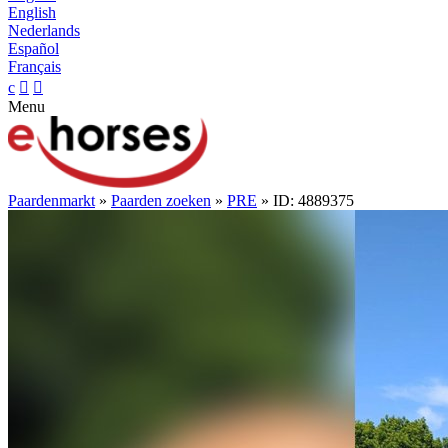
English
Nederlands
Español
Français
c


Menu
Paardenmarkt
»
Paarden zoeken
»
PRE
» ID: 4889375