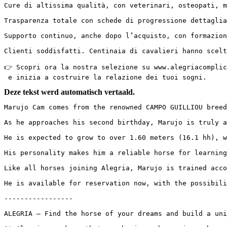
Cure di altissima qualità, con veterinari, osteopati, man
Trasparenza totale con schede di progressione dettagliate
Supporto continuo, anche dopo l’acquisto, con formazioni
Clienti soddisfatti. Centinaia di cavalieri hanno scelto
👉 Scopri ora la nostra selezione su www.alegriacomplici
 e inizia a costruire la relazione dei tuoi sogni.
Deze tekst werd automatisch vertaald.
Marujo Cam comes from the renowned CAMPO GUILLIOU breed
As he approaches his second birthday, Marujo is truly a
He is expected to grow to over 1.60 meters (16.1 hh), wi
His personality makes him a reliable horse for learning
Like all horses joining Alegria, Marujo is trained acco
He is available for reservation now, with the possibili
-----------------

ALEGRIA – Find the horse of your dreams and build a uniq