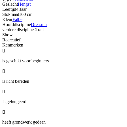
Geslacht
Hengst
Leeftijd
4 Jaar
Stokmaat
160 cm
Kleur
Falbe
Hoofddiscipline
Dressuur
verdere disciplines
Trail
Show
Recreatief
Kenmerken

is geschikt voor beginners

is licht bereden

Is gelongeerd

heeft grondwerk gedaan