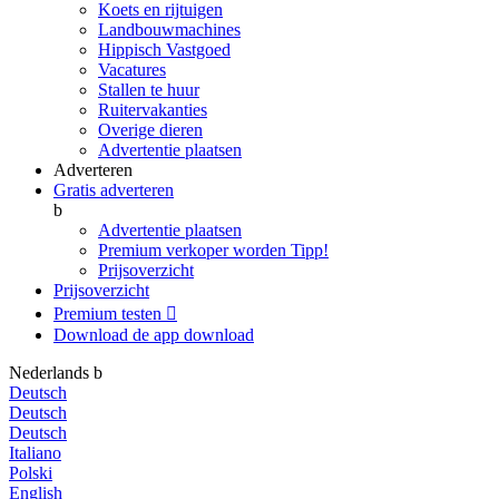
Koets en rijtuigen
Landbouwmachines
Hippisch Vastgoed
Vacatures
Stallen te huur
Ruitervakanties
Overige dieren
Advertentie plaatsen
Adverteren
Gratis adverteren
b
Advertentie plaatsen
Premium verkoper worden
Tipp!
Prijsoverzicht
Prijsoverzicht
Premium testen

Download de app
download
Nederlands
b
Deutsch
Deutsch
Deutsch
Italiano
Polski
English