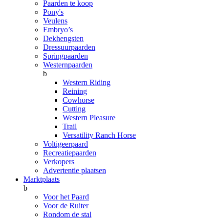
Paarden te koop
Pony's
Veulens
Embryo’s
Dekhengsten
Dressuurpaarden
Springpaarden
Westernpaarden
b
Western Riding
Reining
Cowhorse
Cutting
Western Pleasure
Trail
Versatility Ranch Horse
Voltigeerpaard
Recreatiepaarden
Verkopers
Advertentie plaatsen
Marktplaats
b
Voor het Paard
Voor de Ruiter
Rondom de stal