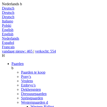
Nederlands
b
Deutsch
Deutsch
Deutsch
Italiano
Polski
English
English
Nederlands
Español
Français
vandaag nieuw: 465
|
verkocht: 554
H
Paarden
b
Paarden te koop
Pony's
Veulens
Embryo’s
Dekhengsten
Dressuurpaarden
Springpaarden
Westernpaarden
d
Western Riding