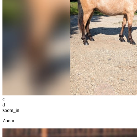
c
d
zoom_in
Zoom