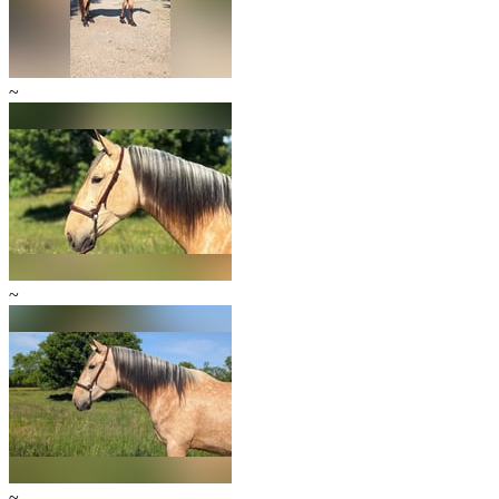
~
~
~