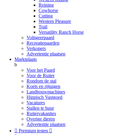
Reining
Cowhorse
Cutting
Western Pleasure
Trail
Versatility Ranch Horse
Voltigeerpaard
Recreatiepaarden
Verkopers
Advertentie plaatsen
Marktplaats
b
Voor het Paard
Voor de Ruiter
Rondom de stal
Koets en rijtuigen
Landbouwmachines
Hippisch Vastgoed
Vacatures
Stallen te huur
Ruitervakanties
Overige dieren
Advertentie plaatsen

Premium testen
