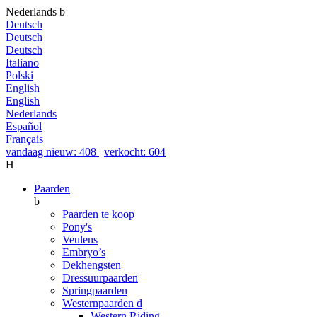
Nederlands
b
Deutsch
Deutsch
Deutsch
Italiano
Polski
English
English
Nederlands
Español
Français
vandaag nieuw: 408
|
verkocht: 604
H
Paarden
b
Paarden te koop
Pony's
Veulens
Embryo’s
Dekhengsten
Dressuurpaarden
Springpaarden
Westernpaarden
d
Western Riding