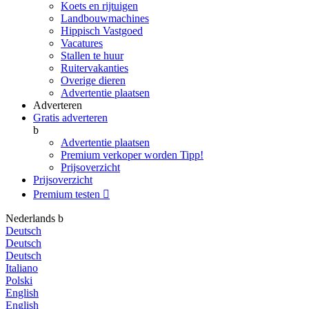
Koets en rijtuigen
Landbouwmachines
Hippisch Vastgoed
Vacatures
Stallen te huur
Ruitervakanties
Overige dieren
Advertentie plaatsen
Adverteren
Gratis adverteren
b
Advertentie plaatsen
Premium verkoper worden
Tipp!
Prijsoverzicht
Prijsoverzicht
Premium testen

Nederlands
b
Deutsch
Deutsch
Deutsch
Italiano
Polski
English
English