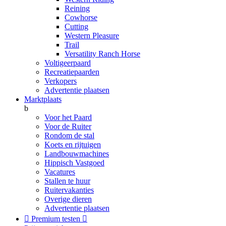
Reining
Cowhorse
Cutting
Western Pleasure
Trail
Versatility Ranch Horse
Voltigeerpaard
Recreatiepaarden
Verkopers
Advertentie plaatsen
Marktplaats
b
Voor het Paard
Voor de Ruiter
Rondom de stal
Koets en rijtuigen
Landbouwmachines
Hippisch Vastgoed
Vacatures
Stallen te huur
Ruitervakanties
Overige dieren
Advertentie plaatsen

Premium testen
