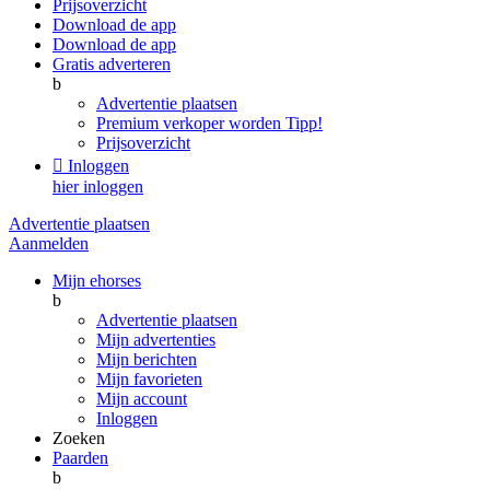
Prijsoverzicht
Download de app
Download de app
Gratis adverteren
b
Advertentie plaatsen
Premium verkoper worden
Tipp!
Prijsoverzicht

Inloggen
hier inloggen
Advertentie plaatsen
Aanmelden
Mijn ehorses
b
Advertentie plaatsen
Mijn advertenties
Mijn berichten
Mijn favorieten
Mijn account
Inloggen
Zoeken
Paarden
b