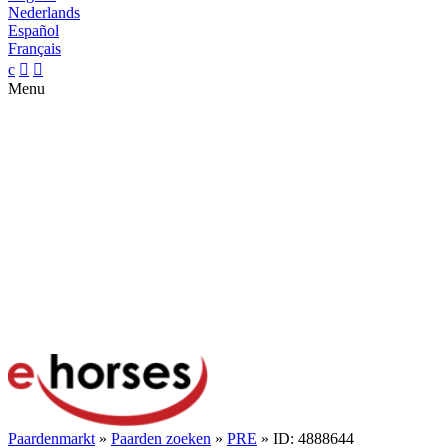
Nederlands
Español
Français
c


Menu
Paardenmarkt
»
Paarden zoeken
»
PRE
» ID: 4888644