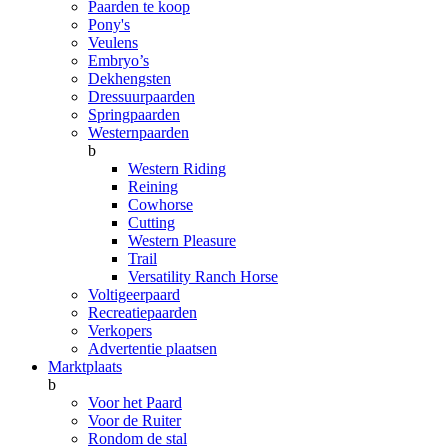
Paarden te koop
Pony's
Veulens
Embryo’s
Dekhengsten
Dressuurpaarden
Springpaarden
Westernpaarden
b
Western Riding
Reining
Cowhorse
Cutting
Western Pleasure
Trail
Versatility Ranch Horse
Voltigeerpaard
Recreatiepaarden
Verkopers
Advertentie plaatsen
Marktplaats
b
Voor het Paard
Voor de Ruiter
Rondom de stal