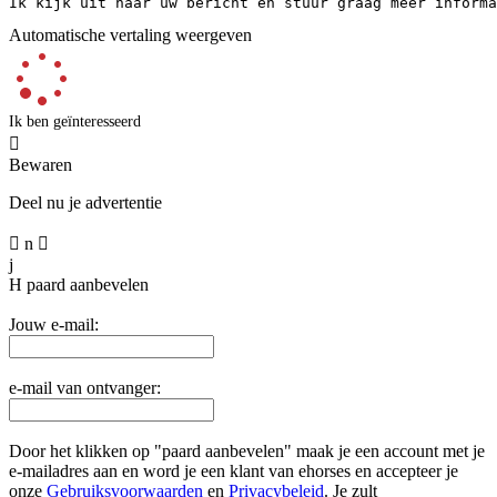
Ik kijk uit naar uw bericht en stuur graag meer informa
Automatische vertaling weergeven
Ik ben geïnteresseerd

Bewaren
Deel nu je advertentie

n

j
H
paard aanbevelen
Jouw e-mail:
e-mail van ontvanger:
Door het klikken op "paard aanbevelen" maak je een account met je
e-mailadres aan en word je een klant van ehorses en accepteer je
onze
Gebruiksvoorwaarden
en
Privacybeleid
. Je zult