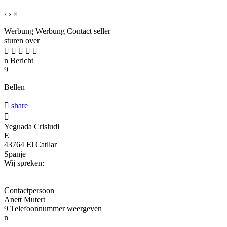
‹
›
×
Werbung
Werbung
Contact seller
sturen over





n
Bericht
9
Bellen

share

Yeguada Crisludi
E
43764 El Catllar
Spanje
Wij spreken:
Contactpersoon
Anett Mutert
9
Telefoonnummer weergeven
n