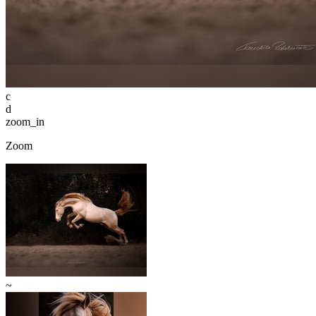
c
d
zoom_in
Zoom
~