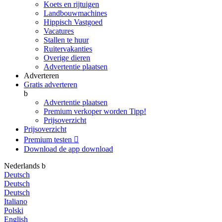
Koets en rijtuigen
Landbouwmachines
Hippisch Vastgoed
Vacatures
Stallen te huur
Ruitervakanties
Overige dieren
Advertentie plaatsen
Adverteren
Gratis adverteren
b
Advertentie plaatsen
Premium verkoper worden
Tipp!
Prijsoverzicht
Prijsoverzicht
Premium testen

Download de app
download
Nederlands
b
Deutsch
Deutsch
Deutsch
Italiano
Polski
English