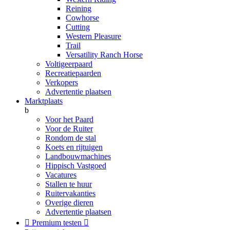
Reining
Cowhorse
Cutting
Western Pleasure
Trail
Versatility Ranch Horse
Voltigeerpaard
Recreatiepaarden
Verkopers
Advertentie plaatsen
Marktplaats
b
Voor het Paard
Voor de Ruiter
Rondom de stal
Koets en rijtuigen
Landbouwmachines
Hippisch Vastgoed
Vacatures
Stallen te huur
Ruitervakanties
Overige dieren
Advertentie plaatsen

Premium testen
