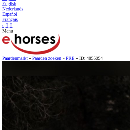
English
Nederlands
Español
Français
c


Menu
Paardenmarkt
»
Paarden zoeken
»
PRE
» ID: 4855054