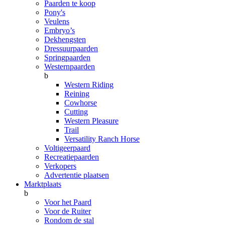
Paarden te koop
Pony's
Veulens
Embryo’s
Dekhengsten
Dressuurpaarden
Springpaarden
Westernpaarden
b
Western Riding
Reining
Cowhorse
Cutting
Western Pleasure
Trail
Versatility Ranch Horse
Voltigeerpaard
Recreatiepaarden
Verkopers
Advertentie plaatsen
Marktplaats
b
Voor het Paard
Voor de Ruiter
Rondom de stal