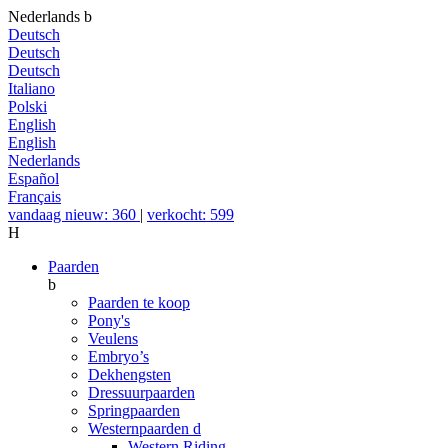
Nederlands
b
Deutsch
Deutsch
Deutsch
Italiano
Polski
English
English
Nederlands
Español
Français
vandaag nieuw: 360
|
verkocht: 599
H
Paarden
b
Paarden te koop
Pony's
Veulens
Embryo’s
Dekhengsten
Dressuurpaarden
Springpaarden
Westernpaarden
d
Western Riding