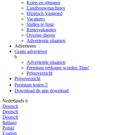
Koets en rijtuigen
Landbouwmachines
Hippisch Vastgoed
Vacatures
Stallen te huur
Ruitervakanties
Overige dieren
Advertentie plaatsen
Adverteren
Gratis adverteren
b
Advertentie plaatsen
Premium verkoper worden
Tipp!
Prijsoverzicht
Prijsoverzicht
Premium testen

Download de app
download
Nederlands
b
Deutsch
Deutsch
Deutsch
Italiano
Polski
English