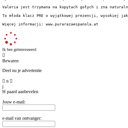
Valeria jest trzymana na kopytach gołych i zna naturaln
To młoda klacz PRE o wyjątkowej prezencji, wysokiej jak
Więcej informacji: www.purarazaespanola.at
Ik ben geïnteresseerd

Bewaren
Deel nu je advertentie

n

j
H
paard aanbevelen
Jouw e-mail:
e-mail van ontvanger: