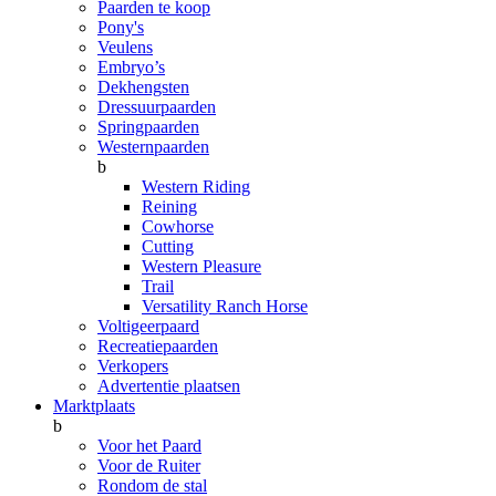
Paarden te koop
Pony's
Veulens
Embryo’s
Dekhengsten
Dressuurpaarden
Springpaarden
Westernpaarden
b
Western Riding
Reining
Cowhorse
Cutting
Western Pleasure
Trail
Versatility Ranch Horse
Voltigeerpaard
Recreatiepaarden
Verkopers
Advertentie plaatsen
Marktplaats
b
Voor het Paard
Voor de Ruiter
Rondom de stal