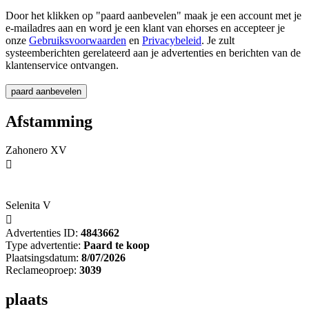
Door het klikken op "paard aanbevelen" maak je een account met je
e-mailadres aan en word je een klant van ehorses en accepteer je
onze
Gebruiksvoorwaarden
en
Privacybeleid
. Je zult
systeemberichten gerelateerd aan je advertenties en berichten van de
klantenservice ontvangen.
Afstamming
Zahonero XV

Selenita V

Advertenties ID:
4843662
Type advertentie:
Paard te koop
Plaatsingsdatum:
8/07/2026
Reclameoproep:
3039
plaats