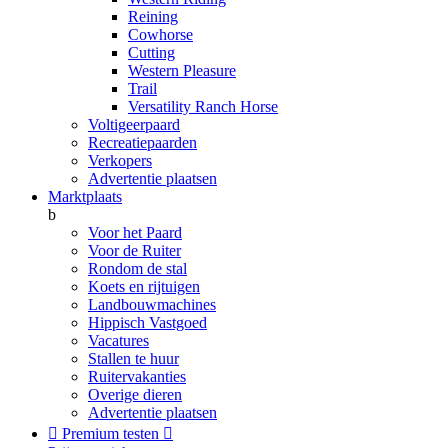
Reining
Cowhorse
Cutting
Western Pleasure
Trail
Versatility Ranch Horse
Voltigeerpaard
Recreatiepaarden
Verkopers
Advertentie plaatsen
Marktplaats
b
Voor het Paard
Voor de Ruiter
Rondom de stal
Koets en rijtuigen
Landbouwmachines
Hippisch Vastgoed
Vacatures
Stallen te huur
Ruitervakanties
Overige dieren
Advertentie plaatsen

Premium testen
