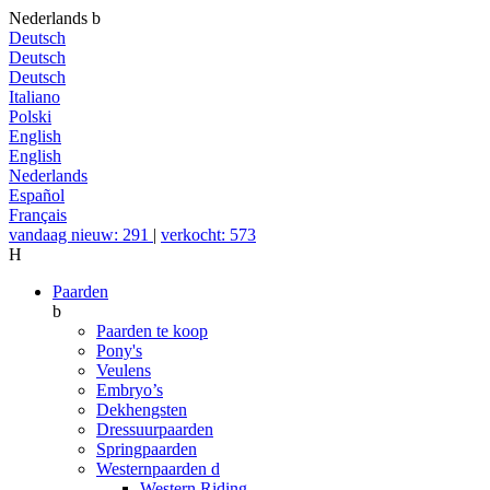
Nederlands
b
Deutsch
Deutsch
Deutsch
Italiano
Polski
English
English
Nederlands
Español
Français
vandaag nieuw: 291
|
verkocht: 573
H
Paarden
b
Paarden te koop
Pony's
Veulens
Embryo’s
Dekhengsten
Dressuurpaarden
Springpaarden
Westernpaarden
d
Western Riding