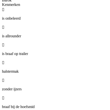
Barok
Kenmerken

is onbeleerd

is allrounder

is braaf op trailer

halstermak

zonder ijzers

braaf bij de hoefsmid