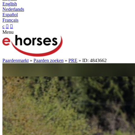
English
Nederlands
Español
Français
c


Menu
Paardenmarkt
»
Paarden zoeken
»
PRE
» ID: 4843662