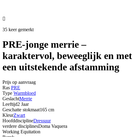

35 keer gemerkt
PRE-jonge merrie –
karaktervol, beweeglijk en met
een uitstekende afstamming
Prijs op aanvraag
Ras
PRE
Type
Warmbloed
Geslacht
Merrie
Leeftijd
2 Jaar
Geschatte stokmaat
165 cm
Kleur
Zwart
Hoofddiscipline
Dressuur
verdere disciplines
Doma Vaquera
Working Equitation