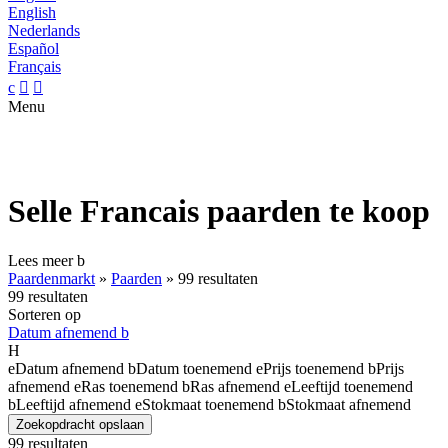
English
Nederlands
Español
Français
c


Menu
Selle Francais paarden te koop
Lees meer
b
Paardenmarkt
»
Paarden
»
99 resultaten
99 resultaten
Sorteren op
Datum afnemend
b
H
e
Datum afnemend
b
Datum toenemend
e
Prijs toenemend
b
Prijs
afnemend
e
Ras toenemend
b
Ras afnemend
e
Leeftijd toenemend
b
Leeftijd afnemend
e
Stokmaat toenemend
b
Stokmaat afnemend
Zoekopdracht opslaan
99 resultaten