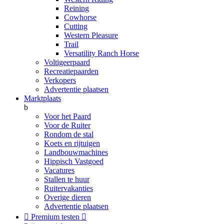
Reining
Cowhorse
Cutting
Western Pleasure
Trail
Versatility Ranch Horse
Voltigeerpaard
Recreatiepaarden
Verkopers
Advertentie plaatsen
Marktplaats
b
Voor het Paard
Voor de Ruiter
Rondom de stal
Koets en rijtuigen
Landbouwmachines
Hippisch Vastgoed
Vacatures
Stallen te huur
Ruitervakanties
Overige dieren
Advertentie plaatsen

Premium testen
