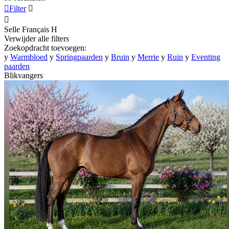

Filter


Selle Français
H
Verwijder alle filters
Zoekopdracht toevoegen:
y
Warmbloed
y
Springpaarden
y
Bruin
y
Merrie
y
Ruin
y
Eventing
paarden
Blikvangers