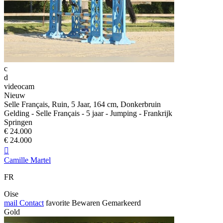
c
d
videocam
Nieuw
Selle Français, Ruin, 5 Jaar, 164 cm, Donkerbruin
Gelding - Selle Français - 5 jaar - Jumping - Frankrijk
Springen
€ 24.000
€ 24.000

Camille Martel
FR
Oise
mail
Contact
favorite
Bewaren
Gemarkeerd
Gold