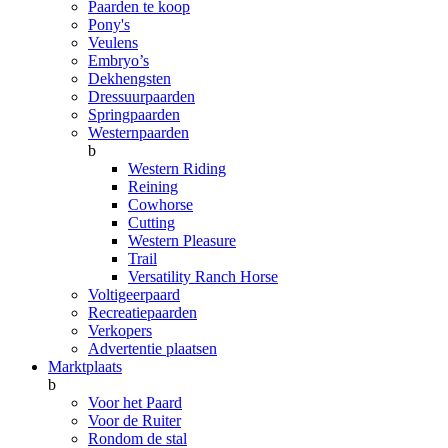
Paarden te koop
Pony's
Veulens
Embryo’s
Dekhengsten
Dressuurpaarden
Springpaarden
Westernpaarden
b
Western Riding
Reining
Cowhorse
Cutting
Western Pleasure
Trail
Versatility Ranch Horse
Voltigeerpaard
Recreatiepaarden
Verkopers
Advertentie plaatsen
Marktplaats
b
Voor het Paard
Voor de Ruiter
Rondom de stal