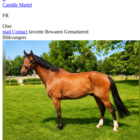
Camille Martel
FR
Oise
mail
Contact
favorite
Bewaren
Gemarkeerd
Blikvangers