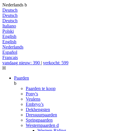
Nederlands
b
Deutsch
Deutsch
Deutsch
Italiano
Polski
English
English
Nederlands
Español
Français
vandaag nieuw: 390
|
verkocht: 599
H
Paarden
b
Paarden te koop
Pony's
Veulens
Embryo’s
Dekhengsten
Dressuurpaarden
Springpaarden
Westernpaarden
d
Western Riding