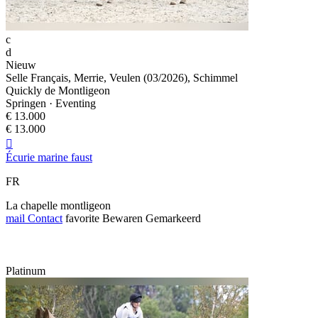
c
d
Nieuw
Selle Français, Merrie, Veulen (03/2026), Schimmel
Quickly de Montligeon
Springen · Eventing
€ 13.000
€ 13.000

Écurie marine faust
FR
La chapelle montligeon
mail
Contact
favorite
Bewaren
Gemarkeerd
Platinum