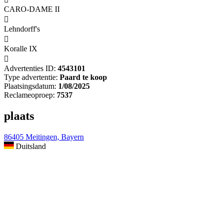
CARO-DAME II

Lehndorff's

Koralle IX

Advertenties ID:
4543101
Type advertentie:
Paard te koop
Plaatsingsdatum:
1/08/2025
Reclameoproep:
7537
plaats
86405 Meitingen, Bayern
Duitsland