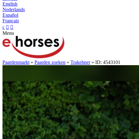
English
Nederlands
Español
Français
c


Menu
Paardenmarkt
»
Paarden zoeken
»
Trakehner
» ID: 4543101