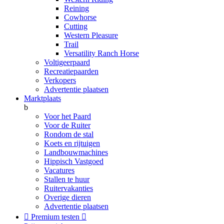
Reining
Cowhorse
Cutting
Western Pleasure
Trail
Versatility Ranch Horse
Voltigeerpaard
Recreatiepaarden
Verkopers
Advertentie plaatsen
Marktplaats
b
Voor het Paard
Voor de Ruiter
Rondom de stal
Koets en rijtuigen
Landbouwmachines
Hippisch Vastgoed
Vacatures
Stallen te huur
Ruitervakanties
Overige dieren
Advertentie plaatsen

Premium testen
