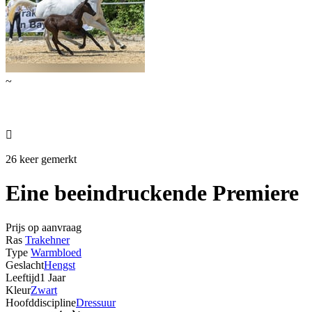
~

26 keer gemerkt
Eine beeindruckende Premiere
Prijs op aanvraag
Ras
Trakehner
Type
Warmbloed
Geslacht
Hengst
Leeftijd
1 Jaar
Kleur
Zwart
Hoofddiscipline
Dressuur