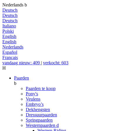
Nederlands
b
Deutsch
Deutsch
Deutsch
Italiano
Polski
English
English
Nederlands
Español
Français
vandaag nieuw: 409
|
verkocht: 603
H
Paarden
b
Paarden te koop
Pony's
Veulens
Embryo’s
Dekhengsten
Dressuurpaarden
Springpaarden
Westernpaarden
d
Western Riding