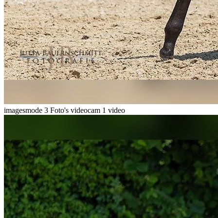
imagesmode
3 Foto's
videocam
1 video