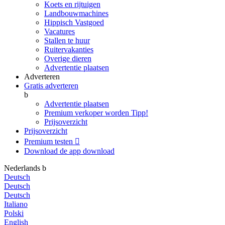
Koets en rijtuigen
Landbouwmachines
Hippisch Vastgoed
Vacatures
Stallen te huur
Ruitervakanties
Overige dieren
Advertentie plaatsen
Adverteren
Gratis adverteren
b
Advertentie plaatsen
Premium verkoper worden
Tipp!
Prijsoverzicht
Prijsoverzicht
Premium testen

Download de app
download
Nederlands
b
Deutsch
Deutsch
Deutsch
Italiano
Polski
English