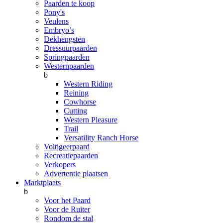
Paarden te koop
Pony's
Veulens
Embryo’s
Dekhengsten
Dressuurpaarden
Springpaarden
Westernpaarden
b
Western Riding
Reining
Cowhorse
Cutting
Western Pleasure
Trail
Versatility Ranch Horse
Voltigeerpaard
Recreatiepaarden
Verkopers
Advertentie plaatsen
Marktplaats
b
Voor het Paard
Voor de Ruiter
Rondom de stal