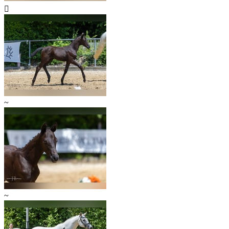

~
~