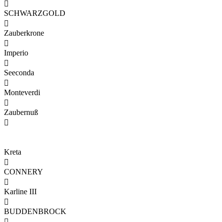

SCHWARZGOLD

Zauberkrone

Imperio

Seeconda

Monteverdi

Zaubernuß

Kreta

CONNERY

Karline III

BUDDENBROCK
