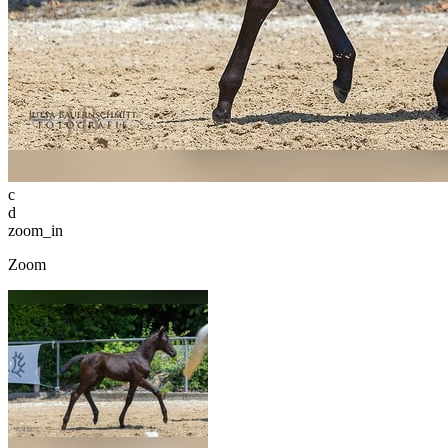
c
d
zoom_in
Zoom