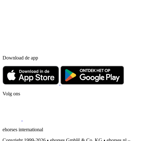
Download de app
Volg ons
ehorses international
Copyright 1999-2026 • ehorses GmbH & Co. KG • ehorses.nl –