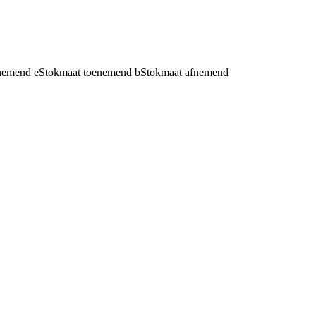
fnemend
e
Stokmaat toenemend
b
Stokmaat afnemend