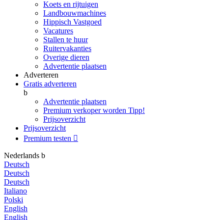
Koets en rijtuigen
Landbouwmachines
Hippisch Vastgoed
Vacatures
Stallen te huur
Ruitervakanties
Overige dieren
Advertentie plaatsen
Adverteren
Gratis adverteren
b
Advertentie plaatsen
Premium verkoper worden
Tipp!
Prijsoverzicht
Prijsoverzicht
Premium testen

Nederlands
b
Deutsch
Deutsch
Deutsch
Italiano
Polski
English
English