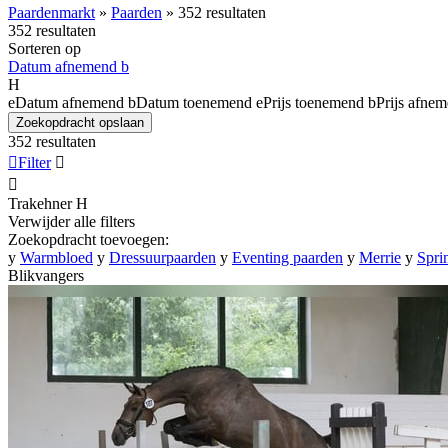
Paardenmarkt
»
Paarden
»
352 resultaten
352 resultaten
Sorteren op
Datum afnemend
b
H
e
Datum afnemend
b
Datum toenemend
e
Prijs toenemend
b
Prijs afne
Zoekopdracht opslaan
352 resultaten

Filter


Trakehner
H
Verwijder alle filters
Zoekopdracht toevoegen:
y
Warmbloed
y
Dressuurpaarden
y
Eventing paarden
y
Merrie
y
Spri
Blikvangers