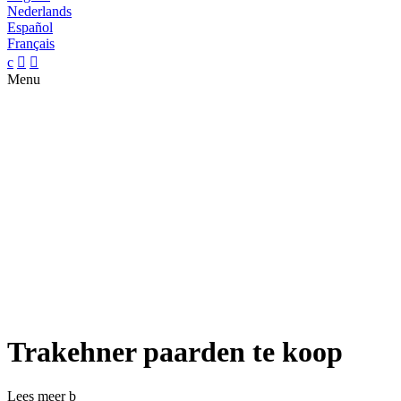
Nederlands
Español
Français
c


Menu
Trakehner paarden te koop
Lees meer
b