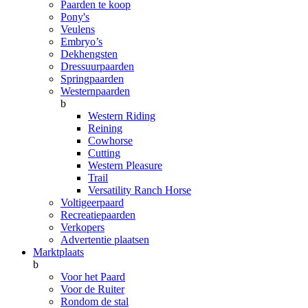
Paarden te koop
Pony's
Veulens
Embryo’s
Dekhengsten
Dressuurpaarden
Springpaarden
Westernpaarden
b
Western Riding
Reining
Cowhorse
Cutting
Western Pleasure
Trail
Versatility Ranch Horse
Voltigeerpaard
Recreatiepaarden
Verkopers
Advertentie plaatsen
Marktplaats
b
Voor het Paard
Voor de Ruiter
Rondom de stal