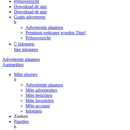
Prijsoverzicht
Download de app
Download de app
Gratis adverteren
b
Advertentie plaatsen
Premium verkoper worden
Tipp!
Prijsoverzicht

Inloggen
hier inloggen
Advertentie plaatsen
Aanmelden
Mijn ehorses
b
Advertentie plaatsen
Mijn advertenties
Mijn berichten
Mijn favorieten
Mijn account
Inloggen
Zoeken
Paarden
b