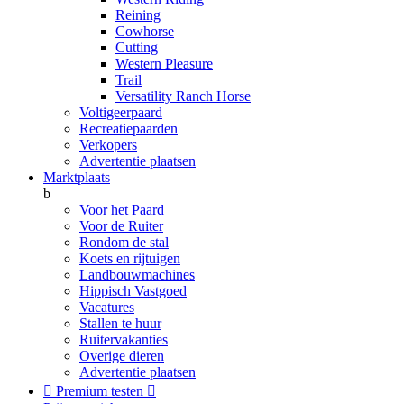
Reining
Cowhorse
Cutting
Western Pleasure
Trail
Versatility Ranch Horse
Voltigeerpaard
Recreatiepaarden
Verkopers
Advertentie plaatsen
Marktplaats
b
Voor het Paard
Voor de Ruiter
Rondom de stal
Koets en rijtuigen
Landbouwmachines
Hippisch Vastgoed
Vacatures
Stallen te huur
Ruitervakanties
Overige dieren
Advertentie plaatsen

Premium testen
