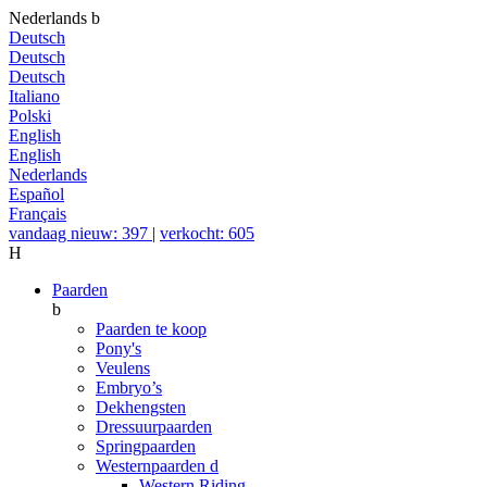
Nederlands
b
Deutsch
Deutsch
Deutsch
Italiano
Polski
English
English
Nederlands
Español
Français
vandaag nieuw: 397
|
verkocht: 605
H
Paarden
b
Paarden te koop
Pony's
Veulens
Embryo’s
Dekhengsten
Dressuurpaarden
Springpaarden
Westernpaarden
d
Western Riding