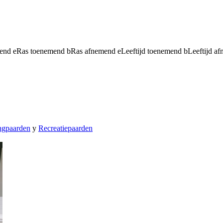
mend
e
Ras toenemend
b
Ras afnemend
e
Leeftijd toenemend
b
Leeftijd a
ngpaarden
y
Recreatiepaarden