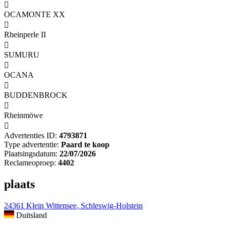

OCAMONTE XX

Rheinperle II

SUMURU

OCANA

BUDDENBROCK

Rheinmöwe

Advertenties ID:
4793871
Type advertentie:
Paard te koop
Plaatsingsdatum:
22/07/2026
Reclameoproep:
4402
plaats
24361 Klein Wittensee, Schleswig-Holstein
Duitsland