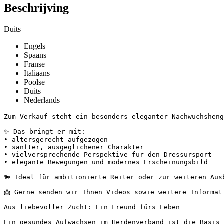
Beschrijving
Duits
Engels
Spaans
Franse
Italiaans
Poolse
Duits
Nederlands
Zum Verkauf steht ein besonders eleganter Nachwuchshengs
✨ Das bringt er mit:

• altersgerecht aufgezogen

• sanfter, ausgeglichener Charakter

• vielversprechende Perspektive für den Dressursport

• elegante Bewegungen und modernes Erscheinungsbild

🐎 Ideal für ambitionierte Reiter oder zur weiteren Ausbi
📩 Gerne senden wir Ihnen Videos sowie weitere Informatio
Aus liebevoller Zucht: Ein Freund fürs Leben

Ein gesundes Aufwachsen im Herdenverband ist die Basis 