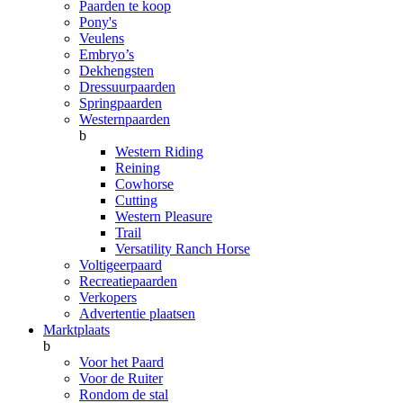
Paarden te koop
Pony's
Veulens
Embryo’s
Dekhengsten
Dressuurpaarden
Springpaarden
Westernpaarden
b
Western Riding
Reining
Cowhorse
Cutting
Western Pleasure
Trail
Versatility Ranch Horse
Voltigeerpaard
Recreatiepaarden
Verkopers
Advertentie plaatsen
Marktplaats
b
Voor het Paard
Voor de Ruiter
Rondom de stal