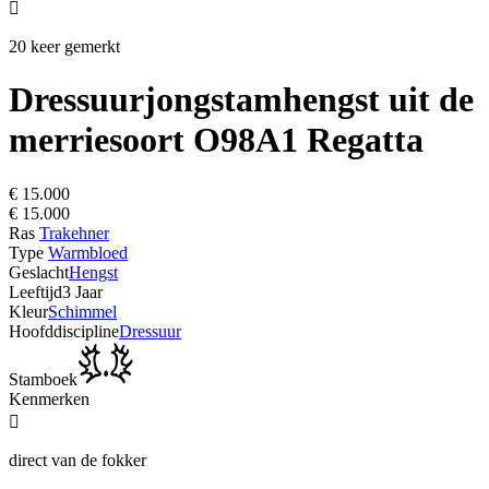

20 keer gemerkt
Dressuurjongstamhengst uit de
merriesoort O98A1 Regatta
€ 15.000
€ 15.000
Ras
Trakehner
Type
Warmbloed
Geslacht
Hengst
Leeftijd
3 Jaar
Kleur
Schimmel
Hoofddiscipline
Dressuur
Stamboek
Kenmerken

direct van de fokker