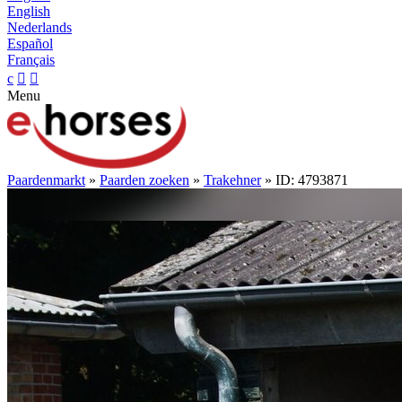
English
Nederlands
Español
Français
c


Menu
Paardenmarkt
»
Paarden zoeken
»
Trakehner
» ID: 4793871