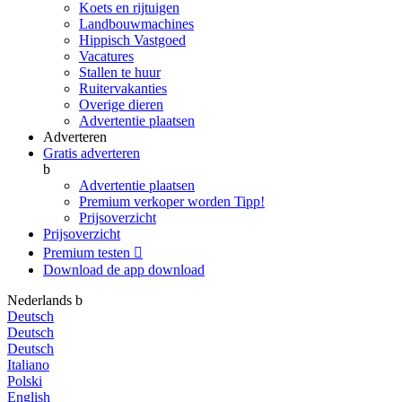
Koets en rijtuigen
Landbouwmachines
Hippisch Vastgoed
Vacatures
Stallen te huur
Ruitervakanties
Overige dieren
Advertentie plaatsen
Adverteren
Gratis adverteren
b
Advertentie plaatsen
Premium verkoper worden
Tipp!
Prijsoverzicht
Prijsoverzicht
Premium testen

Download de app
download
Nederlands
b
Deutsch
Deutsch
Deutsch
Italiano
Polski
English