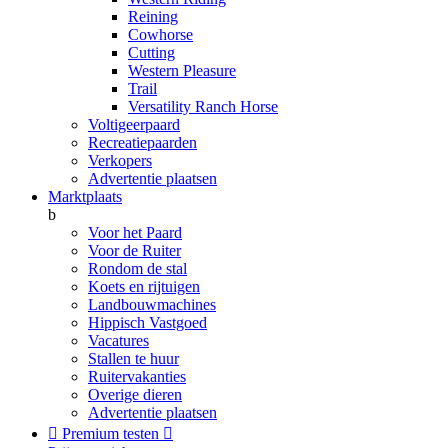
Reining
Cowhorse
Cutting
Western Pleasure
Trail
Versatility Ranch Horse
Voltigeerpaard
Recreatiepaarden
Verkopers
Advertentie plaatsen
Marktplaats
b
Voor het Paard
Voor de Ruiter
Rondom de stal
Koets en rijtuigen
Landbouwmachines
Hippisch Vastgoed
Vacatures
Stallen te huur
Ruitervakanties
Overige dieren
Advertentie plaatsen

Premium testen
