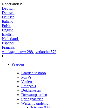
Nederlands
b
Deutsch
Deutsch
Deutsch
Italiano
Polski
English
English
Nederlands
Español
Français
vandaag nieuw: 288
|
verkocht: 573
H
Paarden
b
Paarden te koop
Pony's
Veulens
Embryo’s
Dekhengsten
Dressuurpaarden
Springpaarden
Westernpaarden
d
Western Riding