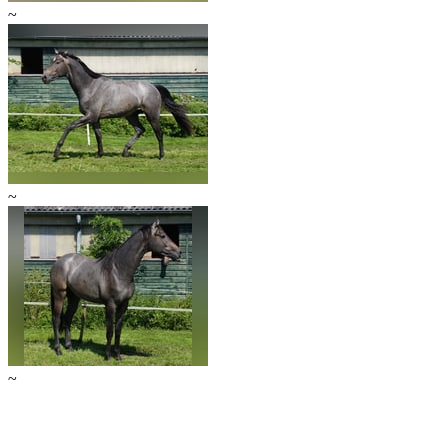
~
~
~