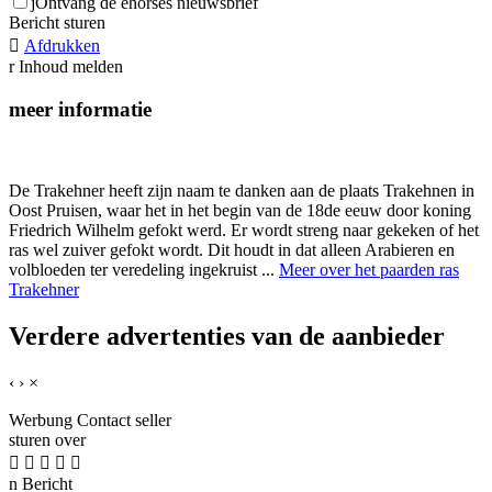
j
Ontvang de ehorses nieuwsbrief
Bericht sturen

Afdrukken
r
Inhoud melden
meer informatie
De Trakehner heeft zijn naam te danken aan de plaats Trakehnen in
Oost Pruisen, waar het in het begin van de 18de eeuw door koning
Friedrich Wilhelm gefokt werd. Er wordt streng naar gekeken of het
ras wel zuiver gefokt wordt. Dit houdt in dat alleen Arabieren en
volbloeden ter veredeling ingekruist ...
Meer over het paarden ras
Trakehner
Verdere advertenties van de aanbieder
‹
›
×
Werbung
Contact seller
sturen over





n
Bericht