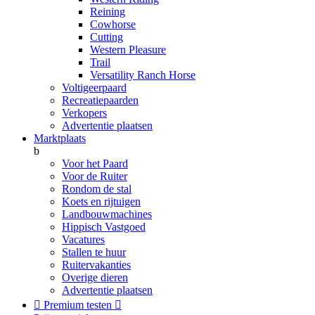
Reining
Cowhorse
Cutting
Western Pleasure
Trail
Versatility Ranch Horse
Voltigeerpaard
Recreatiepaarden
Verkopers
Advertentie plaatsen
Marktplaats
b
Voor het Paard
Voor de Ruiter
Rondom de stal
Koets en rijtuigen
Landbouwmachines
Hippisch Vastgoed
Vacatures
Stallen te huur
Ruitervakanties
Overige dieren
Advertentie plaatsen

Premium testen
