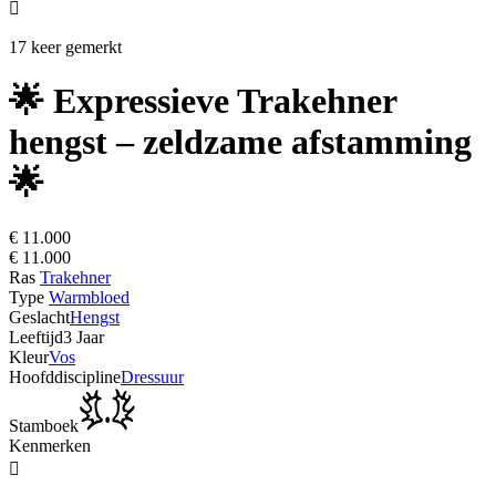

17 keer gemerkt
🌟 Expressieve Trakehner
hengst – zeldzame afstamming
🌟
€ 11.000
€ 11.000
Ras
Trakehner
Type
Warmbloed
Geslacht
Hengst
Leeftijd
3 Jaar
Kleur
Vos
Hoofddiscipline
Dressuur
Stamboek
Kenmerken
