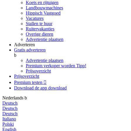
Koets en rijtuigen
Landbouwmachines
Hippisch Vastgoed
Vacatures
Stallen te huur
Ruitervakanties
Overige dieren
Advertentie plaatsen
Adverteren
Gratis adverteren
b
Advertentie plaatsen
Premium verkoper worden
Tipp!
Prijsoverzicht
Prijsoverzicht
Premium testen

Download de app
download
Nederlands
b
Deutsch
Deutsch
Deutsch
Italiano
Polski
English