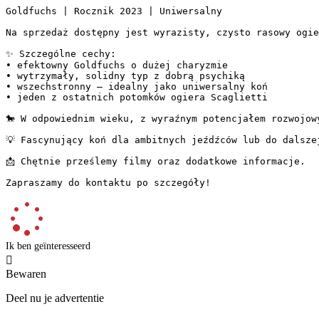
Goldfuchs | Rocznik 2023 | Uniwersalny

Na sprzedaż dostępny jest wyrazisty, czysto rasowy ogier
✨ Szczególne cechy:

• efektowny Goldfuchs o dużej charyzmie

• wytrzymały, solidny typ z dobrą psychiką

• wszechstronny – idealny jako uniwersalny koń

• jeden z ostatnich potomków ogiera Scaglietti

🐎 W odpowiednim wieku, z wyraźnym potencjałem rozwojowym
💡 Fascynujący koń dla ambitnych jeźdźców lub do dalszej 
📩 Chętnie prześlemy filmy oraz dodatkowe informacje.

Zapraszamy do kontaktu po szczegóły!
Ik ben geïnteresseerd

Bewaren
Deel nu je advertentie