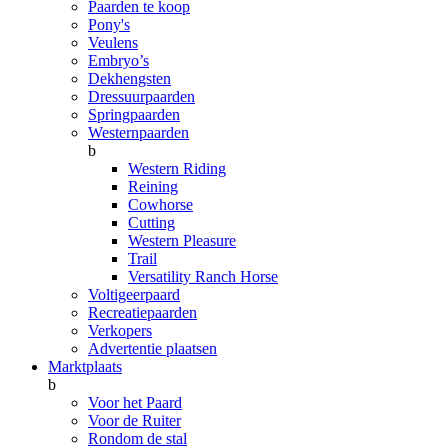
Paarden te koop
Pony's
Veulens
Embryo’s
Dekhengsten
Dressuurpaarden
Springpaarden
Westernpaarden
b
Western Riding
Reining
Cowhorse
Cutting
Western Pleasure
Trail
Versatility Ranch Horse
Voltigeerpaard
Recreatiepaarden
Verkopers
Advertentie plaatsen
Marktplaats
b
Voor het Paard
Voor de Ruiter
Rondom de stal