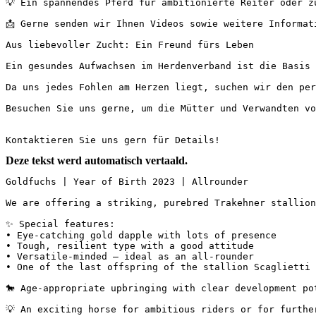
💡 Ein spannendes Pferd für ambitionierte Reiter oder zur
📩 Gerne senden wir Ihnen Videos sowie weitere Informatio
Aus liebevoller Zucht: Ein Freund fürs Leben

Ein gesundes Aufwachsen im Herdenverband ist die Basis 
Da uns jedes Fohlen am Herzen liegt, suchen wir den per
Besuchen Sie uns gerne, um die Mütter und Verwandten vor
Kontaktieren Sie uns gern für Details!
Deze tekst werd automatisch vertaald.
Goldfuchs | Year of Birth 2023 | Allrounder

We are offering a striking, purebred Trakehner stallion 
✨ Special features:

• Eye-catching gold dapple with lots of presence

• Tough, resilient type with a good attitude

• Versatile-minded – ideal as an all-rounder

• One of the last offspring of the stallion Scaglietti

🐎 Age-appropriate upbringing with clear development pote
💡 An exciting horse for ambitious riders or for further 