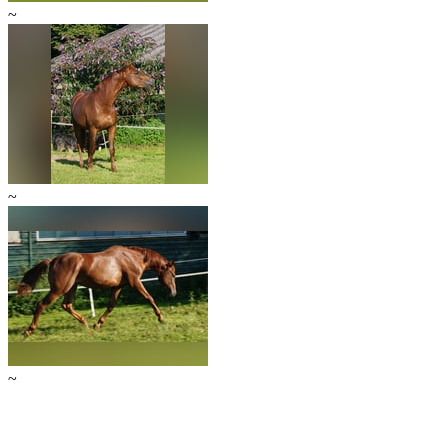
~
~
~