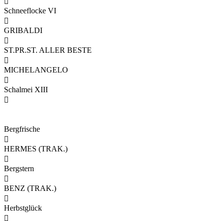

Schneeflocke VI

GRIBALDI

ST.PR.ST. ALLER BESTE

MICHELANGELO

Schalmei XIII

Bergfrische

HERMES (TRAK.)

Bergstern

BENZ (TRAK.)

Herbstglück
