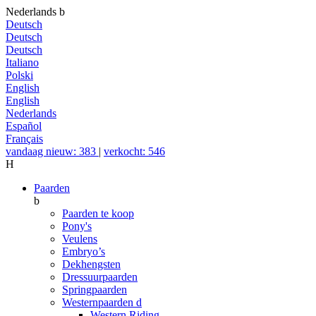
Nederlands
b
Deutsch
Deutsch
Deutsch
Italiano
Polski
English
English
Nederlands
Español
Français
vandaag nieuw: 383
|
verkocht: 546
H
Paarden
b
Paarden te koop
Pony's
Veulens
Embryo’s
Dekhengsten
Dressuurpaarden
Springpaarden
Westernpaarden
d
Western Riding