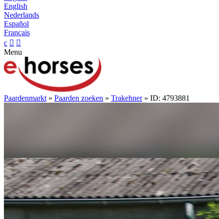
English
Nederlands
Español
Français
c


Menu
Paardenmarkt
»
Paarden zoeken
»
Trakehner
» ID: 4793881