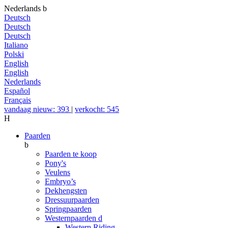
Nederlands
b
Deutsch
Deutsch
Deutsch
Italiano
Polski
English
English
Nederlands
Español
Français
vandaag nieuw: 393
|
verkocht: 545
H
Paarden
b
Paarden te koop
Pony's
Veulens
Embryo’s
Dekhengsten
Dressuurpaarden
Springpaarden
Westernpaarden
d
Western Riding