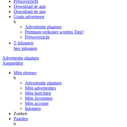
Prijsoverzicht
Download de app
Download de app
Gratis adverteren
b
Advertentie plaatsen
Premium verkoper worden
Tipp!
Prijsoverzicht

Inloggen
hier inloggen
Advertentie plaatsen
Aanmelden
Mijn ehorses
b
Advertentie plaatsen
Mijn advertenties
Mijn berichten
Mijn favorieten
Mijn account
Inloggen
Zoeken
Paarden
b