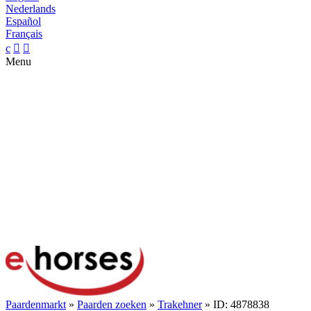
Nederlands
Español
Français
c


Menu
Paardenmarkt
»
Paarden zoeken
»
Trakehner
» ID: 4878838