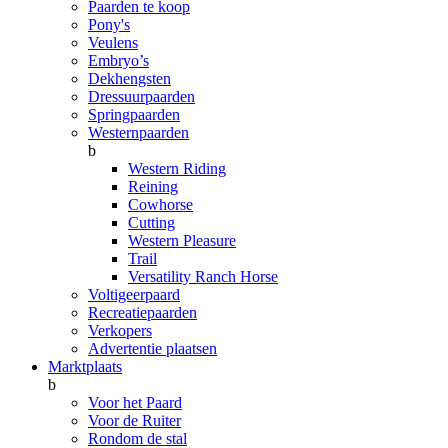
Paarden te koop
Pony's
Veulens
Embryo’s
Dekhengsten
Dressuurpaarden
Springpaarden
Westernpaarden
b
Western Riding
Reining
Cowhorse
Cutting
Western Pleasure
Trail
Versatility Ranch Horse
Voltigeerpaard
Recreatiepaarden
Verkopers
Advertentie plaatsen
Marktplaats
b
Voor het Paard
Voor de Ruiter
Rondom de stal