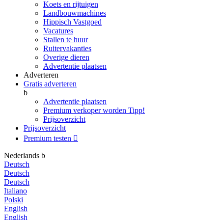
Koets en rijtuigen
Landbouwmachines
Hippisch Vastgoed
Vacatures
Stallen te huur
Ruitervakanties
Overige dieren
Advertentie plaatsen
Adverteren
Gratis adverteren
b
Advertentie plaatsen
Premium verkoper worden
Tipp!
Prijsoverzicht
Prijsoverzicht
Premium testen

Nederlands
b
Deutsch
Deutsch
Deutsch
Italiano
Polski
English
English