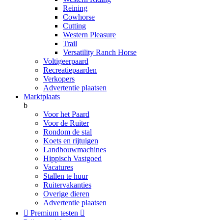
Reining
Cowhorse
Cutting
Western Pleasure
Trail
Versatility Ranch Horse
Voltigeerpaard
Recreatiepaarden
Verkopers
Advertentie plaatsen
Marktplaats
b
Voor het Paard
Voor de Ruiter
Rondom de stal
Koets en rijtuigen
Landbouwmachines
Hippisch Vastgoed
Vacatures
Stallen te huur
Ruitervakanties
Overige dieren
Advertentie plaatsen

Premium testen
