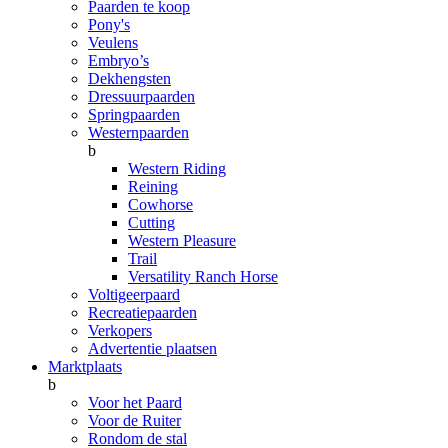
Paarden te koop
Pony's
Veulens
Embryo’s
Dekhengsten
Dressuurpaarden
Springpaarden
Westernpaarden
b
Western Riding
Reining
Cowhorse
Cutting
Western Pleasure
Trail
Versatility Ranch Horse
Voltigeerpaard
Recreatiepaarden
Verkopers
Advertentie plaatsen
Marktplaats
b
Voor het Paard
Voor de Ruiter
Rondom de stal