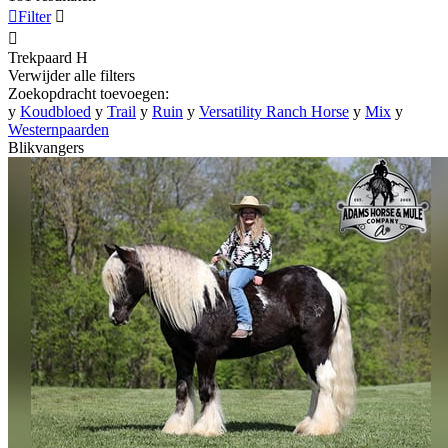

Filter


Trekpaard
H
Verwijder alle filters
Zoekopdracht toevoegen:
y
Koudbloed
y
Trail
y
Ruin
y
Versatility Ranch Horse
y
Mix
y
Westernpaarden
Blikvangers