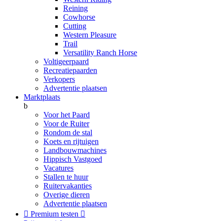
Reining
Cowhorse
Cutting
Western Pleasure
Trail
Versatility Ranch Horse
Voltigeerpaard
Recreatiepaarden
Verkopers
Advertentie plaatsen
Marktplaats
b
Voor het Paard
Voor de Ruiter
Rondom de stal
Koets en rijtuigen
Landbouwmachines
Hippisch Vastgoed
Vacatures
Stallen te huur
Ruitervakanties
Overige dieren
Advertentie plaatsen

Premium testen
