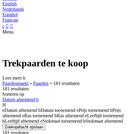
English
Nederlands
Español
Français
c


Menu
Trekpaarden te koop
Lees meer
b
Paardenmarkt
»
Paarden
»
181 resultaten
181 resultaten
Sorteren op
Datum afnemend
b
H
e
Datum afnemend
b
Datum toenemend
e
Prijs toenemend
b
Prijs
afnemend
e
Ras toenemend
b
Ras afnemend
e
Leeftijd toenemend
b
Leeftijd afnemend
e
Stokmaat toenemend
b
Stokmaat afnemend
Zoekopdracht opslaan
181 resultaten