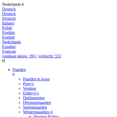
Nederlands
b
Deutsch
Deutsch
Deutsch
Italiano
Polski
English
English
Nederlands
Español
Français
vandaag nieuw: 391
|
verkocht: 552
H
Paarden
b
Paarden te koop
Pony's
Veulens
Embryo’s
Dekhengsten
Dressuurpaarden
Springpaarden
Westernpaarden
d
Western Riding