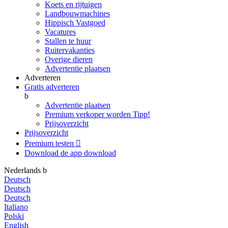
Koets en rijtuigen
Landbouwmachines
Hippisch Vastgoed
Vacatures
Stallen te huur
Ruitervakanties
Overige dieren
Advertentie plaatsen
Adverteren
Gratis adverteren
b
Advertentie plaatsen
Premium verkoper worden
Tipp!
Prijsoverzicht
Prijsoverzicht
Premium testen

Download de app
download
Nederlands
b
Deutsch
Deutsch
Deutsch
Italiano
Polski
English