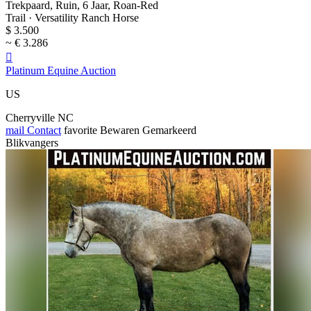
Trekpaard, Ruin, 6 Jaar, Roan-Red
Trail · Versatility Ranch Horse
$ 3.500
~ € 3.286

Platinum Equine Auction
US
Cherryville NC
mail
Contact
favorite
Bewaren
Gemarkeerd
Blikvangers