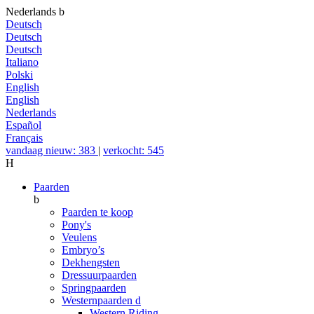
Nederlands
b
Deutsch
Deutsch
Deutsch
Italiano
Polski
English
English
Nederlands
Español
Français
vandaag nieuw: 383
|
verkocht: 545
H
Paarden
b
Paarden te koop
Pony's
Veulens
Embryo’s
Dekhengsten
Dressuurpaarden
Springpaarden
Westernpaarden
d
Western Riding