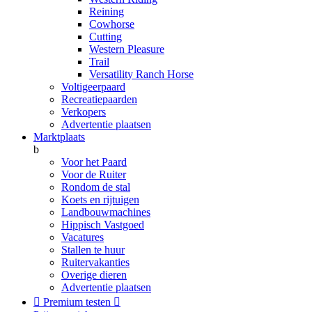
Reining
Cowhorse
Cutting
Western Pleasure
Trail
Versatility Ranch Horse
Voltigeerpaard
Recreatiepaarden
Verkopers
Advertentie plaatsen
Marktplaats
b
Voor het Paard
Voor de Ruiter
Rondom de stal
Koets en rijtuigen
Landbouwmachines
Hippisch Vastgoed
Vacatures
Stallen te huur
Ruitervakanties
Overige dieren
Advertentie plaatsen

Premium testen
