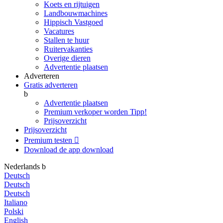
Koets en rijtuigen
Landbouwmachines
Hippisch Vastgoed
Vacatures
Stallen te huur
Ruitervakanties
Overige dieren
Advertentie plaatsen
Adverteren
Gratis adverteren
b
Advertentie plaatsen
Premium verkoper worden
Tipp!
Prijsoverzicht
Prijsoverzicht
Premium testen

Download de app
download
Nederlands
b
Deutsch
Deutsch
Deutsch
Italiano
Polski
English