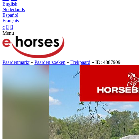
English
Nederlands
Español
Français
c


Menu
Paardenmarkt
»
Paarden zoeken
»
Trekpaard
» ID: 4887909