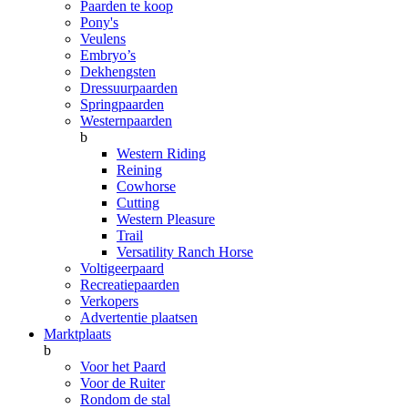
Paarden te koop
Pony's
Veulens
Embryo’s
Dekhengsten
Dressuurpaarden
Springpaarden
Westernpaarden
b
Western Riding
Reining
Cowhorse
Cutting
Western Pleasure
Trail
Versatility Ranch Horse
Voltigeerpaard
Recreatiepaarden
Verkopers
Advertentie plaatsen
Marktplaats
b
Voor het Paard
Voor de Ruiter
Rondom de stal