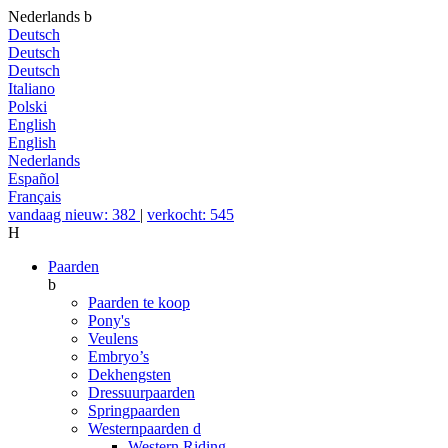
Nederlands
b
Deutsch
Deutsch
Deutsch
Italiano
Polski
English
English
Nederlands
Español
Français
vandaag nieuw: 382
|
verkocht: 545
H
Paarden
b
Paarden te koop
Pony's
Veulens
Embryo’s
Dekhengsten
Dressuurpaarden
Springpaarden
Westernpaarden
d
Western Riding