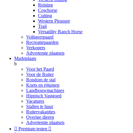
Reining
Cowhorse
Cutting
Western Pleasure
Trail
Versatility Ranch Horse
Voltigeerpaard
Recreatiepaarden
Verkopers
Advertentie plaatsen
Marktplaats
b
Voor het Paard
Voor de Ruiter
Rondom de stal
Koets en rijtuigen
Landbouwmachines
Hippisch Vastgoed
Vacatures
Stallen te huur
Ruitervakanties
Overige dieren
Advertentie plaatsen

Premium testen
