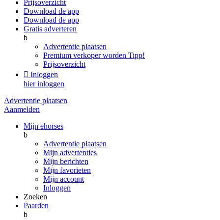
Prijsoverzicht
Download de app
Download de app
Gratis adverteren
b
Advertentie plaatsen
Premium verkoper worden
Tipp!
Prijsoverzicht

Inloggen
hier inloggen
Advertentie plaatsen
Aanmelden
Mijn ehorses
b
Advertentie plaatsen
Mijn advertenties
Mijn berichten
Mijn favorieten
Mijn account
Inloggen
Zoeken
Paarden
b