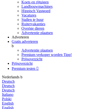
Koets en rijtuigen
Landbouwmachines
Hippisch Vastgoed
Vacatures
Stallen te huur
Ruitervakanties
Overige dieren
Advertentie plaatsen
Adverteren
Gratis adverteren
b
Advertentie plaatsen
Premium verkoper worden
Tipp!
Prijsoverzicht
Prijsoverzicht
Premium testen

Nederlands
b
Deutsch
Deutsch
Deutsch
Italiano
Polski
English
English