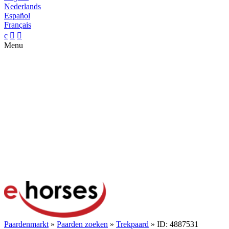
Nederlands
Español
Français
c


Menu
Paardenmarkt
»
Paarden zoeken
»
Trekpaard
» ID: 4887531