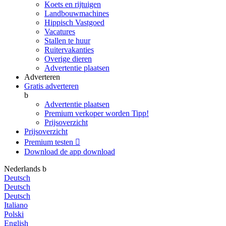
Koets en rijtuigen
Landbouwmachines
Hippisch Vastgoed
Vacatures
Stallen te huur
Ruitervakanties
Overige dieren
Advertentie plaatsen
Adverteren
Gratis adverteren
b
Advertentie plaatsen
Premium verkoper worden
Tipp!
Prijsoverzicht
Prijsoverzicht
Premium testen

Download de app
download
Nederlands
b
Deutsch
Deutsch
Deutsch
Italiano
Polski
English