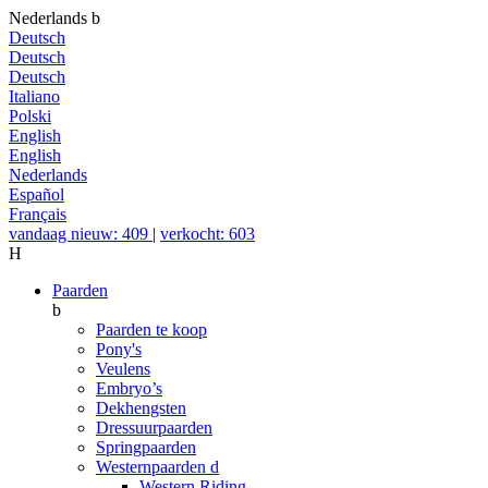
Nederlands
b
Deutsch
Deutsch
Deutsch
Italiano
Polski
English
English
Nederlands
Español
Français
vandaag nieuw: 409
|
verkocht: 603
H
Paarden
b
Paarden te koop
Pony's
Veulens
Embryo’s
Dekhengsten
Dressuurpaarden
Springpaarden
Westernpaarden
d
Western Riding