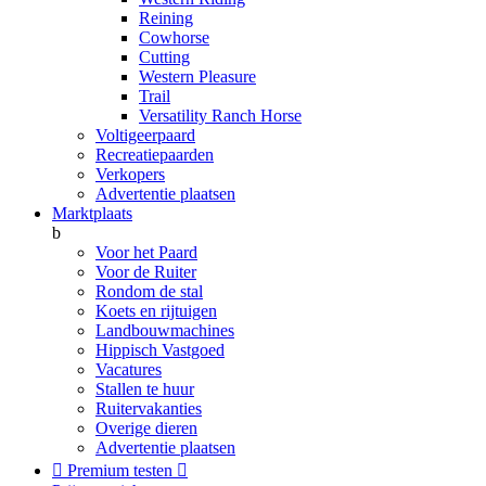
Reining
Cowhorse
Cutting
Western Pleasure
Trail
Versatility Ranch Horse
Voltigeerpaard
Recreatiepaarden
Verkopers
Advertentie plaatsen
Marktplaats
b
Voor het Paard
Voor de Ruiter
Rondom de stal
Koets en rijtuigen
Landbouwmachines
Hippisch Vastgoed
Vacatures
Stallen te huur
Ruitervakanties
Overige dieren
Advertentie plaatsen

Premium testen
