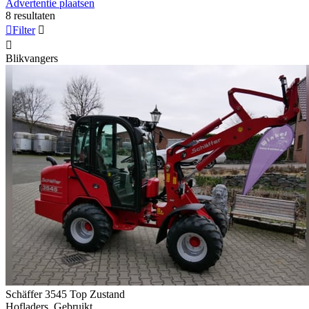
Advertentie plaatsen
8 resultaten

Filter


Blikvangers
Schäffer 3545 Top Zustand
Hofladers, Gebruikt