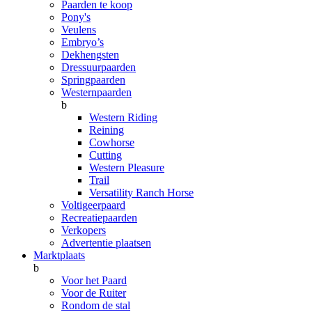
Paarden te koop
Pony's
Veulens
Embryo’s
Dekhengsten
Dressuurpaarden
Springpaarden
Westernpaarden
b
Western Riding
Reining
Cowhorse
Cutting
Western Pleasure
Trail
Versatility Ranch Horse
Voltigeerpaard
Recreatiepaarden
Verkopers
Advertentie plaatsen
Marktplaats
b
Voor het Paard
Voor de Ruiter
Rondom de stal