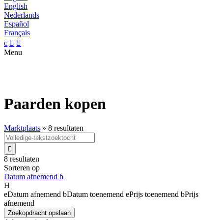
English
Nederlands
Español
Français
c


Menu
Paarden kopen
Marktplaats
»
8 resultaten

8 resultaten
Sorteren op
Datum afnemend
b
H
e
Datum afnemend
b
Datum toenemend
e
Prijs toenemend
b
Prijs
afnemend
Zoekopdracht opslaan