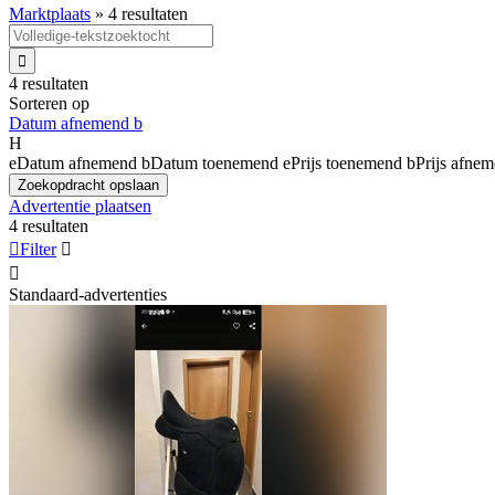
Marktplaats
»
4 resultaten

4 resultaten
Sorteren op
Datum afnemend
b
H
e
Datum afnemend
b
Datum toenemend
e
Prijs toenemend
b
Prijs afne
Zoekopdracht opslaan
Advertentie plaatsen
4 resultaten

Filter


Standaard-advertenties