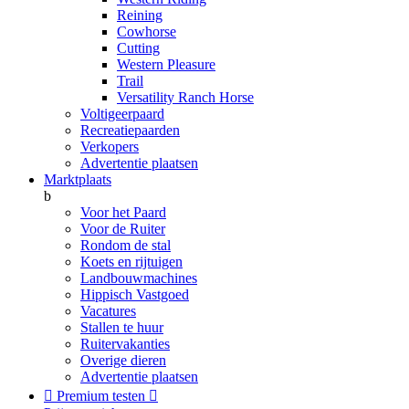
Reining
Cowhorse
Cutting
Western Pleasure
Trail
Versatility Ranch Horse
Voltigeerpaard
Recreatiepaarden
Verkopers
Advertentie plaatsen
Marktplaats
b
Voor het Paard
Voor de Ruiter
Rondom de stal
Koets en rijtuigen
Landbouwmachines
Hippisch Vastgoed
Vacatures
Stallen te huur
Ruitervakanties
Overige dieren
Advertentie plaatsen

Premium testen
