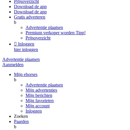
Prijsoverzicht
Download de app
Download de app
Gratis adverteren
b
Advertentie plaatsen
Premium verkoper worden
Tipp!
Prijsoverzicht

Inloggen
hier inloggen
Advertentie plaatsen
Aanmelden
Mijn ehorses
b
Advertentie plaatsen
Mijn advertenties
Mijn berichten
Mijn favorieten
Mijn account
Inloggen
Zoeken
Paarden
b