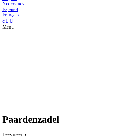
Nederlands
Español
Français
c


Menu
Paardenzadel
Lees meer
b