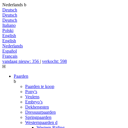
Nederlands
b
Deutsch
Deutsch
Deutsch
Italiano
Polski
English
English
Nederlands
Español
Français
vandaag nieuw: 356
|
verkocht: 598
H
Paarden
b
Paarden te koop
Pony's
Veulens
Embryo’s
Dekhengsten
Dressuurpaarden
Springpaarden
Westernpaarden
d
Western Riding