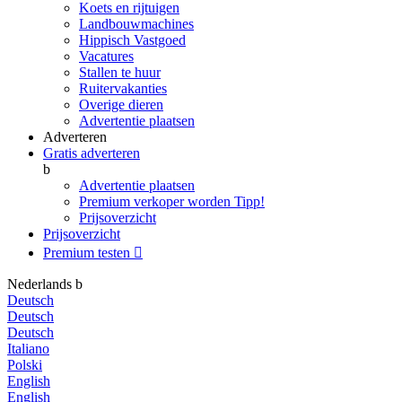
Koets en rijtuigen
Landbouwmachines
Hippisch Vastgoed
Vacatures
Stallen te huur
Ruitervakanties
Overige dieren
Advertentie plaatsen
Adverteren
Gratis adverteren
b
Advertentie plaatsen
Premium verkoper worden
Tipp!
Prijsoverzicht
Prijsoverzicht
Premium testen

Nederlands
b
Deutsch
Deutsch
Deutsch
Italiano
Polski
English
English