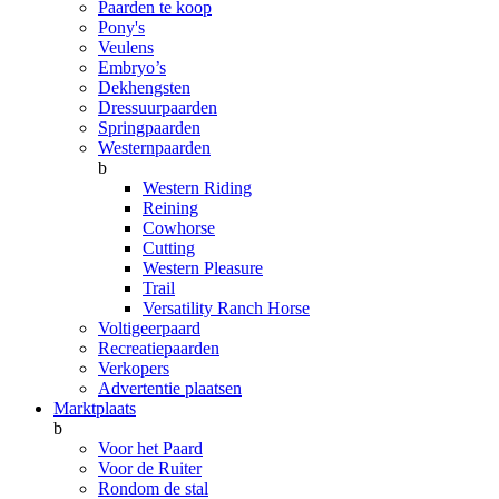
Paarden te koop
Pony's
Veulens
Embryo’s
Dekhengsten
Dressuurpaarden
Springpaarden
Westernpaarden
b
Western Riding
Reining
Cowhorse
Cutting
Western Pleasure
Trail
Versatility Ranch Horse
Voltigeerpaard
Recreatiepaarden
Verkopers
Advertentie plaatsen
Marktplaats
b
Voor het Paard
Voor de Ruiter
Rondom de stal