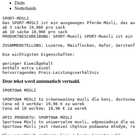
Duits
Nederlands
SPORT-MÜSLI

Das SPORT-MÜSLI ist ein ausgewoges Pferde-Müsli, das au
ab 3 säcke 19,96€ pro sack

ab 10 säcke 18,96€ pro sack

PRODUKTBESCHREIBUNG: SPORT-Muesli SPORT-Muesli ist ein 
ZUSAMMENSTELLUNG: Luzerne, Maisflocken, Hafer, Gerstenf
Die wichtigsten Eigenschaften:

geringer Eiweißgehalt

enthält extra Leinöl

hervorragendes Preis-Leistungsverhältnis
Deze tekst werd automatisch vertaald.
SPORTOWA MÜSLI

SPORTOWA MÜSLI to zrównoważony musli dla koni, dostosow
Cena od 3 worków: 19,96 € za worek  

Cena od 10 worków: 18,96 € za worek  

OPIS PRODUKTU: SPORTOWA MÜSLI  

Sportowa Müsli to uniwersalne musli, odpowiednie dla wi
Sportowa Müsli jest również chętnie podawana młodym, ro