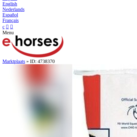
English
Nederlands
Español
Français
c


Menu
Marktplaats
» ID: 4738370