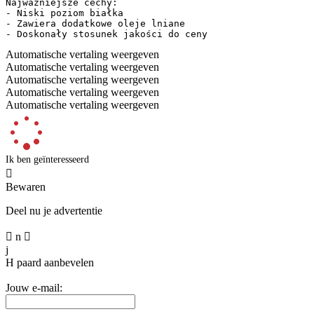
Najważniejsze cechy:  

- Niski poziom białka  

- Zawiera dodatkowe oleje lniane  

- Doskonały stosunek jakości do ceny
Automatische vertaling weergeven
Automatische vertaling weergeven
Automatische vertaling weergeven
Automatische vertaling weergeven
Automatische vertaling weergeven
Ik ben geïnteresseerd

Bewaren
Deel nu je advertentie

n

j
H
paard aanbevelen
Jouw e-mail: