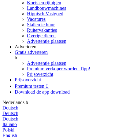
Koets en rijtuigen
Landbouwmachines
Hippisch Vastgoed
Vacatures
Stallen te huur
Ruitervakanties
Overige dieren
Advertentie plaatsen
Adverteren
Gratis adverteren
b
Advertentie plaatsen
Premium verkoper worden
Tipp!
Prijsoverzicht
Prijsoverzicht
Premium testen

Download de app
download
Nederlands
b
Deutsch
Deutsch
Deutsch
Italiano
Polski
English