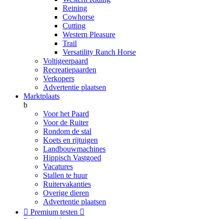
Reining
Cowhorse
Cutting
Western Pleasure
Trail
Versatility Ranch Horse
Voltigeerpaard
Recreatiepaarden
Verkopers
Advertentie plaatsen
Marktplaats
b
Voor het Paard
Voor de Ruiter
Rondom de stal
Koets en rijtuigen
Landbouwmachines
Hippisch Vastgoed
Vacatures
Stallen te huur
Ruitervakanties
Overige dieren
Advertentie plaatsen

Premium testen
