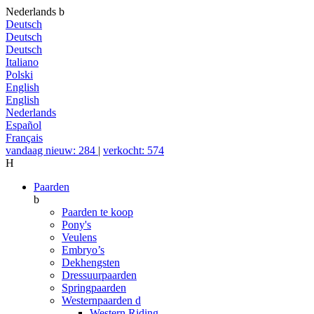
Nederlands
b
Deutsch
Deutsch
Deutsch
Italiano
Polski
English
English
Nederlands
Español
Français
vandaag nieuw: 284
|
verkocht: 574
H
Paarden
b
Paarden te koop
Pony's
Veulens
Embryo’s
Dekhengsten
Dressuurpaarden
Springpaarden
Westernpaarden
d
Western Riding