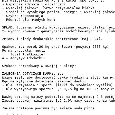
Dla wszystkich rodzajów koni i kuców (sportowych):  

- Wsparcie zdrowia i witalności  

- Wysokiej jakości, łatwo przyswajalne białka  

- Średni do wysokiego poziomu energii i wysokiej jakośc
- Szybka regeneracja  

- Również dla młodych koni  

SKŁAD: lucerna, płatki kukurydziane, owies, płatki jęcz
*= wyprodukowane z genetycznie modyfikowanych soi i/lub
Zmiany i błędy drukarskie zastrzeżone (maj 2024).  

Opakowania: worek 20 kg oraz luzem (powyżej 2000 kg)  

Forma produktu: musli  

T = Total (całkowite)  

A = Addytyw (dodatki)  

Szukasz sprzedawcy w swojej okolicy?  

ZALECENIA DOTYCZĄCE KARMienia:  

Ważne jest, aby dostosować dawkę (rodzaj i ilość karmy)
Ogólne wytyczne dotyczące dziennej dawki:  

- Dla utrzymania i sportu (lekki do średniego wysiłku):
- Dla wyczynowego sportu: 0,5–0,75 kg na 100 kg masy ci
Dawkę dzienną należy podzielić na co najmniej 2-3 porcj
Zawsze podawaj minimalnie 1,5–2,0% masy ciała konia lub
Zawsze dostępna powinna być świeża woda pitna.  
