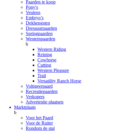
Paarden te koop
Pony's
Veulens
Embryo’s
Dekhengsten
Dressuurpaarden
Springpaarden
Westernpaarden
b
Western Riding
Reining
Cowhorse
Cutting
Western Pleasure
Trail
Versatility Ranch Horse
Voltigeerpaard
Recreatiepaarden
Verkopers
Advertentie plaatsen
Marktplaats
b
Voor het Paard
Voor de Ruiter
Rondom de stal