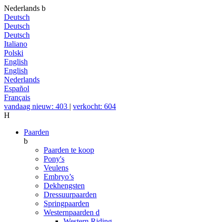
Nederlands
b
Deutsch
Deutsch
Deutsch
Italiano
Polski
English
English
Nederlands
Español
Français
vandaag nieuw: 403
|
verkocht: 604
H
Paarden
b
Paarden te koop
Pony's
Veulens
Embryo’s
Dekhengsten
Dressuurpaarden
Springpaarden
Westernpaarden
d
Western Riding