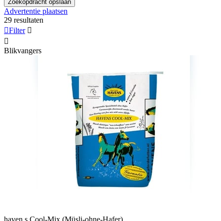
Zoekopdracht opslaan
Advertentie plaatsen
29 resultaten

Filter


Blikvangers
haven s Cool-Mix (Müsli-ohne-Hafer)