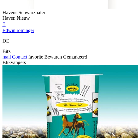
Havens Schwarzhafer
Haver, Nieuw

Edwin rominger
DE
Bitz
mail
Contact
favorite
Bewaren
Gemarkeerd
Blikvangers