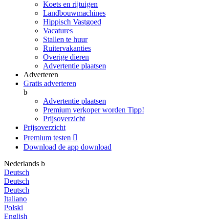
Koets en rijtuigen
Landbouwmachines
Hippisch Vastgoed
Vacatures
Stallen te huur
Ruitervakanties
Overige dieren
Advertentie plaatsen
Adverteren
Gratis adverteren
b
Advertentie plaatsen
Premium verkoper worden
Tipp!
Prijsoverzicht
Prijsoverzicht
Premium testen

Download de app
download
Nederlands
b
Deutsch
Deutsch
Deutsch
Italiano
Polski
English