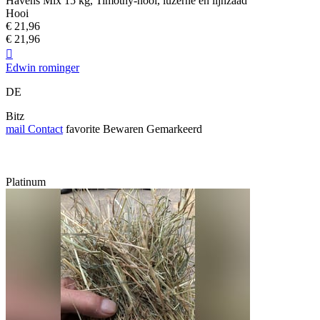
Havens Mix 15 kg, Timothy-hooi, luzerne en lijnzaad
Hooi
€ 21,96
€ 21,96

Edwin rominger
DE
Bitz
mail
Contact
favorite
Bewaren
Gemarkeerd
Platinum