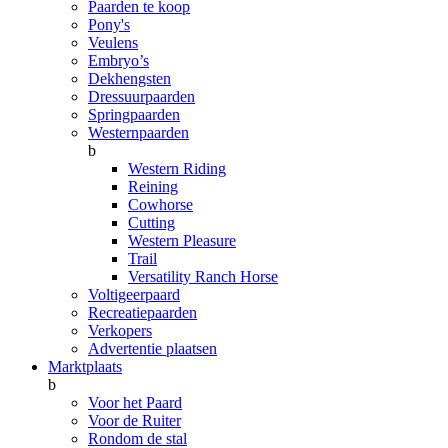
Paarden te koop
Pony's
Veulens
Embryo’s
Dekhengsten
Dressuurpaarden
Springpaarden
Westernpaarden
b
Western Riding
Reining
Cowhorse
Cutting
Western Pleasure
Trail
Versatility Ranch Horse
Voltigeerpaard
Recreatiepaarden
Verkopers
Advertentie plaatsen
Marktplaats
b
Voor het Paard
Voor de Ruiter
Rondom de stal