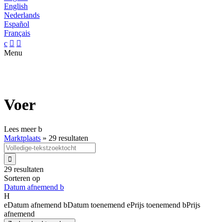
English
Nederlands
Español
Français
c


Menu
Voer
Lees meer
b
Marktplaats
»
29 resultaten

29 resultaten
Sorteren op
Datum afnemend
b
H
e
Datum afnemend
b
Datum toenemend
e
Prijs toenemend
b
Prijs
afnemend