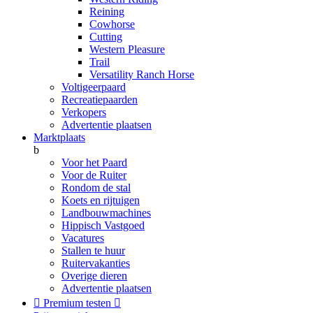
Reining
Cowhorse
Cutting
Western Pleasure
Trail
Versatility Ranch Horse
Voltigeerpaard
Recreatiepaarden
Verkopers
Advertentie plaatsen
Marktplaats
b
Voor het Paard
Voor de Ruiter
Rondom de stal
Koets en rijtuigen
Landbouwmachines
Hippisch Vastgoed
Vacatures
Stallen te huur
Ruitervakanties
Overige dieren
Advertentie plaatsen

Premium testen
