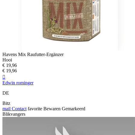
Havens Mix Raufutter-Ergänzer
Hooi
€ 19,96
€ 19,96

Edwin rominger
DE
Bitz
mail
Contact
favorite
Bewaren
Gemarkeerd
Blikvangers