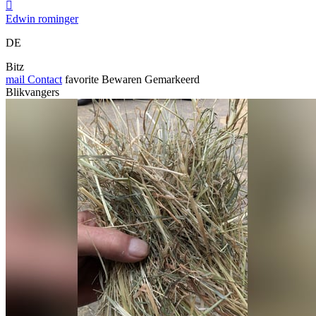

Edwin rominger
DE
Bitz
mail
Contact
favorite
Bewaren
Gemarkeerd
Blikvangers